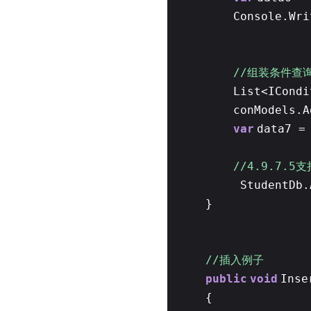
Console.Wri
//组装条件查
List<ICond
conModels.A
var
data7 =
//4.9.7.5
StudentDb.
}
//插入例子
public
void
Inse
{