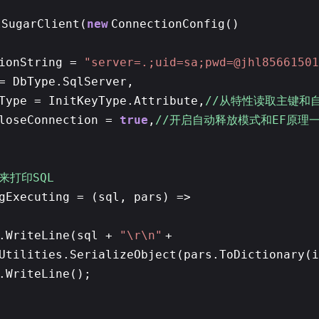
lSugarClient(
new
ConnectionConfig()
tionString =
"server=.;uid=sa;pwd=@jhl85661501
= DbType.SqlServer,
Type = InitKeyType.Attribute,
//从特性读取主键和
CloseConnection =
true
,
//开启自动释放模式和EF原理
用来打印SQL
gExecuting = (sql, pars) =>
e.WriteLine(sql +
"\r\n"
+
Utilities.SerializeObject(pars.ToDictionary(i
.WriteLine();