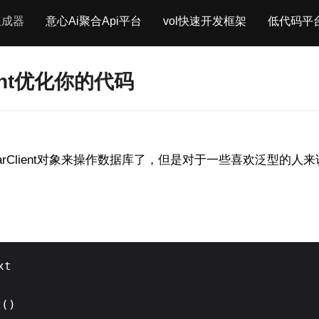
生成器
意心Ai聚合Api平台
vol快速开发框架
低代码平
ient优化你的代码
ugarClient对象来操作数据库了，但是对于一些喜欢泛型的
xt
t()