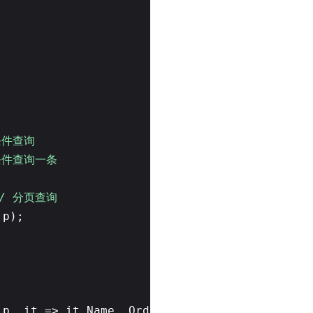
据条件查询
条件查询一条
// 分页查询
 p);
 p, it => it.Name, OrderByType.Asc);