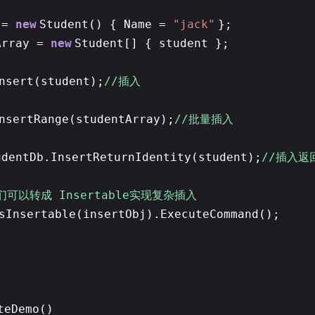
 =
new
Student() { Name =
"jack"
};
Array =
new
Student[] { student };
nsert(student);
//插入
nsertRange(studentArray);
//批量插入
udentDb.InsertReturnIdentity(student);
//插入返
我们可以转成 Insertable实现复杂插入
sInsertable(insertObj).ExecuteCommand();
teDemo()