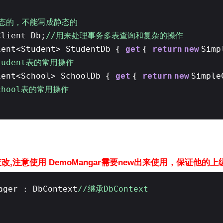
静态的，不能写成静态的
Client Db;
//用来处理事务多表查询和复杂的操作
ient<Student> StudentDb {
get
{
return
new
Simp
tudent表的常用操作
ient<School> SchoolDb {
get
{
return
new
Simple
chool表的常用操作
删查改,注意使用 DemoMangar需要new出来使用，保证
ager : DbContext
//继承DbContext