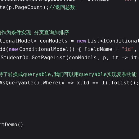
te(p.PageCount);
//返回总数
询作为条件实现 分页查询加排序
itionalModel> conModels =
new
List<IConditiona
dd(
new
ConditionalModel() { FieldName =
"id"
,
 StudentDb.GetPageList(conModels, p, it => it
支持了转换成queryable,我们可以用queryable实现复杂功能
AsQueryable().Where(x => x.Id == 1).ToList();
rtDemo()