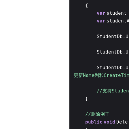
{
var
student
var
student
StudentDb.U
StudentDb.U
StudentDb.
更新Name列和CreateT
//支持Studen
}
//删除例子
public
void
Dele