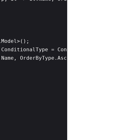
lModel>();
 ConditionalType = ConditionalType.Equal, Fi
.Name, OrderByType.Asc);