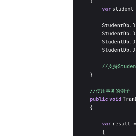
{
var
student
StudentDb.D
StudentDb.D
StudentDb.D
StudentDb.D
//支持Studen
}
//使用事务的例子
public
void
Tran
{
var
result 
{