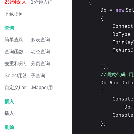
{
2分钟深入
1分钟入门
Db =
new
Sq
下载提问
{
Connec
查询
DbType 
简单查询
多表查询
InitKey
IsAuto
查询函数
动态查询
去重和分组
分页查询
});
//调式代码 
Select用法
子查询
Db.Aop.OnLo
自定义Lambda
.Mapper用法
{
Consol
插入
Db.
插入
Console
};
删除