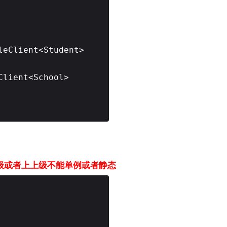
leClient<Student>
Client<School>
他的上级或者上上级不能单例或者静态