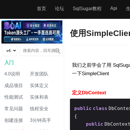
Api
首页
论坛
SqlSugar教程
使用SimpleCl
入门
我们之前学会了用 SqlS
一下SimpleClient
4.0说明
开发团队
成品项目
实体定义
定义DbContext
性能测试
实体和表
public
class
DbConte
常见问题
线程安全
{
创建连接
3分钟高手
public
DbContex