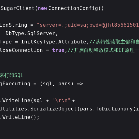
lSugarClient(
new
ConnectionConfig()
tionString =
"server=.;uid=sa;pwd=@jhl85661501
= DbType.SqlServer,
Type = InitKeyType.Attribute,
//从特性读取主键和
CloseConnection =
true
,
//开启自动释放模式和EF原理
用来打印SQL
gExecuting = (sql, pars) =>
e.WriteLine(sql +
"\r\n"
+
Utilities.SerializeObject(pars.ToDictionary(i
.WriteLine();