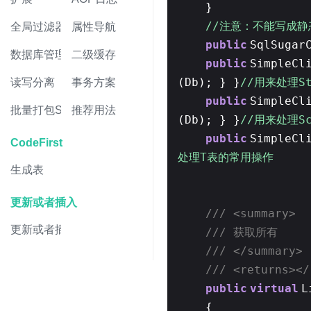
}
//注意：不能写成静
全局过滤器
属性导航
public
SqlSugar
数据库管理
二级缓存
public
SimpleCl
(Db); } }
//用来处理S
读写分离
事务方案
public
SimpleCl
批量打包Sql
推荐用法
(Db); } }
//用来处理S
public
SimpleCl
CodeFirst
处理T表的常用操作
生成表
更新或者插入
/// <summary>
更新或者插入
/// 获取所有
/// </summary>
/// <returns></
public
virtual
L
{