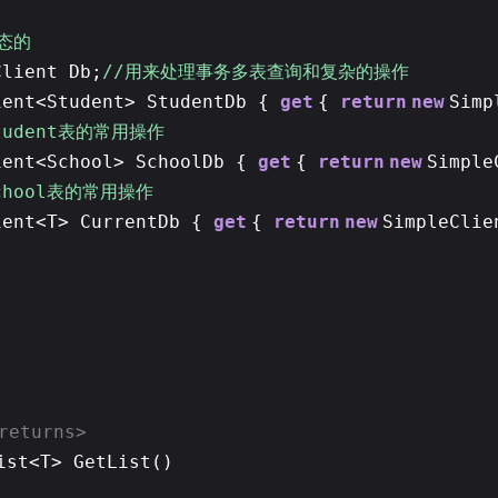
态的
Client Db;
//用来处理事务多表查询和复杂的操作
ient<Student> StudentDb {
get
{
return
new
Simp
tudent表的常用操作
ient<School> SchoolDb {
get
{
return
new
Simple
chool表的常用操作
ient<T> CurrentDb {
get
{
return
new
SimpleClie
returns>
ist<T> GetList()