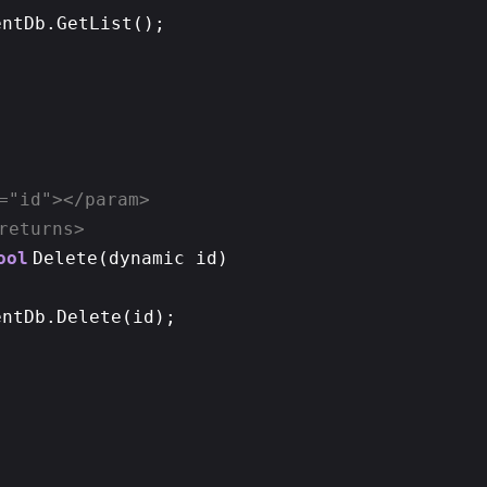
entDb.GetList();
="id"></param>
returns>
ool
Delete(dynamic id)
entDb.Delete(id);