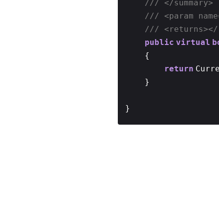
/// </summary>
/// <param name
/// <returns></
public
virtual
b
{
return
Curr
}
}