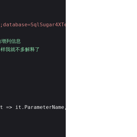
;database=SqlSugar4XTest"
,
自增列信息
一样我就不多解释了
t => it.ParameterName, it => it.Value)));