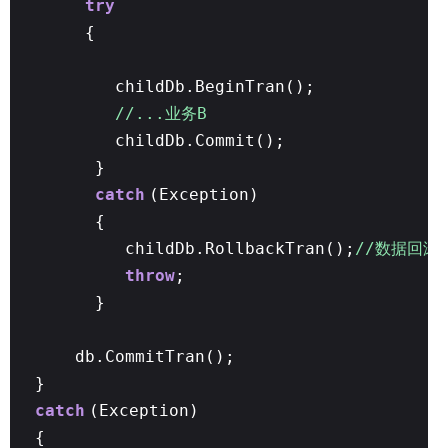
try
{
childDb.BeginTran();
//...业务B
childDb.Commit();
}
catch
(Exception)
{
childDb.RollbackTran();
//数据回滚
throw
;
}
db.CommitTran();
}
catch
(Exception)
{