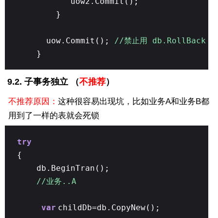
uow2.Commit();
}
uow.Commit();
//禁止用 db.RollBac
}
9.2. 子事务独立 （
不推荐
）
不推荐原因：
这种很容易出现坑，比如业务A和业务B都
用到了一样的表就会死锁
try
{
db.BeginTran();
//业务..A
var
childDb=db.CopyNew();