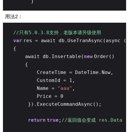
}
用法2：
//只有5.0.3.8支持，老版本请升级使用
var
res = await db.UseTranAsync(async ()
{
await db.Insertable(
new
Order()
{
CreateTime = DateTime.Now,
CustomId = 1,
Name =
"aaa"
,
Price = 0
}).ExecuteCommandAsync();
return
true
;
//返回值会变成 res.Data