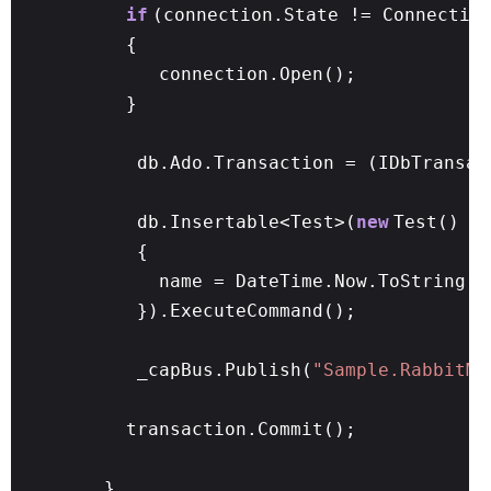
if
(connection.State != Connectio
{
connection.Open();
}
db.Ado.Transaction = (IDbTransac
db.Insertable<Test>(
new
Test()
{
name = DateTime.Now.ToString()
}).ExecuteCommand();
_capBus.Publish(
"Sample.RabbitMQ
transaction.Commit();
}