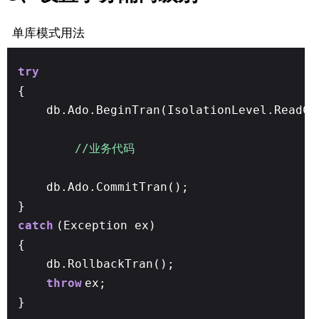
单库模式用法
try
{
db.Ado.BeginTran(IsolationLevel.ReadCo
//业务代码
db.Ado.CommitTran();
}
catch
(Exception ex)
{
db.RollbackTran();
throw
ex;
}