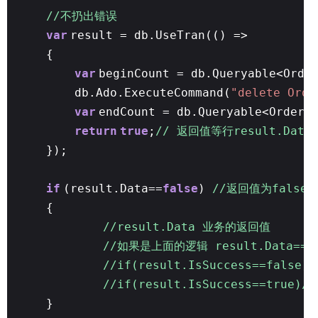
//不扔出错误
var
result = db.UseTran(() =>
{
var
beginCount = db.Queryable<Orde
db.Ado.ExecuteCommand(
"delete Orde
var
endCount = db.Queryable<Order>
return
true
;
// 返回值等行result.Data
});
if
(result.Data==
false
)
//返回值为false
{
//result.Data 业务的返回值
//如果是上面的逻辑 result.Data=
//if(result.IsSuccess==fals
//if(result.IsSuccess==true
}