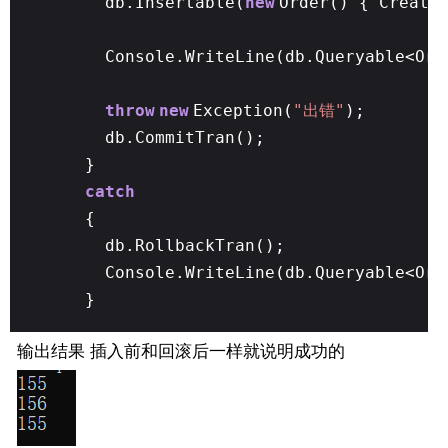
db.Insertable(
new
Order() { Create
Console.WriteLine(db.Queryable<Ord
throw
new
Exception(
"出错"
);
db.CommitTran();
}
catch
{
db.RollbackTran();
Console.WriteLine(db.Queryable<Ord
}
输出结果 插入前和回滚后一样就说明成功的