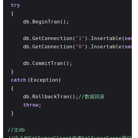
try
{
db.BeginTran();
db.GetConnection(
"1"
).Insertable(
new
db.GetConnection(
"0"
).Insertable(
new
db.CommitTran();
}
catch
(Exception)
{
db.RollbackTran();
//数据回滚
throw
;
}
//主db