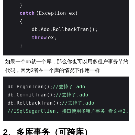
}
catch
(Exception ex)
{
db.Ado.RollbackTran();
throw
ex;
}
如果一个db就一个库，那么你也可以用多租户事务节约
代码，因为2者在一个库的情况下作用一样
db.BeginTran();
//去掉了.ado
db.CommitTran();
//去掉了.ado
db.RollbackTran();
//去掉了.ado
//ISqlSugarClient 接口使用多租户事务 看文档2.2
2、多库事务（可跨库）