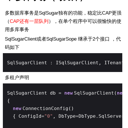
多数据库事务是SqlSugar独有的功能，稳定比CAP更强
（
CAP还有一层队列
），在单个程序中可以很愉快的使
用多库事务
SqlSugarClient或者SqlSugarSope 继承于2个接口 ，代
码如下
事物
SqlSugarClient : ISqlSugarClient, ITenant
多租户声明
SqlSugarClient db =
new
SqlSugarClient(
new
{
new
ConnectionConfig()
{ ConfigId=
"0"
, DbType=DbType.SqlServer,