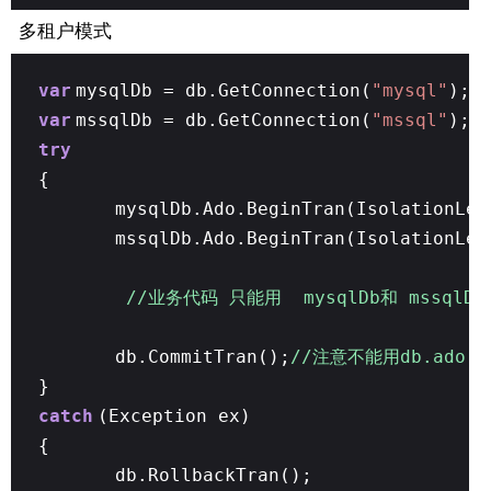
多租户模式
var
mysqlDb = db.GetConnection(
"mysql"
);
var
mssqlDb = db.GetConnection(
"mssql"
);
try
{
mysqlDb.Ado.BeginTran(IsolationLev
mssqlDb.Ado.BeginTran(IsolationLev
//业务代码 只能用 mysqlDb和 mssqlD
db.CommitTran();
//注意不能用db.ado.Co
}
catch
(Exception ex)
{
db.RollbackTran();