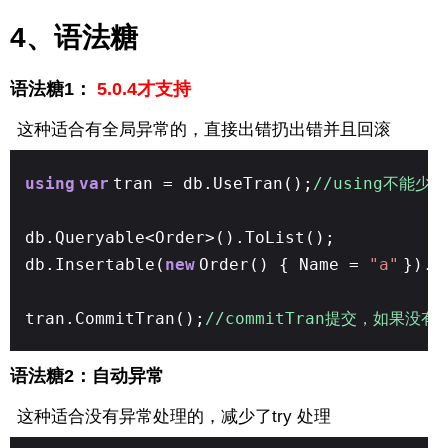
4、语法糖
语法糖1：
5.0.4才支持
这种适合有全局异常的，直接出错扔出错并且回滚
using
var
tran = db.UseTran();
//using不能少
db.Queryable<Order>().ToList();
db.Insertable(
new
Order() { Name =
"a"
}).E
tran.CommitTran();
//commitTran提交，如果没
语法糖2：自动异常
这种适合没有异常处理的，减少了try 处理