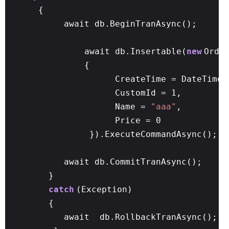
{
await db.BeginTranAsync();
await db.Insertable(
new
Orde
{
CreateTime = DateTime.
CustomId = 1,
Name =
"aaa"
,
Price = 0
}).ExecuteCommandAsync();
await db.CommitTranAsync();
}
catch
(Exception)
{
await db.RollbackTranAsync();