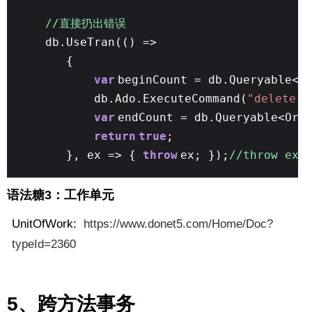
//直接扔出错误
db.UseTran(() =>
{
var
beginCount = db.Queryable<O
db.Ado.ExecuteCommand(
"delete O
var
endCount = db.Queryable<Ord
return
true
;
}, ex => {
throw
ex; });
//throw ex
语法糖3：工作单元
UnitOfWork:
https://www.donet5.com/Home/Doc?
typeId=2360
5、跨方法事务