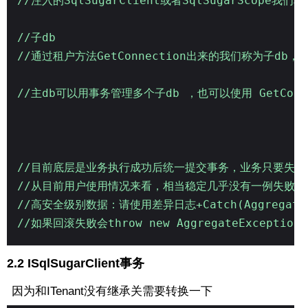
//注入的SqlSugarClient或者SqlSugarScope我们
//子db
//通过租户方法GetConnection出来的我们称为子d
//主db可以用事务管理多个子db ，也可以使用 GetConn
//目前底层是业务执行成功后统一提交事务，业务只要失败
//从目前用户使用情况来看，相当稳定几乎没有一例失败的
//高安全级别数据：请使用差异日志+Catch(AggregateE
//如果回滚失败会throw new AggregateException
2.2 ISqlSugarClient事务
因为和ITenant没有继承关需要转换一下