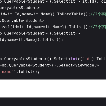
b.Queryable<Student>().Select(it=> it.Id).ToL
ueryable<Student>
 id=it.Id,name=it.Name}).ToDataTable();
//2个
.Queryable<Student>
lass1{id=it.Id,name=it.Name}).ToList();
//2个
b.Queryable<Student>().Select(it=>
.Id,name=it.Name}).ToList();
b.Queryable<Student>().Select<
int
>(
"id"
).ToLi
=db.Queryable<Student>().Select<ViewModel>
 name"
).ToList();