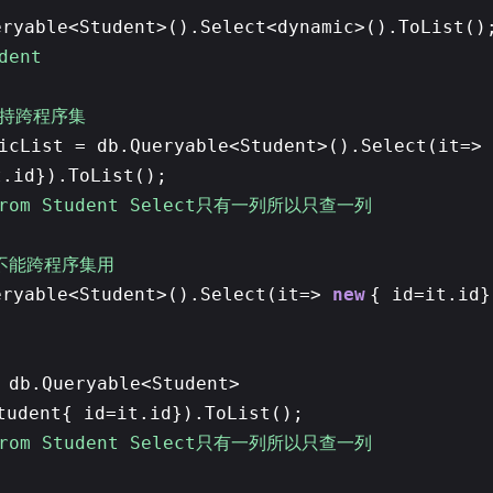
eryable<Student>().Select<dynamic>().ToList()
dent
支持跨程序集
icList = db.Queryable<Student>().Select(it=>
t.id}).ToList();
 from Student Select只有一列所以只查一列
不能跨程序集用
eryable<Student>().Select(it=>
new
{ id=it.id
 db.Queryable<Student>
tudent{ id=it.id}).ToList();
 from Student Select只有一列所以只查一列