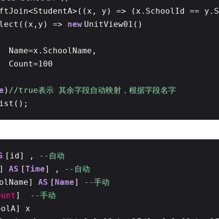
ftJoin<StudentA>((x, y) => (x.SchoolId == y.S
lect((x,y) =>
new
UnitView01()
Name=x.SchoolName,
Count=100
e
)
//true表示 其余字段自动映射，根据字段名字
ist();
S
[id] ,
--自动
]
AS
[
Time
] ,
--自动
oolName]
AS
[
Name
]
--手动
ount
]
--手动
oolA] x