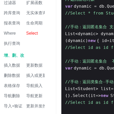
过滤器
扩展函数
var
dynamic = db.Qu
//Select * from Stu
跨库查询
无实体查询
报表查询
生命周期
//手动：返回匿名集合 
Where
Select
List<dynamic> dynam
(dynamic)
new
{ id=i
执行查询
//Select id as id
增、删、改
//手动：返回匿名集合 
插入数据
更新数据
var
dynamic = db.Qu
删除数据
插入或更新
//手动：返回类集合-手动
表格保存
导航插入
List<Student> list=
().Select(it=>
new
S
导航删除
导航更新
//Select id as id
导入+验证
更新并发控制