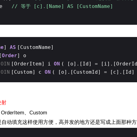
Name
// 等于 [c].[Name] AS [CustomName]
me
]
AS
[CustomName]
[
Order
] o
JOIN
[OrderItem] i
ON
( [o].[Id] = [i].[Order
JOIN
[Custom] c
ON
( [o].[CustomId] = [c].[Id
映射
rderItem、Custom
t用的是自动填充这样使用方便，高并发的地方还是写成上面那种