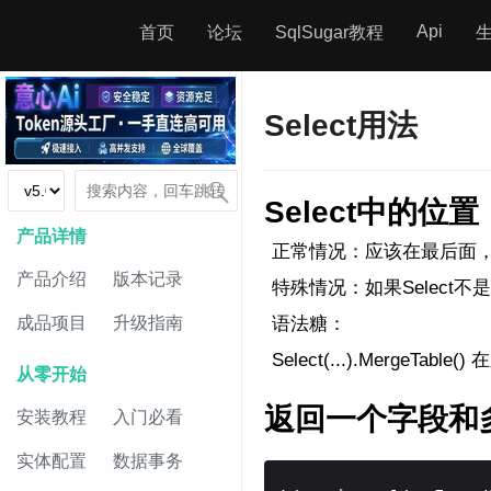
Api
首页
论坛
SqlSugar教程
Select用法
Select中的位置
产品详情
正常情况：应该在最后面， 一般是 .
产品介绍
版本记录
特殊情况：如果Select不是最后一
语法糖：
成品项目
升级指南
Select(...).MergeTable
从零开始
返回一个字段和
安装教程
入门必看
实体配置
数据事务