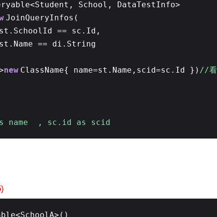
eryable<Student, School, DataTestInfo>
w
JoinQueryInfos(
st.SchoolId == sc.Id,
st.Name == di.String
>
new
ClassName{ name=st.Name,scid=sc.Id })
//
s name , sc.id as scid
5)
able<SchoolA>()