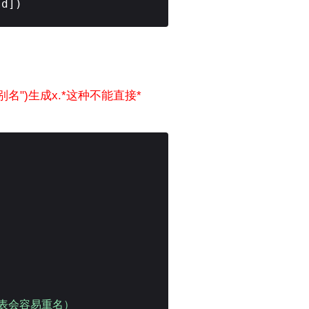
Id])
l("别名")生成x.*这种不能直接*
多表会容易重名）