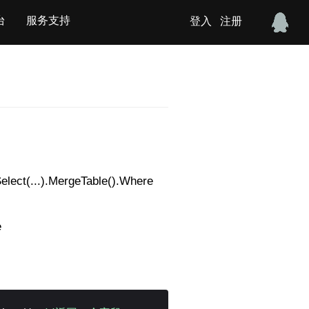
台
服务支持
登入
注册
.).MergeTable().Where
e