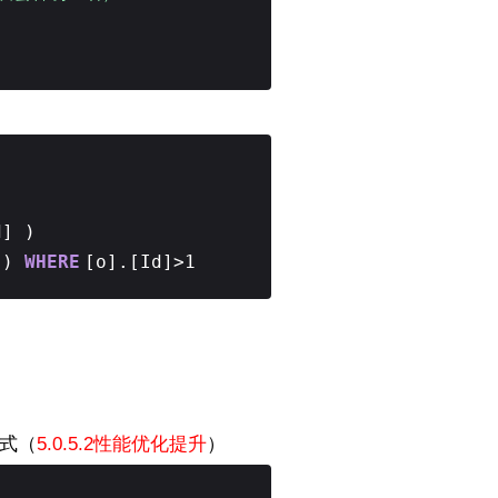
Id] )
] )
WHERE
[o].[Id]>1
方式（
5.0.5.2性能优化提升
）