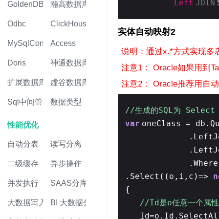
Left
JOIN
GoldenDB
瀚高数据库
Odbc
ClickHouse
实体自动映射2
MySqlConnector
Access
说明：通过x.*方式实现多
Doris
神通数据库
注意1： Oracle如果用到Tak
扩展数据库
虚谷数据库
注意2： Oracle推荐用
Sql中间管道
数据类型
//生成的SQL为 Select o
var
oneClass = db.Q
性能优化
.LeftJ
自动分表
读写分离
.LeftJ
.Where
二级缓存
异步操作
.Select((o,i,c)=>
n
并发执行
SAAS分库
{
//Id是o任意一个属性
大数据写入
BI 大数据分析
Id=o.Id.Select