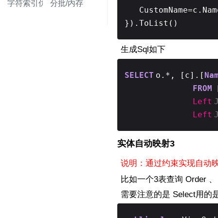
字符索引优化
分批/内存
CustomName=c.
}).ToList()
生成Sql如下
SELECT
o.*, [c].[
Na
FROM
Left
Left
实体自动映射3
说明：通过约束实现自动
比如一个3表查询 Order 、 O
需要注意的是 Selec