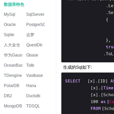
数据库特色
.Le
.Se
MySql
SqlServer
{
Oracle
PostgreSQL
Sqlite
达梦
},
人大金仓
QuestDb
tru
.ToL
华为Gauss
Gbase
OceanBase
Tidb
生成的Sql如下:
TDengine
Vastbase
SELECT
[x].[ID]
A
PolarDB
Hana
[x].[
Time
[x].[Sch
DB2
Duckdb
100
as
[
C
MongoDB
TDSQL
FROM
[Sch