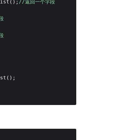
ist();
//返回一个字段
字段
字段
st();