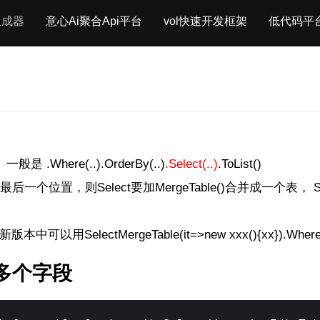
生成器
意心Ai聚合Api平台
vol快速开发框架
低代码平
Where(..).OrderBy(..)
.Select(..)
.ToList()
个位置，则Select要加MergeTable()合并成一个表， Select(..
() 在新版本中可以用SelectMergeTable(it=>new xxx(){xx}).Wher
多个字段