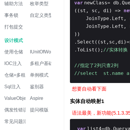
var
newClass= db.Qu
辅助方法
枚举类型
((st, sc, di) =>
ne
事务锁
自定义类型
JoinType.Left, 
JoinType.Left, 
打包提交
))
设计模式
.Select((st,sc,di)=
.ToList();
//实体转换
使用仓储
IUnitOfWork
IOC注入
多租户基础
//指定了2列只查2列
//select st.name a
仓储+多租户
单例模式
Sql注入
鉴别器
想要自动看下面
ValueObject值对象
Aspire
实体自动映射1
偶发性错误
提问模版
语法最美，新功能
(5.1.3.3
常见问题汇总
var
list4=db.Query