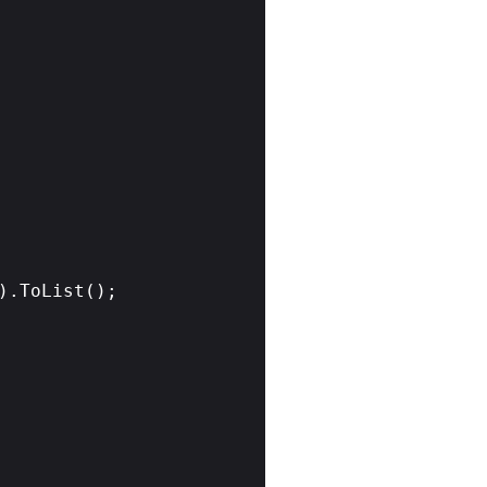
;
}).ToList();