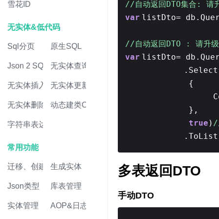
//自动返回DTO集合: 请升
雪花ID
var
listDto= db.Que
无实体&低代码
//自动返回DTO : 请升级
Sql分页
原生SQL
var
listDto= db.Que
Json 2 SQL
无实体查询
.Select
{
无实体插入
无实体更新
C
无实体删除
动态建类CRUD
},
true
)
字符串表达式
.ToList
常用功能
迁移、创建表
生成实体
多表返回DTO
Json类型
库表管理
手动DTO
实体管理
AOP&日志