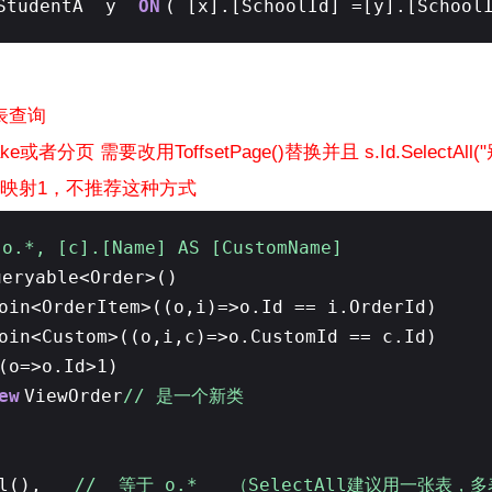
StudentA y
ON
( [x].[SchoolId] =[y].[School
表查询
e或者分页 需要改用ToffsetPage()替换并且 s.Id.SelectAl
自动映射1，不推荐这种方式
.*, [c].[Name] AS [CustomName]
ueryable<Order>()
oin<OrderItem>((o,i)=>o.Id == i.OrderId)
oin<Custom>((o,i,c)=>o.CustomId == c.Id)
(o=>o.Id>1)
ew
ViewOrder
// 是一个新类
All(),
// 等于 o.* （SelectAll建议用一张表，