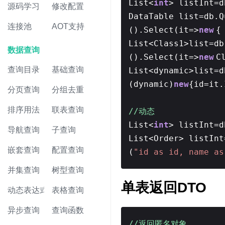
List<
int
> listInt=d
源码学习
修改配置
DataTable list=db.Q
连接池
AOT支持
().Select(it=>
new
{
List<Class1>list=db
数据查询
().Select(it=>
new
C
查询目录
基础查询
List<dynamic>list=d
(dynamic)
new
{id=it
分页查询
分组去重
排序用法
联表查询
//动态
List<
int
> listInt=d
导航查询
子查询
List<Order> listInt
嵌套查询
配置查询
(
"id as id, name as
并集查询
树型查询
单表返回DTO
动态表达式
表格查询
异步查询
查询函数
//返回匿名对象