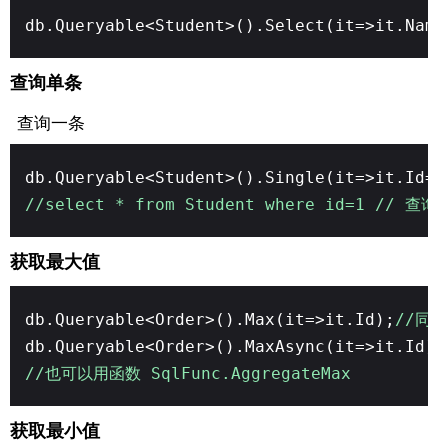
db.Queryable<Student>().Select(it=>it.Nam
查询单条
查询一条
db.Queryable<Student>().Single(it=>it.Id=
//select * from Student where id=1 // 
获取最大值
db.Queryable<Order>().Max(it=>it.Id);
//同
db.Queryable<Order>().MaxAsync(it=>it.Id);
//也可以用函数 SqlFunc.AggregateMax
获取最小值