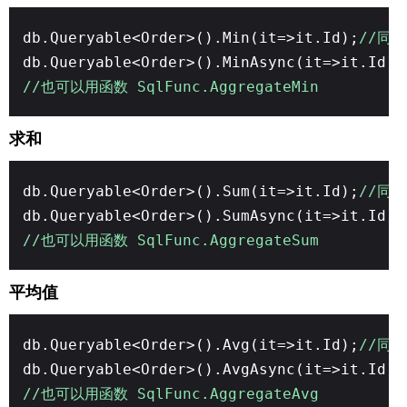
db.Queryable<Order>().Min(it=>it.Id);
//同步
db.Queryable<Order>().MinAsync(it=>it.Id);
//也可以用函数 SqlFunc.AggregateMin
求和
db.Queryable<Order>().Sum(it=>it.Id);
//同步
db.Queryable<Order>().SumAsync(it=>it.Id);
//也可以用函数 SqlFunc.AggregateSum
平均值
db.Queryable<Order>().Avg(it=>it.Id);
//同步
db.Queryable<Order>().AvgAsync(it=>it.Id);
//也可以用函数 SqlFunc.AggregateAvg