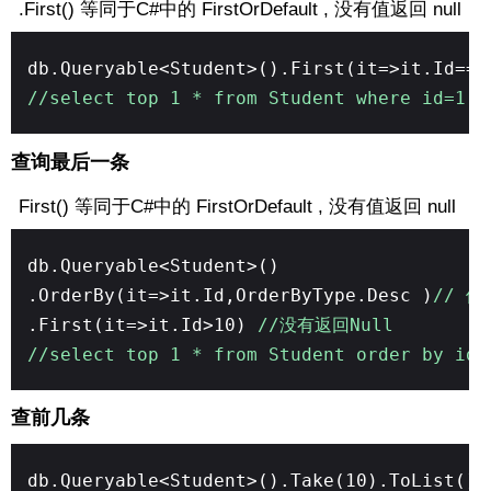
.First() 等同于C#中的 FirstOrDefault , 没有值返回 null
db.Queryable<Student>().First(it=>it.Id==
//select top 1 * from Student where id=1
查询最后一条
First() 等同于C#中的 FirstOrDefault , 没有值返回 null
db.Queryable<Student>()
.OrderBy(it=>it.Id,OrderByType.Desc )
// 倒
.First(it=>it.Id>10)
//没有返回Null
//select top 1 * from Student order by id 
查前几条
db.Queryable<Student>().Take(10).ToList()