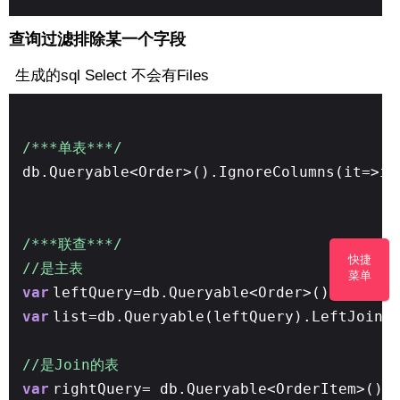
查询过滤排除某一个字段
生成的sql Select 不会有Files
/***单表***/
db.Queryable<Order>().IgnoreColumns(it=>it
/***联查***/
快捷
//是主表
菜单
var
leftQuery=db.Queryable<Order>().Ignore
var
list=db.Queryable(leftQuery).LeftJoin
//是Join的表
var
rightQuery= db.Queryable<OrderItem>().