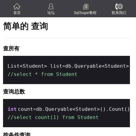
首页
论坛
SqlSugar教程
联系我们
简单的 查询
查所有
List<Student> list=db.Queryable<Student>()
//select * from Student
查询总数
int
count=db.Queryable<Student>().Count()
//select count(1) from Student
按条件查询