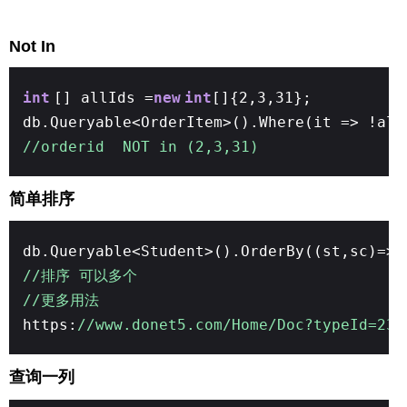
Not In
int
[] allIds =
new
int
[]{2,3,31};
db.Queryable<OrderItem>().Where(it => !all
//orderid NOT in (2,3,31)
简单排序
db.Queryable<Student>().OrderBy((st,sc)=>s
//排序 可以多个
//更多用法
https:
//www.donet5.com/Home/Doc?typeId=231
查询一列