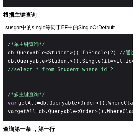
根据主键查询
susgar中的single等同于EF中的SingleOrDefault
/*单主键查询*/
db.Queryable<Student>().InSingle(2)
//通过主
db.Queryable<Student>().Single(it=>it.Id=
//select * from Student where id=2
/*多主键查询*/
var
getAll=db.Queryable<Order>().WhereClas
vargetAll=db.Queryable<Order>().WhereClas
查询第一条 ，第一行