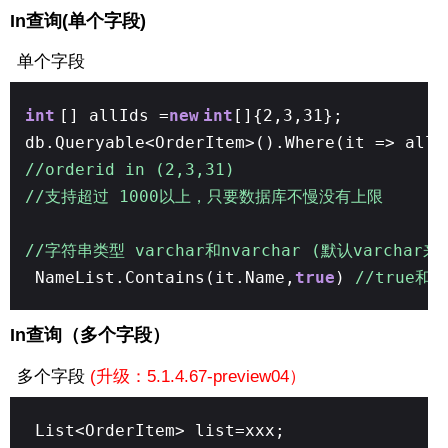
In查询(单个字段)
单个字段
int
[] allIds =
new
int
[]{2,3,31};
db.Queryable<OrderItem>().Where(it => allI
//orderid in (2,3,31)
//支持超过 1000以上，只要数据库不慢没有上限
//字符串类型 varchar和nvarchar (默认varchar
NameList.Contains(it.Name,
true
)
//true和f
In查询（多个字段）
多个字段
(升级：5.1.4.67-preview04）
List<OrderItem> list=xxx;