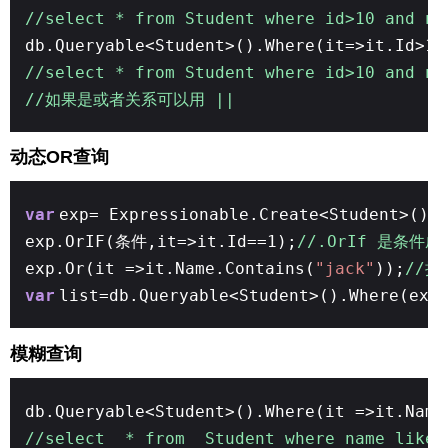
//select * from Student where id>10 and na
db.Queryable<Student>().Where(it=>it.Id>10
//select * from Student where id>10 and na
//如果是或者关系可以用 ||
动态OR查询
var
exp= Expressionable.Create<Student>();
exp.OrIF(条件,it=>it.Id==1);
//.OrIf 是条件
exp.Or(it =>it.Name.Contains(
"jack"
));
//拼
var
list=db.Queryable<Student>().Where(exp
模糊查询
db.Queryable<Student>().Where(it =>it.Name
//select * from Student where name like 