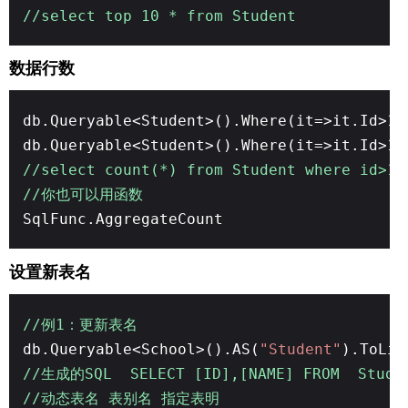
//select top 10 * from Student
数据行数
db.Queryable<Student>().Where(it=>it.Id>11
db.Queryable<Student>().Where(it=>it.Id>11
//select count(*) from Student where id>11
//你也可以用函数
SqlFunc.AggregateCount
设置新表名
//例1：更新表名
db.Queryable<School>().AS(
"Student"
).ToLis
//生成的SQL SELECT [ID],[NAME] FROM Stude
//动态表名 表别名 指定表明