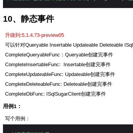
10、静态事件
升级到:5.1.4.73-preview05
可以针对Queryable Insertable Updateable Deleteab
CompleteQueryableFunc：Queryable创建完事件
CompleteInsertableFunc: Insertable创建完事件
CompleteUpdateableFunc: Updateable创建完事件
CompleteDeleteableFunc: Deleteable创建完事件
CompleteDbFunc: ISqlSugarClient创建完事件
用例1：
写个用例：