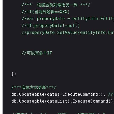
/*** 根据当前列修改另一列 ***/
//if(当前列逻辑==XXX)
//var properyDate = entityInfo.Entit
//if(properyDate!=null)
//properyDate.SetValue(entityInfo.En
//可以写多个IF
};
/***实体方式更新***/
db.Updateable(data).ExecuteCommand();
//
db.Updateable(dataList).ExecuteCommand(