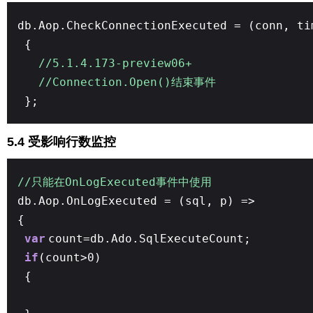
db.Aop.CheckConnectionExecuted = (conn, ti
{
//5.1.4.173-preview06+
//Connection.Open()结束事件
};
5.4 受影响行数监控
//只能在OnLogExecuted事件中使用
db.Aop.OnLogExecuted = (sql, p) =>
{
var
count=db.Ado.SqlExecuteCount;
if
(count>0)
{