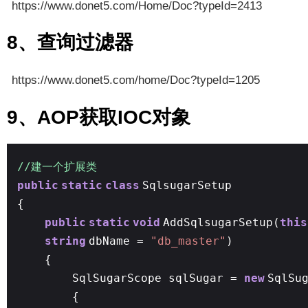
https://www.donet5.com/Home/Doc?typeId=2413
8、查询过滤器
https://www.donet5.com/home/Doc?typeId=1205
9、AOP获取IOC对象
//建一个扩展类
public
static
class
SqlsugarSetup
{
public
static
void
AddSqlsugarSetup(
this
string
dbName =
"db_master"
)
{
SqlSugarScope sqlSugar =
new
SqlSu
{