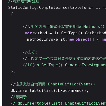
//程序启动时注册
StaticConfig.CompleteInsertableFunc= it 
{
//反射的方法可能多个就需要用GetMethods().
var
method = it.GetType().GetMetho
method.Invoke(it,
new
object
[] {
n
//技巧：
//可以定义一个接口只要是这个接口的才走这个
//if(db.GetType().GenericTypeArgume
};
//注册完就自动调用.EnableDiffLogEvent()
db.Insertable(list).Execommand();
//等同于
// db.Insertable(list).EnableDiffLogEven