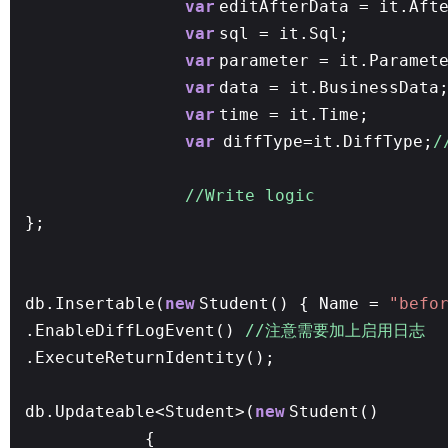
var
editAfterData = it.Aft
var
sql = it.Sql;
var
parameter = it.Paramet
var
data = it.BusinessData
var
time = it.Time;
var
diffType=it.DiffType;
/
//Write logic
};
db.Insertable(
new
Student() { Name =
"befo
.EnableDiffLogEvent()
//注意需要加上启用日志
.ExecuteReturnIdentity();
db.Updateable<Student>(
new
Student()
{