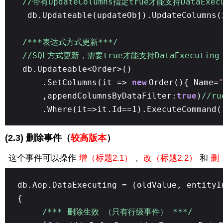
//带有UpdateColumns指定true才能支持DataExec
db.Updateable(updateObj).UpdateColumns(
/***表达式方式更新***/
//SQL方式更新，需要true才能支持DataExecutin
db.Updateable<Order>()
.SetColumns(it =>
new
Order(){ Name=
,appendColumnsByDataFilter:
true
)
//r
.Where(it=>it.Id==1).ExecuteCommand(
(2.3) 删除事件（
较高版本
）
这个事件可以操作
增（标题2.1）
、
改（
标题
2.2）
和
删
db.Aop.DataExecuting = (oldValue, entityI
{
/*** 删除生效 （只有行级事件） ***/