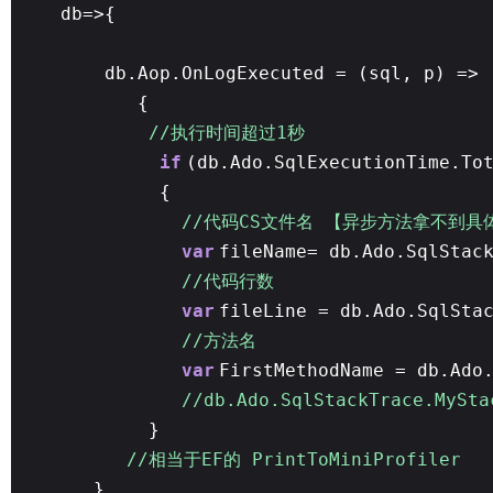
db=>{
db.Aop.OnLogExecuted = (sql, p) =>
{
//执行时间超过1秒
if
(db.Ado.SqlExecutionTime.To
{
//代码CS文件名 【异步方法拿不到具
var
fileName= db.Ado.SqlStac
//代码行数
var
fileLine = db.Ado.SqlSta
//方法名
var
FirstMethodName = db.Ado
//db.Ado.SqlStackTrace.My
}
//相当于EF的 PrintToMiniProfiler
}