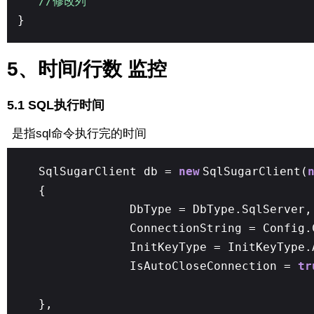
//修改列
}
5、时间/行数 监控
5.1 SQL执行时间
是指sql命令执行完的时间
SqlSugarClient db =
new
SqlSugarClient(
{
DbType = DbType.SqlServer,
ConnectionString = Config.
InitKeyType = InitKeyType.
IsAutoCloseConnection =
tr
},