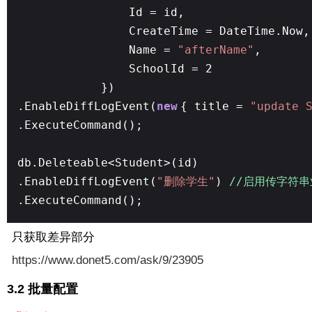
Id = id,
CreateTime = DateTime.Now,
Name =
"afterName"
,
SchoolId = 2
})
.EnableDiffLogEvent(
new
{ title =
"update 
.ExecuteCommand();
db.Deleteable<Student>(id)
.EnableDiffLogEvent(
"删除学生"
)
//启用传字符
.ExecuteCommand();
只获取差异部分
https://www.donet5.com/ask/9/23905
3.2 批量配置