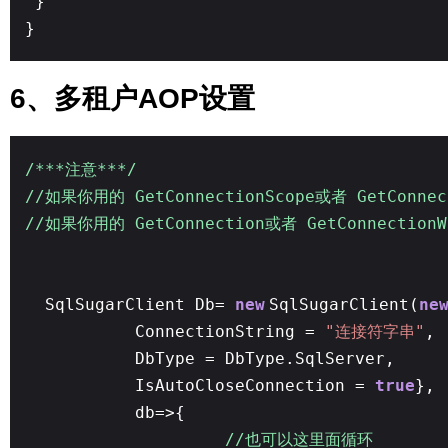
}
}
6、多租户AOP设置
/***注意***/
//如果你用的 GetConnectionScope或者 GetConnec
//如果你用的 GetConnection或者 GetConnectionW
SqlSugarClient Db=
new
SqlSugarClient(
ne
ConnectionString =
"连接符字串"
,
DbType = DbType.SqlServer,
IsAutoCloseConnection =
true
},
db=>{
//也可以这里面循环