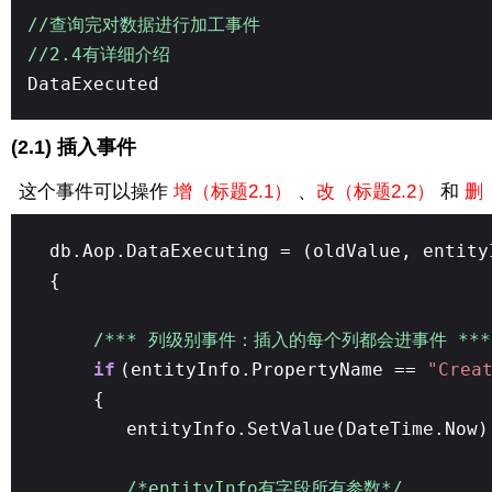
//查询完对数据进行加工事件
//2.4有详细介绍
DataExecuted
(2.1) 插入事件
这个事件可以操作
增（标题2.1）
、
改（标题2.2）
和
删
db.Aop.DataExecuting = (oldValue, entity
{
/*** 列级别事件：插入的每个列都会进事件 ***
if
(entityInfo.PropertyName ==
"Crea
{
entityInfo.SetValue(DateTime.Now)
/*entityInfo有字段所有参数*/