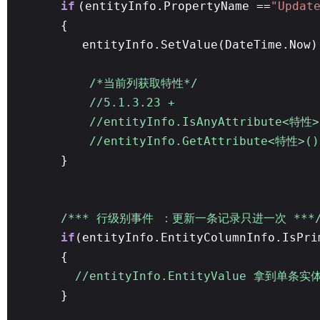
if
(entityInfo.PropertyName ==
"Updat
{
entityInfo.SetValue(DateTime.Now)
/*当前列获取特性*/
//5.1.3.23 +
//entityInfo.IsAnyAttribute<特性>
//entityInfo.GetAttribute<特性>()
}
/*** 行级别事件 ：更新一条记录只进一次 ***
if
(entityInfo.EntityColumnInfo.IsPri
{
//entityInfo.EntityValue 拿到单条
}