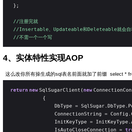
};
//注册完就
//Insertable、Updateable和Deleteable就会自
//不需一个一个写
4、实体特性实现AOP
这么改你所有操生成的sql表名前面就加了前缀 select * f
return
new
SqlSugarClient(
new
ConnectionCon
{
DbType = SqlSugar.DbType.P
ConnectionString = Config.
InitKeyType = InitKeyType.
IsAutoCloseConnection =
tr