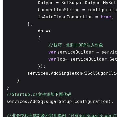
DbType = SqlSugar.DbType.MySql
ConnectionString = configurati
IsAutoCloseConnection =
true
,
},
db =>
{
//技巧：拿到非ORM注入对象
var
serviceBuilder = servi
var
log= serviceBuilder.Ge
});
services.AddSingleton<ISqlSugarCli
}
}
//Startup.cs文件添加下面代码
services.AddSqlsugarSetup(Configuration);
//业务类和仓储对象不能用单例（只有SqlSugarScop