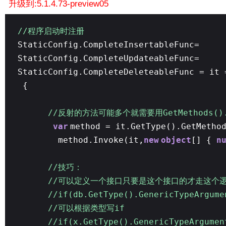
升级到:5.1.4.73-preview05
//程序启动时注册
StaticConfig.CompleteInsertableFunc=
StaticConfig.CompleteUpdateableFunc=
StaticConfig.CompleteDeleteableFunc = it
{
//反射的方法可能多个就需要用GetMethods().
var
method = it.GetType().GetMetho
method.Invoke(it,
new
object
[] {
n
//技巧：
//可以定义一个接口只要是这个接口的才走这个
//if(db.GetType().GenericTypeArgume
//可以根据类型写if
//if(x.GetType().GenericTypeArgume