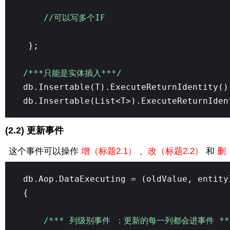
//可以写多个IF
};
/***只能是实体插入***/
db.Insertable(T).ExecuteReturnIdentity()
db.Insertable(List<T>).ExecuteReturnIden
(2.2) 更新事件
这个事件可以操作
增（标题2.1）
、
改（标题2.2）
和
删
db.Aop.DataExecuting = (oldValue, entity
{
/*** 列级别事件 ：更新的每一列都会进事件 **