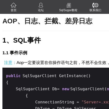
首页
论坛
SqlSugar教程
联系我们
AOP、日志、拦截、差异日志
1、SQL事件
1.1 事件示例
注意：
Aop一定要设置在你操作语句之前，不然不会生效，还有必
public
SqlSugarClient GetInstance()
{
SqlSugarClient Db=
new
SqlSugarClient(
{
ConnectionString =
"Server=.xx
DbType = DbType.SqlServer,