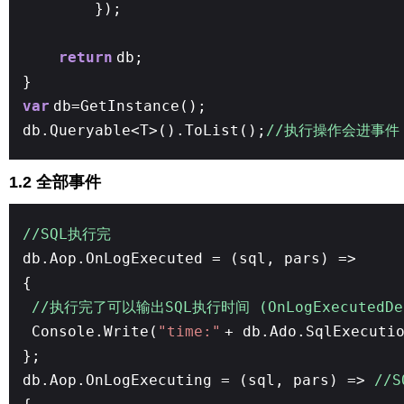
});
return
db;
}
var
db=GetInstance();
db.Queryable<T>().ToList();
//执行操作会进事件
1.2 全部事件
//SQL执行完
db.Aop.OnLogExecuted = (sql, pars) =>
{
//执行完了可以输出SQL执行时间 (OnLogExecutedDe
Console.Write(
"time:"
+ db.Ado.SqlExecuti
};
db.Aop.OnLogExecuting = (sql, pars) =>
//