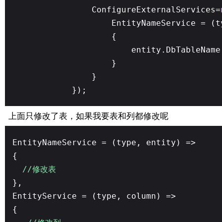
ConfigureExternalServices=
EntityNameService = (
{
entity.DbTableNam
}
}
});
上面只修改了表，如果我要表和列都修改呢
EntityNameService = (type, entity) =>
{
//修改表
},
EntityService = (type, column) =>
{