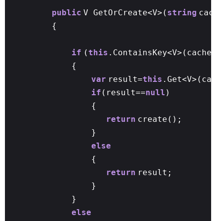
public
V GetOrCreate<V>(
string
cach
{
if
(
this
.ContainsKey<V>(cacheK
{
var
result=
this
.Get<V>(cac
if
(result==
null
)
{
return
create();
}
else
{
return
result;
}
}
else