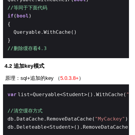
//等同于下面代码
if
(
bool
)
{
Queryable.WithCache()
}
//删除缓存看4.3
4.2 追加key模式
原理：sql+追加的key （
5.0.3.8+
）
var
list=Queryable<Student>().WithCache(
"M
//清空缓存方式
db.DataCache.RemoveDataCache(
"MyCackey"
);
db.Deleteable<Student>().RemoveDataCache(
"