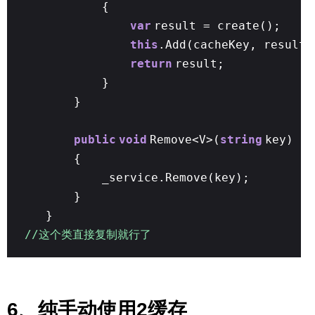
{
var
result = create();
this
.Add(cacheKey, result,
return
result;
}
}
public
void
Remove<V>(
string
key)
{
_service.Remove(key);
}
}
//这个类直接复制就行了
6、纯手动使用2缓存