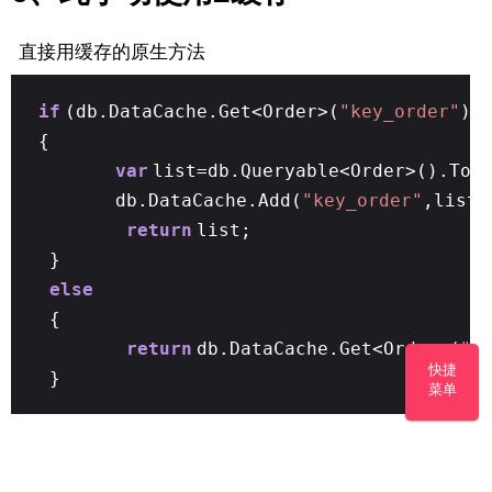
直接用缓存的原生方法
if
(db.DataCache.Get<Order>(
"key_order"
) 
{
var
list=db.Queryable<Order>().ToL
db.DataCache.Add(
"key_order"
,list)
return
list;
}
else
{
return
db.DataCache.Get<Order>(
"k
快捷
}
菜单