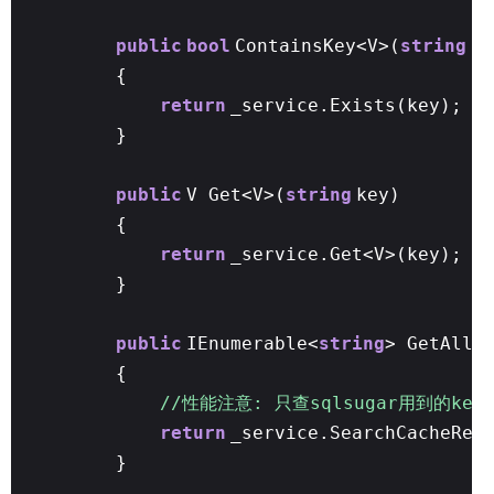
public
bool
ContainsKey<V>(
string
ke
{
return
_service.Exists(key);
}
public
V Get<V>(
string
key)
{
return
_service.Get<V>(key);
}
public
IEnumerable<
string
> GetAllK
{
//性能注意: 只查sqlsugar用到的ke
return
_service.SearchCacheReg
}