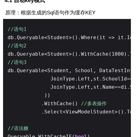
4.1 自动key模式
原理：根据生成的Sql语句作为缓存KEY
//语句1
db.Queryable<Student>().Where(it => it.Id 
//语句2
db.Queryable<Student>().WithCache(1000).To
//语句3
db.Queryable<Student, School, DataTestInf
JoinType.Left,st.SchoolId==
JoinType.Left,st.Name==di.St
))
.WithCache()
//多表操作
.Select<ViewModelStudent>().ToL
//语法糖
Queryable.WithCacheIF(
bool
)