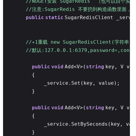
//NUGET安装 SugarRedis （也可以自
//注意:SugarRedis 不要扔到构造函数里
public
static
SugarRedisClient _serv
//+1重载 new SugarRedisClient(字符串)
//默认:127.0.0.1:6379,password=,conne
public
void
Add<V>(
string
key, V val
{
_service.Set(key, value);
}
public
void
Add<V>(
string
key, V va
{
_service.SetBySeconds(key, val
}