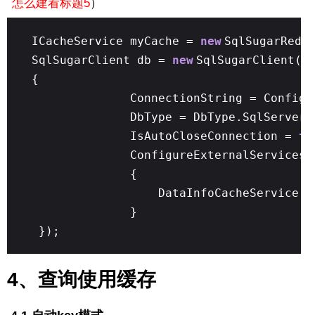
怎么建看标题5
）
ICacheService myCache =
new
SqlSugarRedi
SqlSugarClient db =
new
SqlSugarClient(
n
{
ConnectionString = Config.
DbType = DbType.SqlServer,
IsAutoCloseConnection =
tr
ConfigureExternalServices
{
DataInfoCacheService 
}
});
4、查询使用缓存