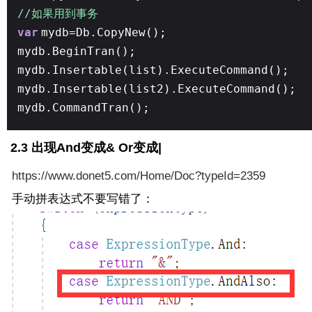
//如果用到事务
var
mydb=Db.CopyNew();
mydb.BeginTran();
mydb.Insertable(list).ExecuteCommand();
mydb.Insertable(list2).ExecuteCommand();
mydb.CommandTran();
2.3 出现And变成& Or变成|
https://www.donet5.com/Home/Doc?typeId=2359
手动拼表达式不要写错了：