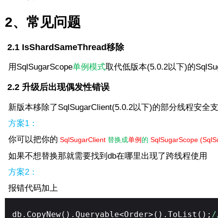
2、常见问题
2.1 IsShardSameThread移除
用SqlSugarScope
单例模式
取代低版本(5.0.2以下)的SqlSu
2.2 升级后出现偶发性错误
新版本移除了SqlSugarClient
(5.0.2以下)
的部分线程安全
方案1：
你可以把你的
SqlSugarClient
替换成
单例
的
SqlSugarScope (
Sql
如果不想替换那就需要找到db在哪里出现了跨线程使用
方案2：
报错代码加上
db.CopyNew().Queryable<Order>().ToList();