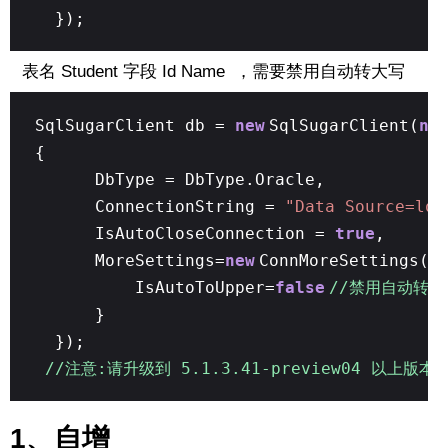
});
表名 Student 字段 Id Name ，需要禁用自动转大写
SqlSugarClient db =
new
SqlSugarClient(
ne
{
DbType = DbType.Oracle,
ConnectionString =
"Data Source=loc
IsAutoCloseConnection =
true
,
MoreSettings=
new
ConnMoreSettings()
IsAutoToUpper=
false
//禁用自动转成大写
}
});
//注意:请升级到 5.1.3.41-preview04 以上版本
1、自增