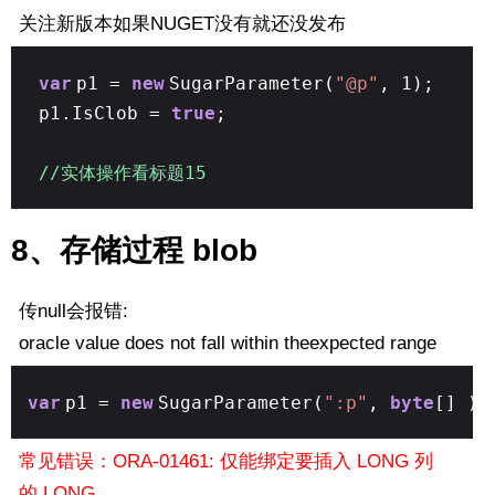
关注新版本如果NUGET没有就还没发布
var
p1 =
new
SugarParameter(
"@p"
, 1);
p1.IsClob =
true
;
//实体操作看标题15
8、存储过程 blob
传null会报错:
oracle value does not fall within theexpected range
var
p1 =
new
SugarParameter(
":p"
,
byte
[] );
常见错误：ORA-01461: 仅能绑定要插入 LONG 列
的 LONG