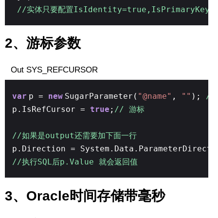
//实体只要配置IsIdentity=true,IsPrimaryKey
2、游标参数
Out SYS_REFCURSOR
var
p =
new
SugarParameter(
"@name"
,
""
);
/
p.IsRefCursor =
true
;
// 游标
//如果是output还需要加下面一行
p.Direction = System.Data.ParameterDirecti
//执行SQL后p.Value 就会返回值
3、Oracle时间存储带毫秒