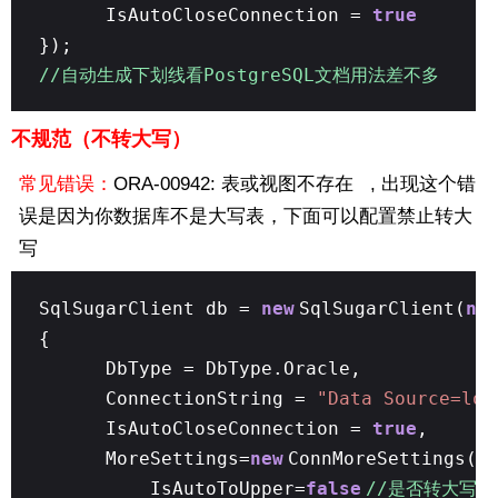
IsAutoCloseConnection =
true
});
//自动生成下划线看PostgreSQL文档用法差不多
不规范（不转大写）
常见错误：
ORA-00942: 表或视图不存在 , 出现这个错
误是因为你数据库不是大写表，下面可以配置禁止转大
写
SqlSugarClient db =
new
SqlSugarClient(
ne
{
DbType = DbType.Oracle,
ConnectionString =
"Data Source=loc
IsAutoCloseConnection =
true
,
MoreSettings=
new
ConnMoreSettings()
IsAutoToUpper=
false
//是否转大写