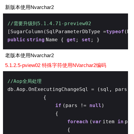
新版本使用Nvarchar2
//需要升级到5.1.4.71-preview02
[SugarColumn(SqlParameterDbType =
typeof
(Nv
public
string
Name {
get
;
set
; }
老版本使用Nvarchar2
5.1.2.5-pview02 特殊字符使用NVarchar2编码
//Aop全局处理
db.Aop.OnExecutingChangeSql = (sql, pars) 
{
if
(pars !=
null
)
{
foreach
(
var
item
in
par
{