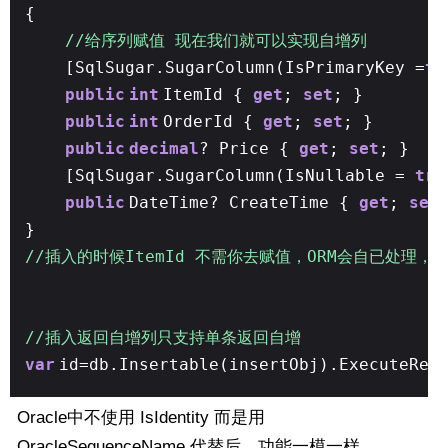
{
//给序列赋值 现在我们就可以实现自增列
[SqlSugar.SugarColumn(IsPrimaryKey =
tr
public
int
ItemId {
get
;
set
; }
public
int
OrderId {
get
;
set
; }
public
decimal
? Price {
get
;
set
; }
[SqlSugar.SugarColumn(IsNullable =
tru
public
DateTime? CreateTime {
get
;
set
}
//插入的时候ItemId 不需你去赋值，ORM会自已处理
//插入返回自增列只支持单条返回自增
var
id=db.Insertable(insertObj).ExecuteRet
Oracle中不使用 IsIdentity 而是用
OracleSequenceName 代替后，功能一模一样