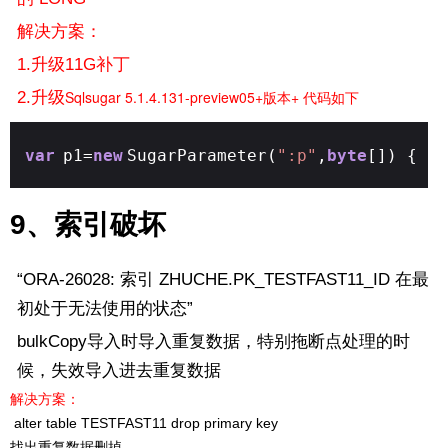
解决方案：
1.升级11G补丁
Sqlsugar 5.1.4.131-preview05+版本+ 代码如下
2.升级
var
p1=
new
SugarParameter(
":p"
,
byte
[]) { C
9、索引破坏
“ORA-26028: 索引 ZHUCHE.PK_TESTFAST11_ID 在最
初处于无法使用的状态”
bulkCopy导入时导入重复数据，特别拖断点处理的时
候，失效导入进去重复数据
解决方案：
alter table TESTFAST11 drop primary key
找出重复数据删掉