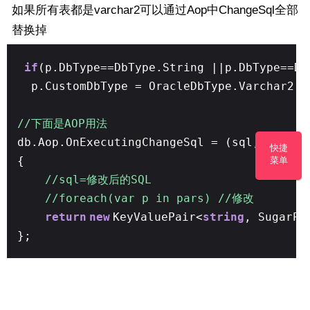
如果所有表都是varchar2可以通过Aop中ChangeSql全部
替换掉
if
(p.DbType==DbType.String ||p.DbType==Db
p.CustomDbType = OracleDbType.Varchar2
//下面是AOP用法
db.Aop.OnExecutingChangeSql = (sql, pars)
快捷
{
菜单
//sql=修改后的SQL
//foreach(var p in pars) //修改
return
new
KeyValuePair<
string
, SugarPa
};