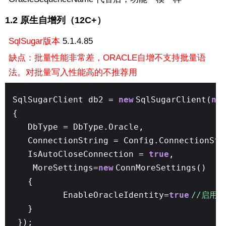
1.2 原生自增列（12C+）
SqlSugar版本
5.1.4.85
缺点：批量性能非常差，ORACLE自增不支持批量语
法。对批量写入性能高的不推荐用
SqlSugarClient db2 =
new
SqlSugarClient(
ne
{
DbType = DbType.Oracle,
ConnectionString = Config.ConnectionStr
IsAutoCloseConnection =
true
,
MoreSettings=
new
ConnMoreSettings()
{
EnableOracleIdentity=
true
//启用O
}
});