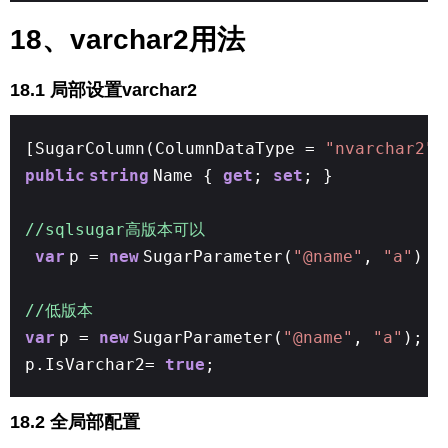
18、varchar2用法
18.1 局部设置varchar2
[SugarColumn(ColumnDataType =
"nvarchar2"
,
public
string
Name {
get
;
set
; }
//sqlsugar高版本可以
var
p =
new
SugarParameter(
"@name"
,
"a"
) {
//低版本
var
p =
new
SugarParameter(
"@name"
,
"a"
);
p.IsVarchar2=
true
;
18.2 全局部配置