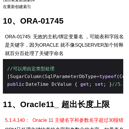
在重新创建索引
10、ORA-01745
ORA-01745: 无效的主机/绑定变量名 ，可能表和字段名
是关键字，因为ORACLE 就不像SQLSERVER加个转释
就百分百处理了关键字命名
//可以用自定类型处理
[SugarColumn(SqlParameterDbType=
typeof
(Com
public
DateTime DcValue {
get
;
set
; }
//5.1
11、Oracle11_ 超出长度上限
5.1.4.140： Oracle 11 主键名字和参数名字超过30报错