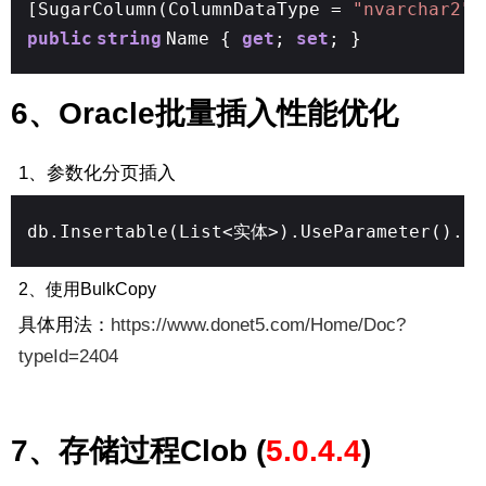
[SugarColumn(ColumnDataType =
"nvarchar2"
,
public
string
Name {
get
;
set
; }
6、Oracle批量插入性能优化
1、参数化分页插入
db.Insertable(List<实体>).UseParameter().Ex
2、使用BulkCopy
具体用法：
https://www.donet5.com/Home/Doc?
typeId=2404
7、存储过程Clob (
5.0.4.4
)