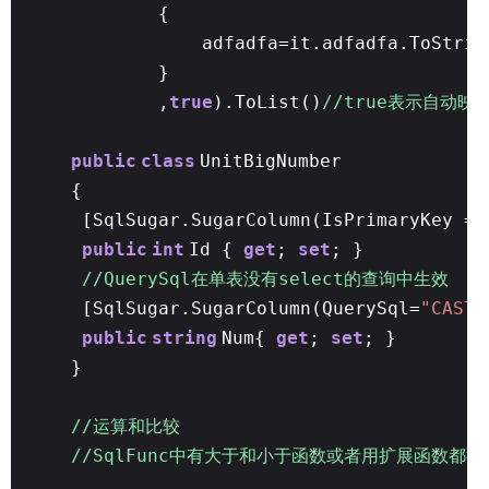
{
adfadfa=it.adfadfa.ToStrin
}
,
true
).ToList()
//true表示自动
public
class
UnitBigNumber
{
[SqlSugar.SugarColumn(IsPrimaryKey =
t
public
int
Id {
get
;
set
; }
//QuerySql在单表没有select的查询中生效
[SqlSugar.SugarColumn(QuerySql=
"CAST(
public
string
Num{
get
;
set
; }
}
//运算和比较
//SqlFunc中有大于和小于函数或者用扩展函数都行