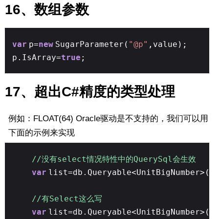
16、数组参数
var
p=
new
SugarParameter(
"@p"
,value);
p.IsArray=
true
;
17、超出C#精度的类型处理
例如：FLOAT(64) Oracle驱动是不支持的，我们可以用
下面的示例来实现
//没有select情况特性中的QuerySql会生效
var
list=db.Queryable<UnitBigNumber>()
//有Select这么写
var
list=db.Queryable<UnitBigNumber>()