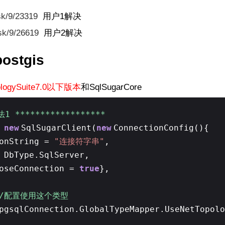
sk/9/23319
用户1解决
sk/9/26619
用户2
解决
ostgis
pologySuite7.0以下版本
和SqlSugarCore
1 ******************
=
new
SqlSugarClient(
new
ConnectionConfig(){
ionString =
"连接符字串"
,
 DbType.SqlServer,
loseConnection =
true
},
//配置使用这个类型
pgsqlConnection.GlobalTypeMapper.UseNetTopolo