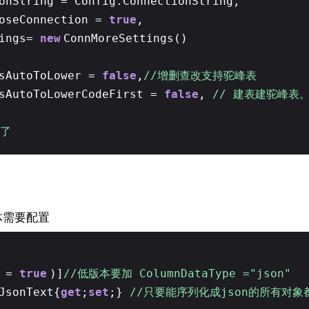
onString = Config.ConnectionString,
loseConnection =
true
,
tings=
new
ConnMoreSettings()
IsAutoToLower =
false
,
//增删查改支持驼峰表
IsAutoToLowerCodeFirst =
false
,
// 建表建驼峰表。
错了
实体需要配置
对象
n =
true
)]
//低版本要加 ColumnDataType ="json"
JsonText{
get
;
set
;}
//只要能序列化成json的所有对象