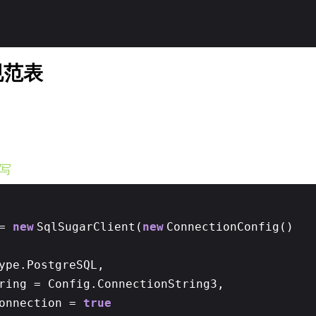
规范表
小写
 =
new
SqlSugarClient(
new
ConnectionConfig()
ype.PostgreSQL,
ring = Config.ConnectionString3,
Connection =
true