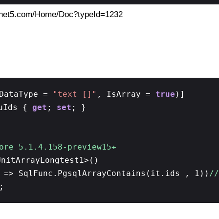
et5.com/Home/Doc?typeId=1232
nDataType =
"text []"
, IsArray =
true
)]
nuIds {
get
;
set
; }
re 5.1.4.158-preview15+
UnitArrayLongtest1>()
 => SqlFunc.PgsqlArrayContains(it.ids , 1))
/
;