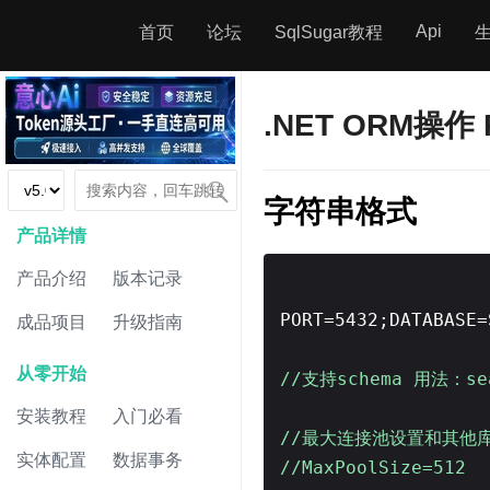
Api
首页
论坛
SqlSugar教程
.NET ORM操作 
字符串格式
产品详情
产品介绍
版本记录
PORT=5432;DATABASE=
成品项目
升级指南
从零开始
//支持schema 用法：se
安装教程
入门必看
//最大连接池设置和其他
实体配置
数据事务
//MaxPoolSize=512