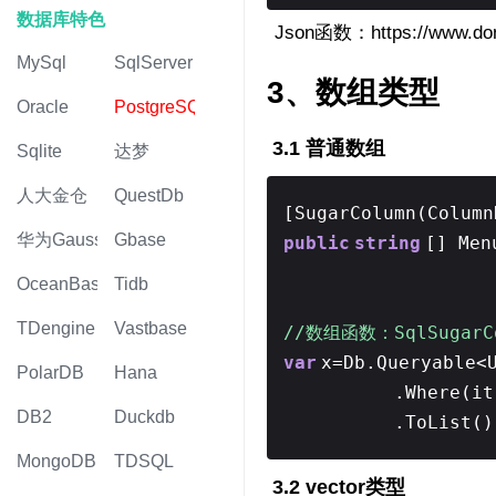
数据库特色
Json函数：https://www.don
MySql
SqlServer
3、数组类型
Oracle
PostgreSQL
3.1 普通数组
Sqlite
达梦
人大金仓
QuestDb
[SugarColumn(Colum
华为Gauss
Gbase
public
string
[] Me
OceanBase
Tidb
TDengine
Vastbase
//数组函数：SqlSugarCo
var
x=Db.Queryable<
PolarDB
Hana
.Where(it
DB2
Duckdb
.ToList()
MongoDB
TDSQL
3.2 vector类型