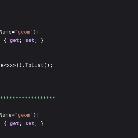
Name=
"geom"
)]
m {
get
;
set
; }
le<xx>().ToList();
******************
Name=
"geom"
)]
m {
get
;
set
; }