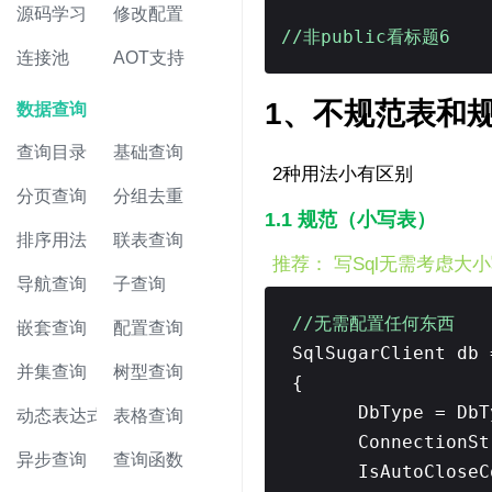
源码学习
修改配置
//非public看标题6
连接池
AOT支持
1、不规范表和
数据查询
查询目录
基础查询
2种用法小有区别
分页查询
分组去重
1.1 规范（小写表）
排序用法
联表查询
推荐： 写Sql无需考虑大
导航查询
子查询
//无需配置任何东西
嵌套查询
配置查询
SqlSugarClient db
并集查询
树型查询
{
DbType = DbT
动态表达式
表格查询
ConnectionSt
异步查询
查询函数
IsAutoClose