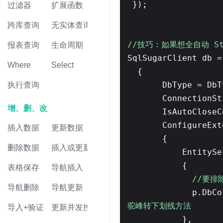
});
过滤器
扩展函数
跨库查询
无实体查询
//技巧：如果想全自动 Stud
报表查询
生命周期
SqlSugarClient db 
Where
Select
{
DbType = DbT
执行查询
ConnectionSt
增、删、改
IsAutoClose
ConfigureExt
插入数据
更新数据
{
删除数据
插入或更新
EntityS
{
表格保存
导航插入
//要排
导航删除
导航更新
p.DbCo
驼峰转下划线方法
导入+验证
更新并发控制
},