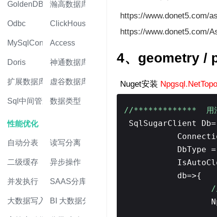
GoldenDB
瀚高数据库
https://www.donet5.com/a
Odbc
ClickHouse
https://www.donet5.com/A
MySqlConnector
Access
4、geometry / p
Doris
神通数据库
扩展数据库
虚谷数据库
Nuget安装
Npgsql.NetTo
Sql中间管道
数据类型
//************* 用法
SqlSugarClient Db
性能优化
Connect
自动分表
读写分离
DbType =
二级缓存
异步操作
IsAutoC
db=>{
并发执行
SAAS分库
大数据写入
BI 大数据分析
N