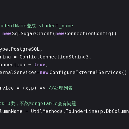
entName变成 student_name
=
new
SqlSugarClient(
new
ConnectionConfig()
ype.PostgreSQL,
ring = Config.ConnectionString3,
Connection =
true
,
ernalServices=
new
ConfigureExternalServices(
ervice = (x,p) =>
//处理列名
除DTO类，不然MergeTable会有问题
lumnName = UtilMethods.ToUnderLine(p.DbColumn