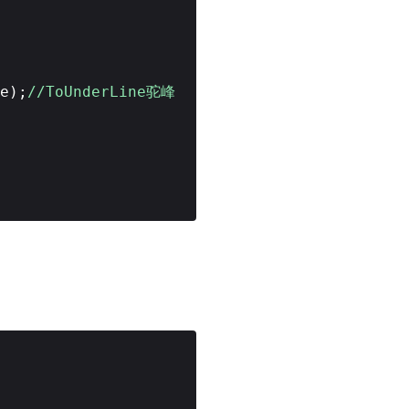
e);
//ToUnderLine驼峰