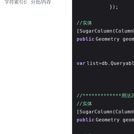
字符索引优化
分批/内存
});
//实体
[SugarColumn(Column
public
Geometry geo
var
list=db.Queryab
//*************用法2
//实体
[SugarColumn(Column
public
Geometry geo