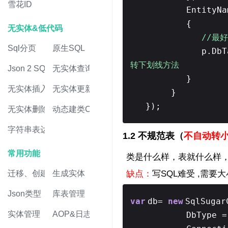
雪花ID
EntityN
{
无实体&低代码
//最好
Sql分页
原生SQL
p.DbT
转下划线方法
Json 2 SQL
无实体查询
}
无实体插入
无实体更新
}
});
无实体删除
动态建类CRUD
字符串表达式
1.2 不规范表（
不自动转
常用功能
类是什么样，表就什么样
缺点：
写SQL难受 ,需
迁移、创建表
生成实体
Json类型
库表管理
var
db=
new
SqlSugar
实体管理
AOP&日志
DbType =