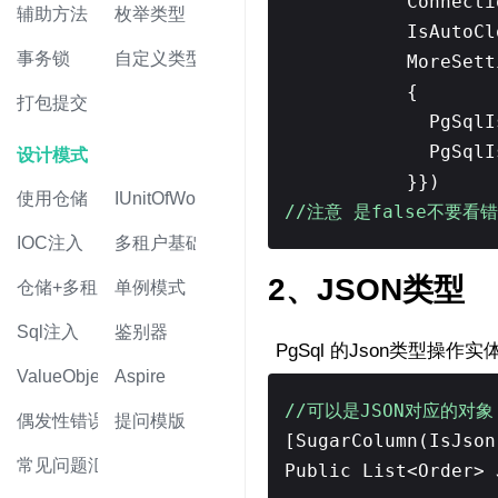
Connecti
辅助方法
枚举类型
IsAutoC
事务锁
自定义类型
MoreSet
{
打包提交
PgSql
PgSql
设计模式
}})
使用仓储
IUnitOfWork
//注意 是false不要看
IOC注入
多租户基础
2、JSON类型
仓储+多租户
单例模式
Sql注入
鉴别器
PgSql 的Json类型操作
ValueObject值对象
Aspire
//可以是JSON对应的
偶发性错误
提问模版
[SugarColumn(IsJso
常见问题汇总
Public List<Order> 