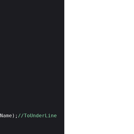
)
Name);
//ToUnderLine