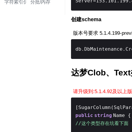
Server=153.101.199.
字符索引优化
分批/内存
创建schema
版本号要求 5.1.4.199-pre
db.DbMaintenance.Cr
达梦Clob、Te
请升级到:5.1.4.92及以上
[SugarColumn(SqlPar
public
string
Name 
//这个类型存在坑看下面