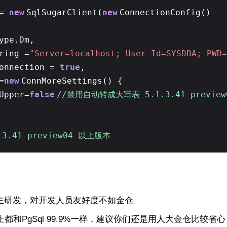
 =
new
SqlSugarClient(
new
ConnectionConfig()
ype.Dm,
ring =
"Server=localhost; User Id=SYSDBA; PWD
Connection =
true
,
=
new
ConnMoreSettings() {
Upper=
false
//禁用自动转成大写表 5.1.3.41-preview
3.41-preview04 以上版本
向自主研发，对开发人员友好度不如金仓
和PgSql 99.9%一样，建议你们还是用人大金仓比较省心