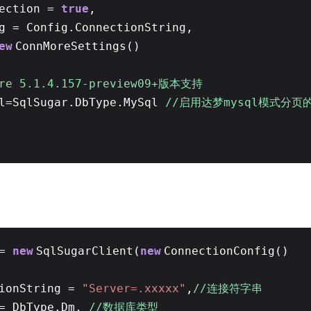
nection =
true
,
ng = Config.ConnectionString,
ew
ConnMoreSettings()
ore 5.1.4.157-preview09+版本支持
el=SqlSugar.DbType.MySql
//启用达梦mysql模式分页
 =
new
SqlSugarClient(
new
ConnectionConfig()
tionString =
"Server=.xxxxx"
,
//连接符字串
 = DbType.Dm,
//数据库类型