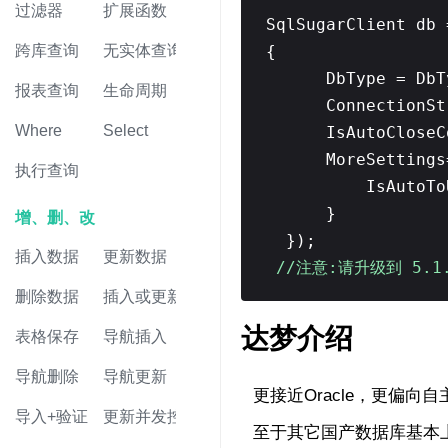
过滤器
扩展函数
SqlSugarClient db
跨库查询
无实体查询
{
DbType = DbT
报表查询
生命周期
ConnectionSt
Where
Select
IsAutoClose
MoreSettings
执行查询
IsAutoTo
}
增、删、改
});
插入数据
更新数据
//注意:请升级到 5.1.
删除数据
插入或更新
达梦介绍
表格保存
导航插入
导航删除
导航更新
更接近Oracle，更偏
导入+验证
更新并发控制
至于其它国产数据库基本上都