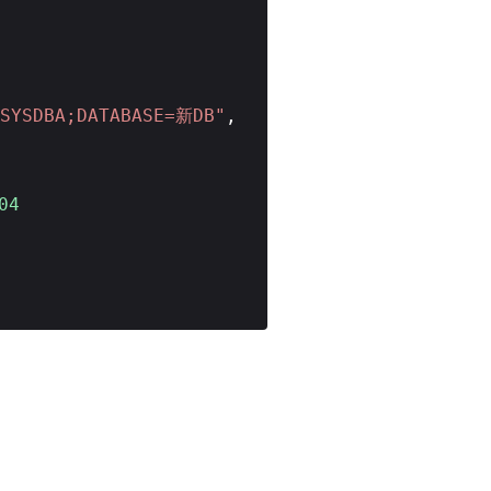
=SYSDBA;DATABASE=新DB"
,
04