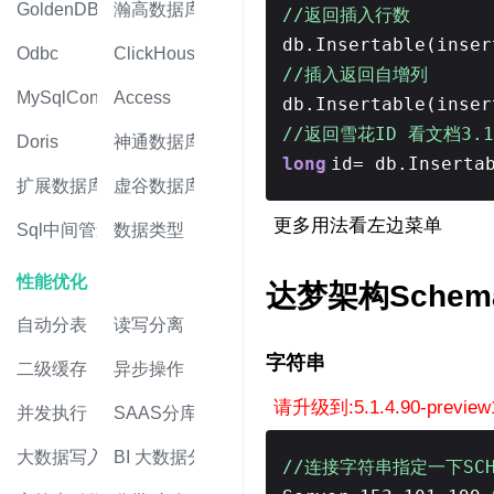
GoldenDB
瀚高数据库
//返回插入行数
db.Insertable(inse
Odbc
ClickHouse
//插入返回自增列
MySqlConnector
Access
db.Insertable(inse
//返回雪花ID 看文档3
Doris
神通数据库
long
id= db.Inserta
扩展数据库
虚谷数据库
更多用法看左边菜单
Sql中间管道
数据类型
性能优化
达梦架构Sche
自动分表
读写分离
字符串
二级缓存
异步操作
请升级到:5.1.4.90-previ
并发执行
SAAS分库
大数据写入
BI 大数据分析
//连接字符串指定一下SC