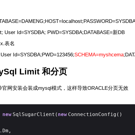
BASE=DAMENG;HOST=localhost;PASSWORD=SYSDBA
t; User Id=SYSDBA; PWD=SYSDBA;DATABASE=新DB
x.表名
36;User Id=SYSDBA;PWD=123456;
SCHEMA=myshcema
;DA
Sql Limit 和分页
抄官网安装会装成mysql模式，这样导致ORACLE分页无效
=
new
SqlSugarClient(
new
ConnectionConfig()
.Dm,