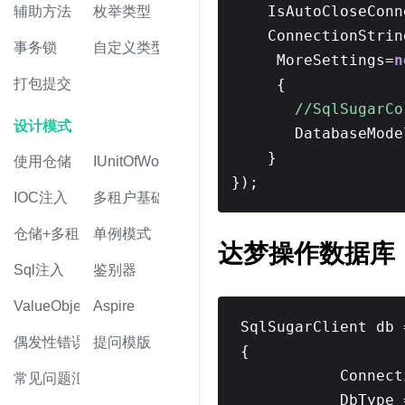
IsAutoCloseCon
辅助方法
枚举类型
ConnectionStri
事务锁
自定义类型
MoreSettings=
n
{
打包提交
//SqlSugarC
设计模式
DatabaseMod
}
使用仓储
IUnitOfWork
});
IOC注入
多租户基础
仓储+多租户
单例模式
达梦操作数据库
Sql注入
鉴别器
ValueObject值对象
Aspire
SqlSugarClient db
偶发性错误
提问模版
{
Connec
常见问题汇总
DbType