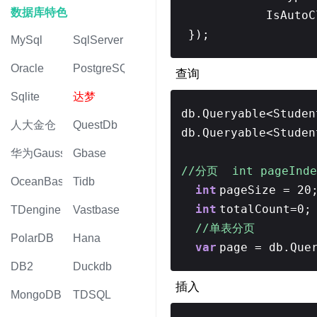
数据库特色
IsAuto
});
MySql
SqlServer
Oracle
PostgreSQL
查询
Sqlite
达梦
db.Queryable<Studen
人大金仓
QuestDb
db.Queryable<Studen
华为Gauss
Gbase
//分页 int pageInd
OceanBase
Tidb
int
pageSize = 20
int
totalCount=0;
TDengine
Vastbase
//单表分页
PolarDB
Hana
var
page = db.Que
DB2
Duckdb
插入
MongoDB
TDSQL