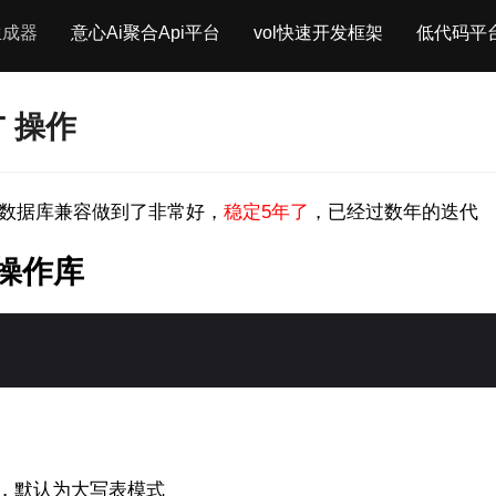
生成器
意心Ai聚合Api平台
vol快速开发框架
低代码平
T 操作
使用达梦数据库兼容做到了非常好，
稳定5年了
，已经过数年的迭代
梦操作库
，默认为大写表模式