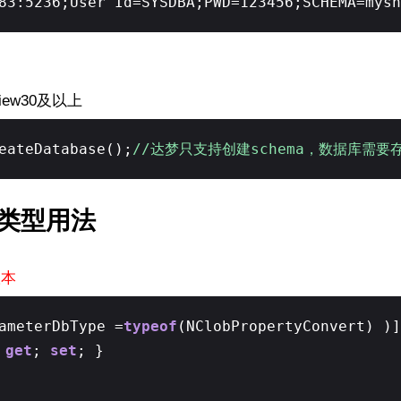
83:5236;User Id=SYSDBA;PWD=123456;SCHEMA=mysh
view30及以上
eateDatabase();
//达梦只支持创建schema，数据库需要
xt类型用法
版本
ameterDbType =
typeof
(NClobPropertyConvert) )]
{
get
;
set
; }