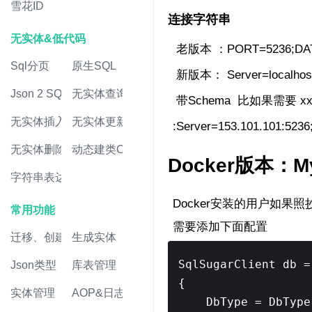
雪花ID
连接字符串
无实体&低代码
老版本 ：PORT=5236;DATA
Sql分页
原生SQL
新版本： Server=localhos
Json 2 SQL
无实体查询
带Schema 比
如果需要 xx
无实体插入
无实体更新
:Server=153.101.101:52
无实体删除
动态建类CRUD
Docker版本：My
字符串表达式
Docker安装的用户如果照
常用功能
需要添加下面配置
迁移、创建表
生成实体
SqlSugarClient db 
Json类型
库表管理
{
实体管理
AOP&日志
DbType = DbType