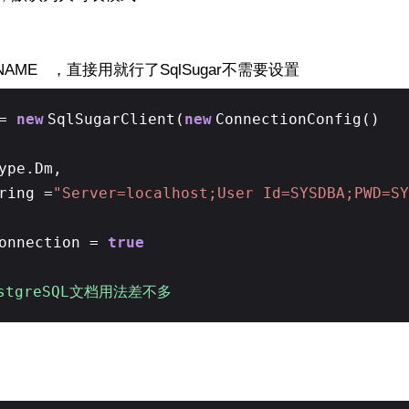
D NAME ，直接用就行了SqlSugar不需要设置
 =
new
SqlSugarClient(
new
ConnectionConfig()
ype.Dm,
ring =
"Server=localhost;User Id=SYSDBA;PWD=S
Connection =
true
stgreSQL文档用法差不多