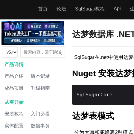
Api
首页
论坛
SqlSugar教程
达梦数据库 .NE
SqlSugar在.net中
产品详情
Nuget 安装达
产品介绍
版本记录
成品项目
升级指南
SqlSugarCore
从零开始
安装教程
入门必看
达梦表模式
实体配置
数据事务
分为大写和驼峰表2种模式