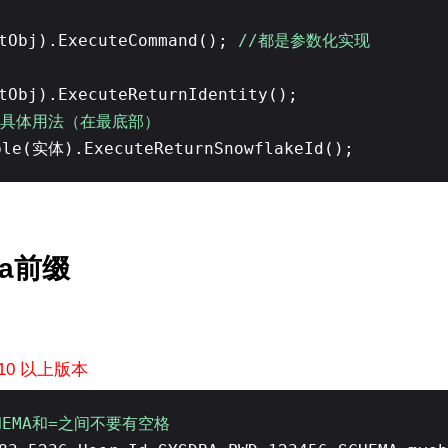
rtObj).ExecuteCommand();
//都是参数化实现
rtObj).ExecuteReturnIdentity();
.1具体用法（在最底部）
ble(实体).ExecuteReturnSnowflakeId();
ma前缀
ew10 以上版本
HEMA和=之间不要有空格