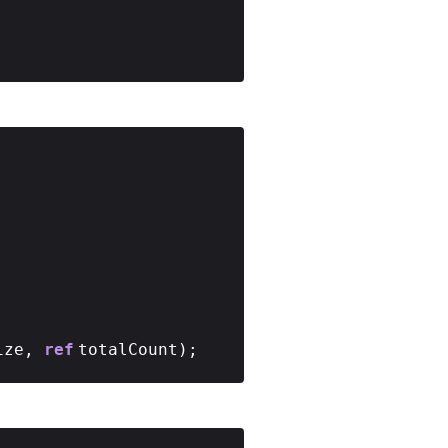
Size,
ref
totalCount);