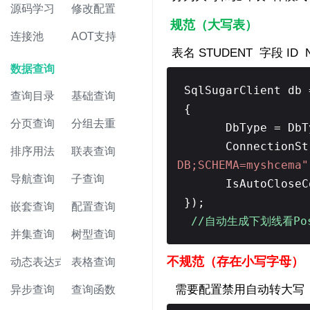
源码学习
修改配置
规范（大写表）
连接池
AOT支持
表名 STUDENT 字段 I
数据查询
SqlSugarClient db
查询目录
基础查询
{
分页查询
分组去重
DbType = DbT
ConnectionSt
排序用法
联表查询
DB;SCHEMA=myshcema"
导航查询
子查询
IsAutoClose
});
嵌套查询
配置查询
//自动生成下划线看Po
并集查询
树型查询
不规范（存在小写字母）
动态表达式
表格查询
需要配置禁用自动转大写
异步查询
查询函数