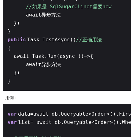
//如果是 SqlSugarClinet需要new
await异步方法
})
}
public
Task TestAsync()
//正确用法
{
await Task.Run(async ()=>{
await异步方法
})
}
用例：
var
data=await db.Queryable<Order>().First
var
list= await db.Queryable<Order>().Wher