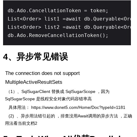
db.Ado.CancellationToken = token;
List<Order> list1 =await db.Queryable<Orde
List<Order> list2 =await db.Queryable<Orde
db.Ado.RemoveCancellationToken();
4、异步常见错误
The connection does not support
MultipleActiveResultSets
（1）、SqlSugarClient 替换成 SqlSugarScope ，因为
SqlSugarScope 是线程安全对象代码容错率高
具体用法： https://www.donet5.com/Home/Doc?typeId=1181
(2) 、异步用法错引起的 ，排查没用Await调用的异步方法 ，正确
用法看当前文档2