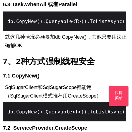
6.3 Task.WhenAll 或者Parallel
db.CopyNew().Queryable<T>().ToListAsync()
就这几种情况必须要加db.CopyNew()，其他只要用法正
确都OK
7、2种方式强制线程安全
7.1 CopyNew()
SqlSugarClient和SqlSugarScope都能用
快捷
（
SqlSugarClient模式推荐用CreateScope
）
菜单
db.CopyNew().Queryable<T>().ToListAsync()
7.2 ServiceProvider.CreateScope