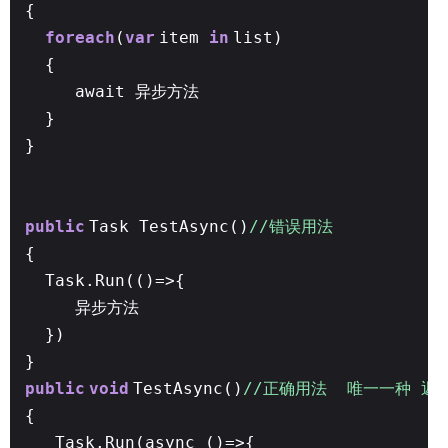
{
foreach
(
var
item
in
list)
{
await 异步方法
}
}
public
Task TestAsync()
//错误用法
{
Task.Run(()=>{
异步方法
})
}
public
void
TestAsync()
//正确用法 唯一一种 返回
{
Task.Run(async ()=>{