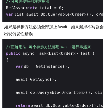
//分页需要特别注意用法
RefAsync<
int
> total = 0;
var
list=await Db.Queryable<Order>().ToPag
如果是异步方法必须全部加上Await , 如果漏掉不写就会
出现偶发性错误
//正确用法 每个异步方法都用await进行串起来
public
async Task<List<Order>> Test()
{
var
db = GetInstance();
await GetAsync();
await db.Queryable<OrderItem>().ToList
return
await db.Queryable<Order>().ToL