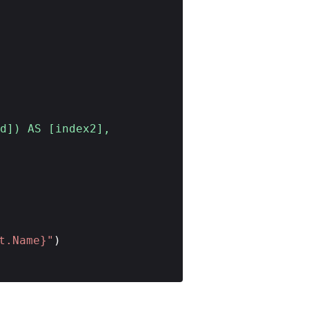
Id]) AS [index2],
t.Name}"
)