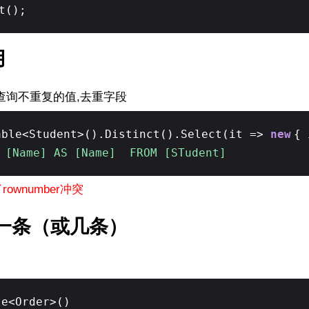
t();
用
查询不重复的值,去重字段
able<Student>().Distinct().Select(it =>
new
{ 
[Name] AS [Name] FROM [STudent]
wnumber冲突
一条（或几条）
le<Order>()