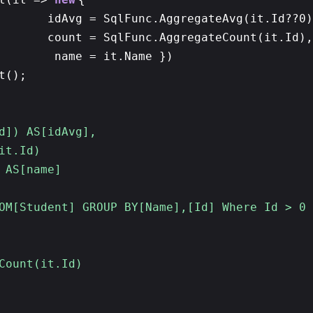
idAvg = SqlFunc.AggregateAvg(it.Id??0)
count = SqlFunc.AggregateCount(it.Id
name = it.Name })
t();
AS[idAvg],
.Id)
S[name]
t] GROUP BY[Name],[Id] Where Id > 0
Count(it.Id)