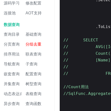
源码学习
修改配置
连接池
AOT支持
数据查询
.ToLis
查询目录
基础查询
// SELECT
分页查询
分组去重
// AVG([Id]) 
// Count(it
排序用法
联表查询
// [Name] A
导航查询
子查询
//
// FROM[Studen
嵌套查询
配置查询
并集查询
树型查询
//Count用法
//SqlFunc.Aggregate
动态表达式
表格查询
异步查询
查询函数