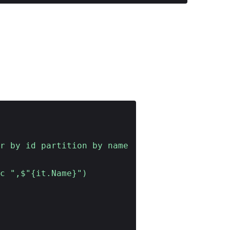
r by id partition by name
c ",$"{it.Name}")