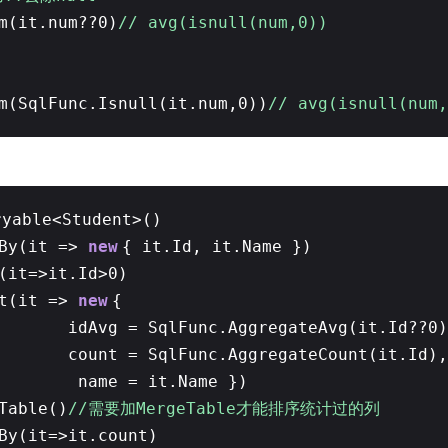
m(it.num??0)
// avg(isnull(num,0))
m(SqlFunc.Isnull(it.num,0))
// avg(isnull(num,
ryable<Student>()
pBy(it =>
new
{ it.Id, it.Name })
e(it=>it.Id>0)
ct(it =>
new
{
idAvg = SqlFunc.AggregateAvg(it.Id??0)
count = SqlFunc.AggregateCount(it.Id
name = it.Name })
Table()
//需要加MergeTable才能排序统计过的列
By(it=>it.count)