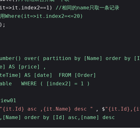
(it=>it.index2==1)
//相同的name只取一条记录
用Where(it=>it.index2=<=20)
);
umber() over( partition by [Name] order by [
ce] AS [price] ,
teTime] AS [date] FROM [Order]
Table WHERE ( [index2] = 1 )
iew01
"{it.Id} asc ,{it.Name} desc "
, $
"{it.Id},{i
,[Name] order by [Id] asc,[name] desc