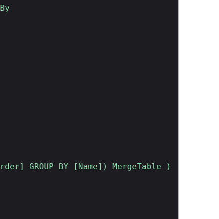
By
rder] GROUP BY [Name]) MergeTable )