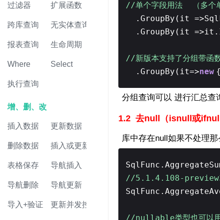
//单个字段用法 （多个
过滤器
扩展函数
.GroupBy(it =>Sql
跨库查询
无实体查询
.GroupBy(it =>it.
报表查询
生命周期
//新版本支持了分组带函
Where
Select
.GroupBy(it=>
new
执行查询
分组查询可以 进行汇总查
增、删、改
1.2 去null（isnull或ifnu
插入数据
更新数据
库中存在null如果不处理那
删除数据
插入或更新
SqlFunc.AggregateS
表格保存
导航插入
//5.1.4.108-preview
导航删除
导航更新
SqlFunc.AggregateA
导入+验证
更新并发控制
//nullable类型也可以用