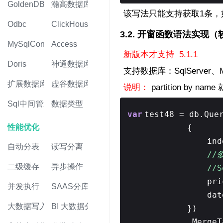
GoldenDB
瀚高数据库
该写法只能支持获取1条，如
Odbc
ClickHouse
3.2. 开窗函数语法实现
MySqlConnector
Access
新版本才支持 5.1.1
Doris
神通数据库
支持数据库：SqlServer、M
扩展数据库
虚谷数据库
说明：
partition by nam
Sql中间管道
数据类型
var
test48 = db.Que
性能优化
{
ind
自动分表
读写分离
//
二级缓存
异步操作
//S
pri
并发执行
SAAS分库
dat
大数据写入
BI 大数据分析
})
.MergeT