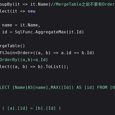
oupBy(it => it.Name)
//MergeTable之前不要有Order
elect(it =>
new
name = it.Name,
id = SqlFunc.AggregateMax(it.Id)
rgeTable()
ftJoin<Order>((a, b) => a.id == b.Id)
OrderBy((a,b)=a.Id)
lect((a, b) => b).ToList();
ECT [Name]AS[name],MAX([Id]) AS [id] FROM [O
( [a].[id] = [b].[Id] )