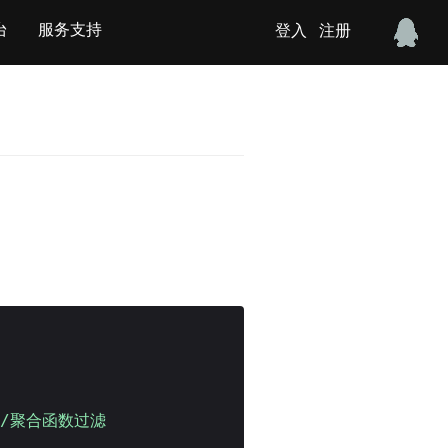
台
服务支持
登入
注册
0)//聚合函数过滤