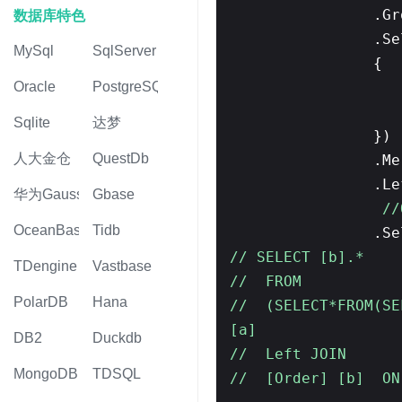
.Gr
数据库特色
.S
MySql
SqlServer
{
Oracle
PostgreSQL
Sqlite
达梦
})
人大金仓
QuestDb
.Me
.Le
华为Gauss
Gbase
//
OceanBase
Tidb
.Se
// SELECT [b].*
TDengine
Vastbase
// FROM
PolarDB
Hana
// (SELECT*FROM(SEL
[a]
DB2
Duckdb
// Left JOIN
MongoDB
TDSQL
// [Order] [b] ON 