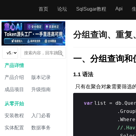
Api
首页
论坛
SqlSugar教程
分组查询、重复
一、分组查询和
产品详情
1.1 语法
产品介绍
版本记录
只有在聚合对象需要筛选的
成品项目
升级指南
var
list = db.Que
从零开始
.Grou
安装教程
入门必看
.Where
//.Ha
实体配置
数据事务
.Sele