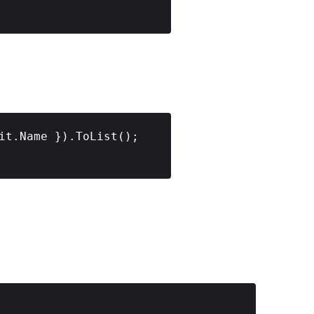
it.Name }).ToList();