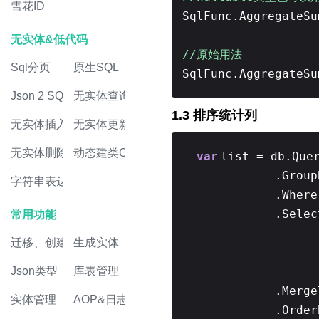
雪花ID
SqlFunc.AggregateSu
无实体&低代码
//原始用法
Sql分页
原生SQL
SqlFunc.AggregateSu
Json 2 SQL
无实体查询
1.3 排序统计列
无实体插入
无实体更新
无实体删除
动态建类CRUD
var
list = db.Que
.Grou
字符串表达式
.Wher
.Sele
常用功能
迁移、创建表
生成实体
Json类型
库表管理
.Merge
实体管理
AOP&日志
.Order