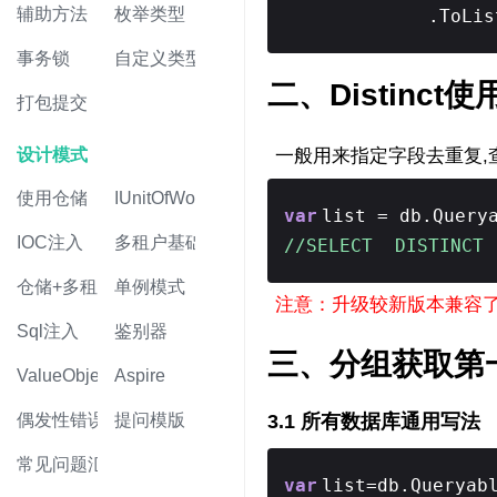
辅助方法
枚举类型
.ToLis
事务锁
自定义类型
二、Distinct使
打包提交
一般用来指定字段去重复,
设计模式
使用仓储
IUnitOfWork
var
list = db.Query
IOC注入
多租户基础
//SELECT DISTINCT 
仓储+多租户
单例模式
注意：升级较新版本兼容了ro
Sql注入
鉴别器
三、分组获取第
ValueObject值对象
Aspire
3.1 所有数据库通用写法
偶发性错误
提问模版
常见问题汇总
var
list=db.Queryab