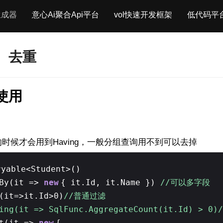
生成器
意心Ai聚合Api平台
vol快速开发框架
低代码平
、去重
使用
时候才会用到Having，一般分组查询用不到可以去掉
ryable<Student>()
pBy(it =>
new
{ it.Id, it.Name })
//可以多字段
(it=>it.Id>0)
//普通过滤
ving(it => SqlFunc.AggregateCount(it.Id) > 
ct(it =>
new
{