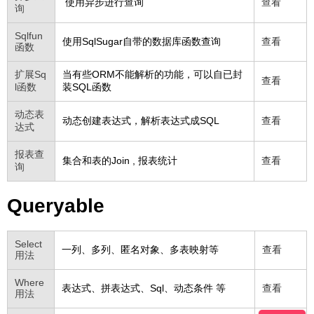
使用异步进行查询
查看
询
Sqlfun
使用SqlSugar自带的数据库函数查询
查看
函数
扩展Sq
当有些ORM不能解析的功能，可以自已封
查看
l函数
装SQL函数
动态表
动态创建表达式，解析表达式成SQL
查看
达式
报表查
集合和表的Join , 报表统计
查看
询
Queryable
Select
一列、多列、匿名对象、多表映射等
查看
用法
Where
表达式、拼表达式、Sql、动态条件 等
查看
用法