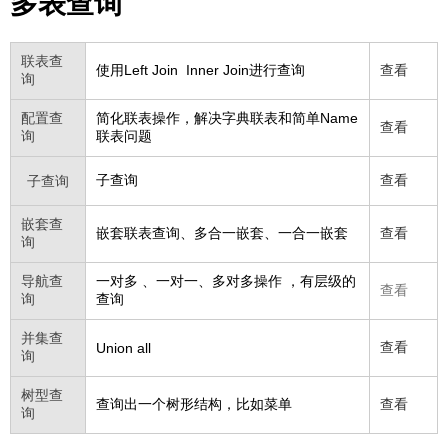
多表查询
联表查
使用Left Join Inner Join进行查询
查看
询
配置查
简化联表操作，解决字典联表和简单Name
查看
询
联表问题
子查询
查看
子查询
嵌套查
嵌套联表查询、多合一嵌套、一合一嵌套
查看
询
导航查
一对多 、一对一、多对多操作 ，有层级的
查看
询
查询
并集查
查看
Union all
询
树型查
查询出一个树形结构，比如菜单
查看
询