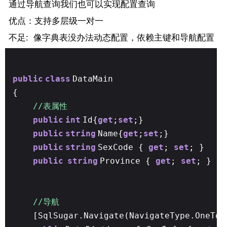
通过导航查询我们也可以实现配置查询
优点：支持多层级一对一
不足: 像字典表没办法动态配置，依赖主键和导航配置
public
class
DataMain
{
//表属性
public
int
Id{
get
;
set
;}
public
string
Name{
get
;
set
;}
public
string
SexCode {
get
;
set
; }
public
string
Province {
get
;
set
; }
//导航
[SqlSugar.Navigate(NavigateType.OneToO