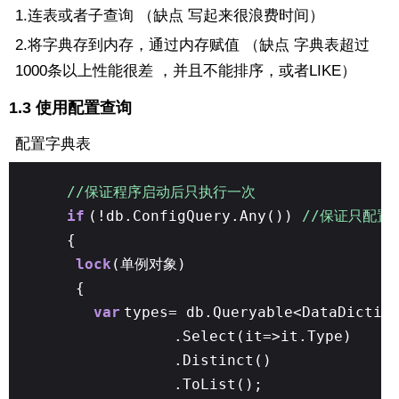
1.连表或者子查询 （缺点 写起来很浪费时间）
2.将字典存到内存，通过内存赋值 （缺点 字典表超过
1000条以上性能很差 ，并且不能排序，或者LIKE）
1.3 使用配置查询
配置字典表
//保证程序启动后只执行一次
if
(!db.ConfigQuery.Any())
//保证只配置
{
lock
(单例对象)
{
var
types= db.Queryable<DataDictio
.Select(it=>it.Type)
.Distinct()
.ToList();