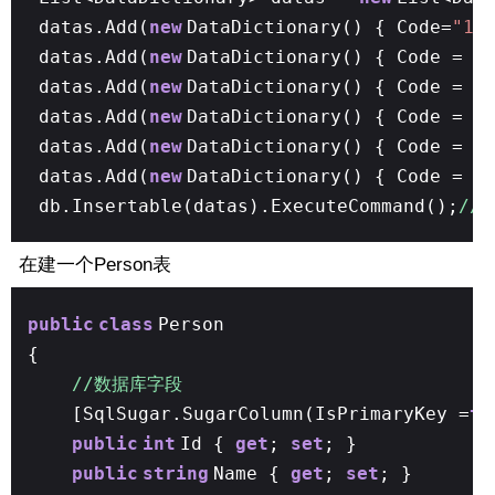
datas.Add(
new
DataDictionary() { Code=
"1"
datas.Add(
new
DataDictionary() { Code =
"
datas.Add(
new
DataDictionary() { Code =
"
datas.Add(
new
DataDictionary() { Code =
"
datas.Add(
new
DataDictionary() { Code =
"
datas.Add(
new
DataDictionary() { Code =
"
db.Insertable(datas).ExecuteCommand();
//
在建一个Person表
public
class
Person
{
//数据库字段
[SqlSugar.SugarColumn(IsPrimaryKey =
tr
public
int
Id {
get
;
set
; }
public
string
Name {
get
;
set
; }