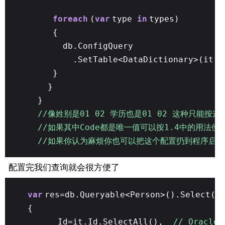
foreach
(
var
type
in
types)
{
db.ConfigQuery
.SetTable<DataDictionary>(it =
}
}
}
//像姓别是01 02 学历也是01 02 这种只能按
//如果其中Code都是唯一值可以按1.4中的用法
//如果你认为麻烦你也可以把这个配置扔到程序启
配置完我们查询就会很方便了
var
res=db.Queryable<Person>().Select(i
{
Id=it.Id.SelectAll(),
// Oracl