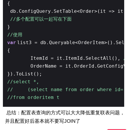
{
db.ConfigQuery.SetTable<Order>(it => it.I
//多个配置可以一起写在下面
}
//使用
var
list3 = db.Queryable<OrderItem>().Sele
{
ItemId = it.ItemId.SelectAll(),
/
OrderName = it.OrderId.GetConfigV
}).ToList();
//select *,
// (select name from order where id= t.
//from orderitem t
总结：配置表查询的方式可以大大降低重复联表问题，
并且配置好后基本就不要写JOIN了