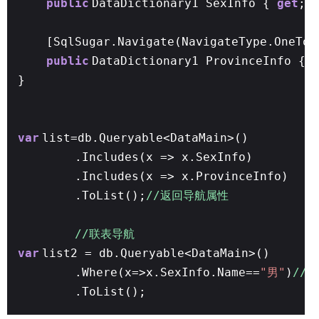
public
DataDictionary1 SexInfo {
get
;
[SqlSugar.Navigate(NavigateType.OneTo
public
DataDictionary1 ProvinceInfo {
}
var
list=db.Queryable<DataMain>()
.Includes(x => x.SexInfo)
.Includes(x => x.ProvinceInfo)
.ToList();
//返回导航属性
//联表导航
var
list2 = db.Queryable<DataMain>()
.Where(x=>x.SexInfo.Name==
"男"
)
//也
.ToList();