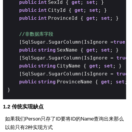
public
int
SexId {
get
;
set
; }
public
int
CityId {
get
;
set
; }
public
int
ProvinceId {
get
;
set
; }
//非数据库字段
[SqlSugar.SugarColumn(IsIgnore =
true
)]
public
string
SexName {
get
;
set
; }
[SqlSugar.SugarColumn(IsIgnore =
true
)
public
string
CityName {
get
;
set
; }
[SqlSugar.SugarColumn(IsIgnore =
true
)
public
string
ProvinceName {
get
;
set
; 
}
1.2 传统实现缺点
如果我们Person只存了ID要将ID的Name查询出来那么
以前只有2种实现方式