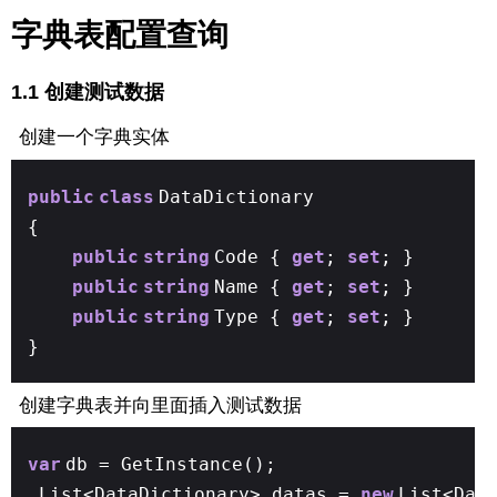
字典表配置查询
1.1 创建测试数据
创建一个字典实体
public
class
DataDictionary
{
public
string
Code {
get
;
set
; }
public
string
Name {
get
;
set
; }
public
string
Type {
get
;
set
; }
}
创建字典表并向里面插入测试数据
var
db = GetInstance();
List<DataDictionary> datas =
new
List<Dat