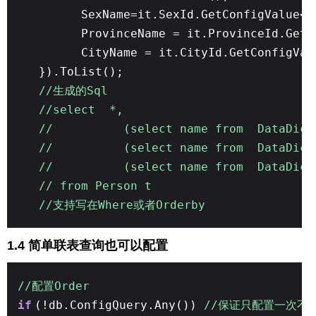
SexName=it.SexId.GetConfigValue<D
ProvinceName = it.ProvinceId.GetC
CityName = it.CityId.GetConfigVal
}).ToList();
//生成的Sql
//select *,
// (select name from DataDictionar
// (select name from DataDictiona
// (select name from DataDictionary
// from Person t
//支持写在Where或者Orderby
1.4 简单联表查询也可以配置
//配置Order
if
(!db.ConfigQuery.Any())
//保证只配置一次不