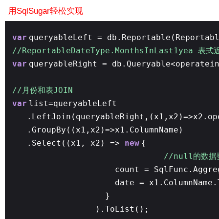
用SqlSugar轻松实现
var
queryableLeft = db.Reportable(Reportab
//ReportableDateType.MonthsInLast1yea
var
queryableRight = db.Queryable<operatei
//月份和表JOIN
var
list=queryableLeft
.LeftJoin(queryableRight,(x1,x2)=>x2.op
.GroupBy((x1,x2)=>x1.ColumnName)
.Select((x1, x2) =>
new
{
//null的数
count = SqlFunc.Aggr
date = x1.ColumnName.
}
).ToList();