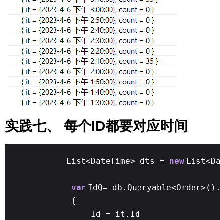
实践七、 每个ID都要对应时间
List<DateTime> dts =
new
List<D
var
IdQ= db.Queryable<Order>()
{
Id = it.Id