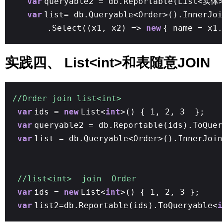
var
queryable2 = db.Reportable(List<实体>
var
list= db.Queryable<Order>().InnerJo
.Select((x1, x2) =>
new
{ name = x1
实践四、 List<int>和表随意JOIN
//Order join list<int>
var
ids =
new
List<
int
>() { 1, 2, 3 };
var
queryable2 = db.Reportable(ids).ToQue
var
list = db.Queryable<Order>().InnerJoi
//list<int> join Order
var
ids =
new
List<
int
>() { 1, 2, 3 };
var
list2=db.Reportable(ids).ToQueryable<