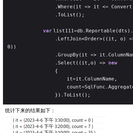
.Where(it => it <= Convert
.ToList();
var
list111=db.Reportable(dts)
.LeftJoin<Order>((it, o) =
0))
.GroupBy(it => it.ColumnNa
.Select((it,o) =>
new
{
it=it.ColumnName,
count=SqlFunc.Aggregat
}).ToList();
统计下来的结果如下：