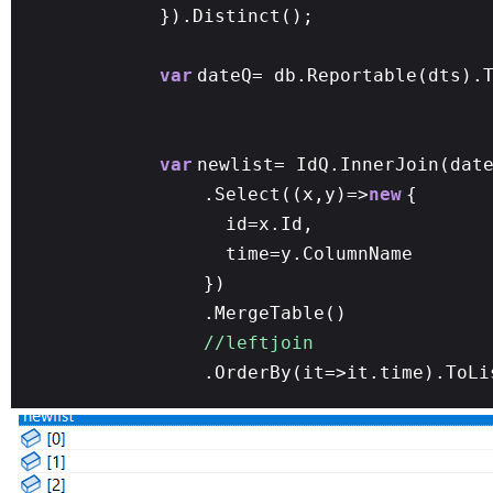
}).Distinct();
var
dateQ= db.Reportable(dts).
var
newlist= IdQ.InnerJoin(dat
.Select((x,y)=>
new
{
id=x.Id,
time=y.ColumnName
})
.MergeTable()
//leftjoin
.OrderBy(it=>it.time).ToLi