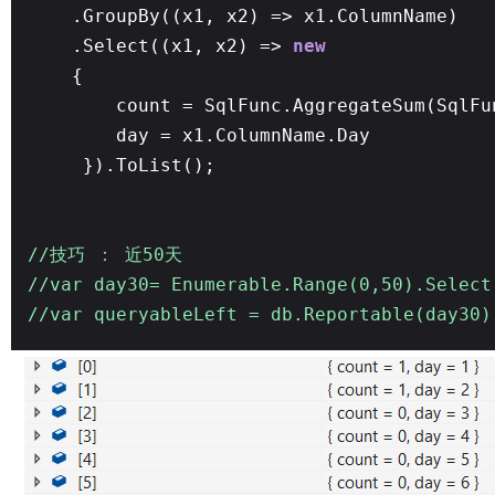
.GroupBy((x1, x2) => x1.ColumnName)
.Select((x1, x2) =>
new
{
count = SqlFunc.AggregateSum(SqlFu
day = x1.ColumnName.Day
}).ToList();
//技巧 ： 近50天
//var day30= Enumerable.Range(0,50).Select
//var queryableLeft = db.Reportable(day30)