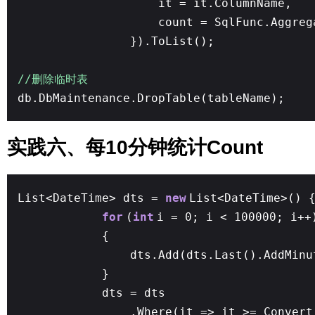
it = it.ColumnName,
count = SqlFunc.Aggreg
}).ToList();
//删除临时表
db.DbMaintenance.DropTable(tableName);
实践六、每10分钟统计Count
List<DateTime> dts =
new
List<DateTime>() 
for
(
int
i = 0; i < 100000; i++
{
dts.Add(dts.Last().AddMinu
}
dts = dts
.Where(it => it >= Convert