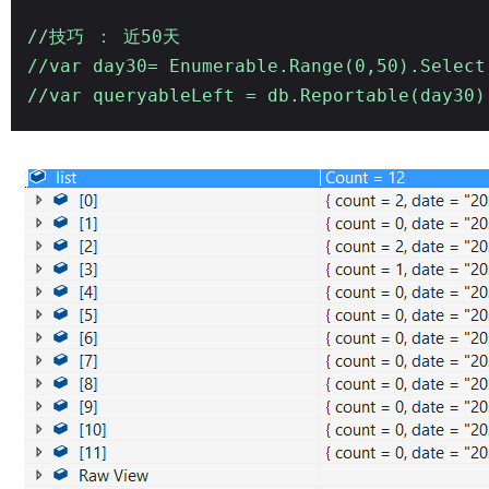
//技巧 ： 近50天
//var day30= Enumerable.Range(0,50).Select
//var queryableLeft = db.Reportable(day30)