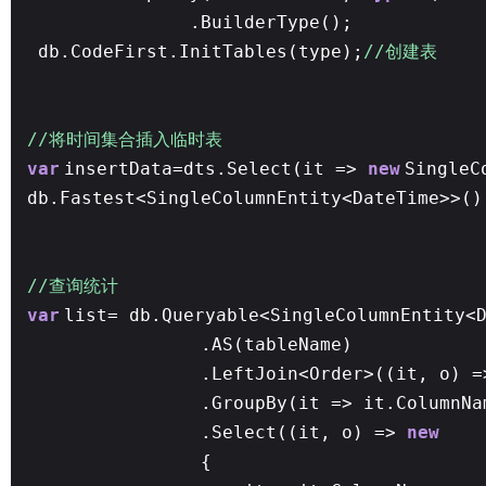
.BuilderType();
db.CodeFirst.InitTables(type);
//创建表
//将时间集合插入临时表
var
insertData=dts.Select(it =>
new
SingleC
db.Fastest<SingleColumnEntity<DateTime>>()
//查询统计
var
list= db.Queryable<SingleColumnEntity<
.AS(tableName)
.LeftJoin<Order>((it, o) =
.GroupBy(it => it.ColumnNa
.Select((it, o) =>
new
{