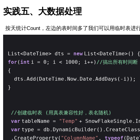
实践五、大数据处理
按天统计Count，左边的表时间多了我们可以用临时表进
List<DateTime> dts =
new
List<DateTime>() 
for
(
int
i = 0; i < 1000; i++)
//搞出所有时间断
{
dts.Add(DateTime.Now.Date.AddDays(-i));
}
//创建临时表 (用真表兼容性好，表名随机)
var
tableName =
"Temp"
+ SnowFlakeSingle.I
var
type = db.DynamicBuilder().CreateClas
.CreateProperty(
"ColumnName"
,
typeof
(Dat