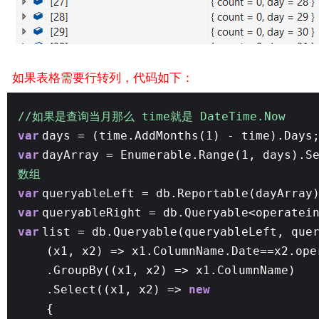
如果表格需要行转列，代码如下：
//如果是查询当月那么 time就是 DateTime.Now
var
days = (time.AddMonths(1) - time).Days
var
dayArray = Enumerable.Range(1, days).S
数组
var
queryableLeft = db.Reportable(dayArray
var
queryableRight = db.Queryable<operatei
var
list = db.Queryable(queryableLeft, que
(x1, x2) => x1.ColumnName.Date==x2.ope
.GroupBy((x1, x2) => x1.ColumnName)
.Select((x1, x2) =>
new
{