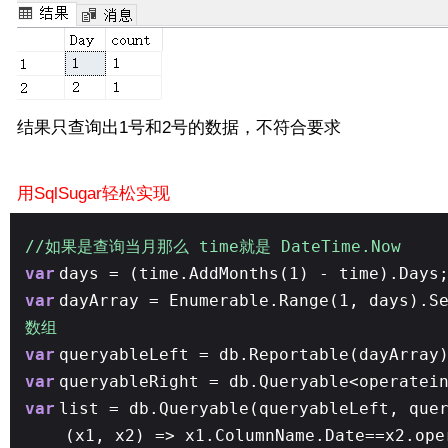
结果只查询出1号和2号的数据，不符合要求
用SqlSugar轻松实现
//如果是查询当月那么 time就是 DateTime.Now
var
days = (time.AddMonths(1) - time).Days
var
dayArray = Enumerable.Range(1, days).S
数组
var
queryableLeft = db.Reportable(dayArray
var
queryableRight = db.Queryable<operatei
var
list = db.Queryable(queryableLeft, que
(x1, x2) => x1.ColumnName.Date==x2.ope