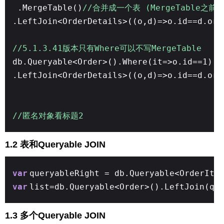
.MergeTable()
//合并成一个表 (MergeTable之前不
.LeftJoin<OrderDetails>((o,d)=>o.id==d.ord
//5.1.3.41版本只有Where可以不写MergeTable
db.Queryable<Order>().Where(it=>o.id==1)
.LeftJoin<OrderDetails>((o,d)=>o.id==d.ord
//匿名对象看标题2
1.2 表和Queryable JOIN
var
queryableRight = db.Queryable<OrderIte
var
list=db.Queryable<Order>().LeftJoin(qu
1.3 多个Queryable JOIN