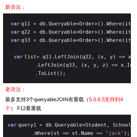
新语法：
var
q11 = db.Queryable<Order>().Where(it 
var
q22 = db.Queryable<Order>().Where(it 
var
q33 = db.Queryable<Order>().Where(it 
var
list= q11.LeftJoin(q22, (x, y) => x.
.LeftJoin(q33, (x, y, z) => x.Id 
.ToList();
老语法：
最多支持3个queryableJOIN有重载（
5.0.6.5支持到4
个
） F12看重载
var
query1 = db.Queryable<Student, School>
.Where(st => st.Name ==
"jack"
);