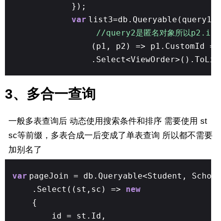
});
var
list3=db.Queryable(query1,
//query2是匿名对象所以p2.i
(p1, p2) => p1.CustomId ==
.Select<ViewOrder>().ToLis
3、多合一查询
一般多表查询后 动态使用搜索条件和排序 需要使用 st
sc等前缀，多表合成一后变成了单表查询 所以都不需要
加别名了
var
pageJoin = db.Queryable<Student, Schoo
.Select((st,sc) =>
new
{
id = st.Id,