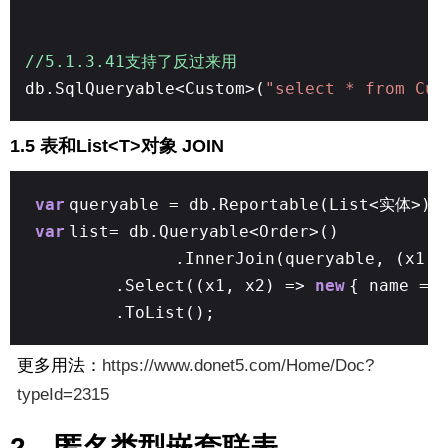
//5.1.3.41支持了反过来用
db.SqlQueryable<Custom>(
"select * from Cus
1.5 表和List<T>对象 JOIN
var
queryable = db.Reportable(List<实体>).T
var
list= db.Queryable<Order>()
.InnerJoin(queryable, (x1, 
.Select((x1, x2) =>
new
{ name = 
.ToList();
更多用法：
https://www.donet5.com/Home/Doc?
typeId=2315
2、匿名类型嵌套联表