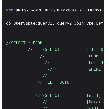
var
query2 = db.Queryable<DataTestInfo>();
db.Queryable(query1, query2,JoinType.Left,
//SELECT * FROM
// (SELECT [st].[ID],[st].[
// FROM [STude
// Left JOIN [Schoo
// WHERE ( [st].[N
//
// LEFT JOIN
// (SELECT [Int1],[Int2],[
// [Datetime1],[Date
// [Guid1],[Guid2],[M