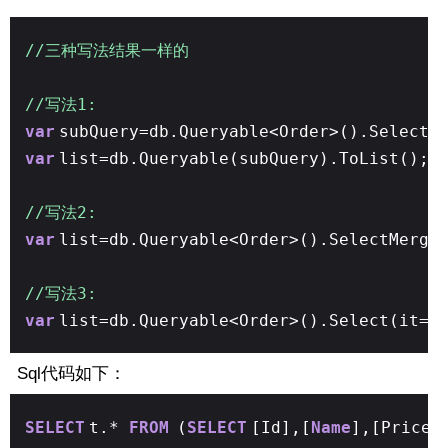
//三种写法结果一样的
//写法1:
var
subQuery=db.Queryable<Order>().Select(
var
list=db.Queryable(subQuery).ToList();
//写法2:
var
list=db.Queryable<Order>().SelectMerge
//写法3:
var
list=db.Queryable<Order>().Select(it=>
Sql代码如下：
SELECT
t.*
FROM
(
SELECT
[Id],[
Name
],[Price]