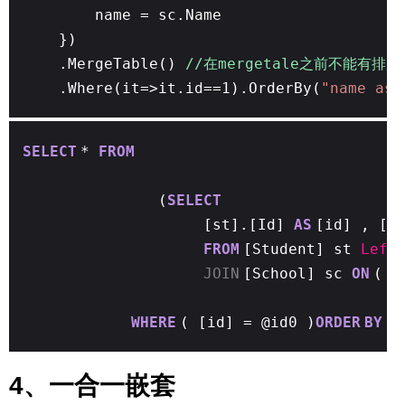
name = sc.Name
})
.MergeTable()
//在mergetale之前不能有排序
.Where(it=>it.id==1).OrderBy(
"name asc
SELECT
*
FROM
(
SELECT
[st].[Id]
AS
[id] , [s
FROM
[Student] st
Left
JOIN
[School] sc
ON
( [
WHERE
( [id] = @id0 )
ORDER
BY
na
4、一合一嵌套