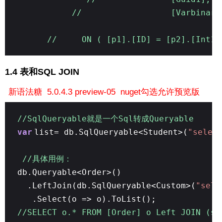
// [Varbinary2],[Float
// ON ( [p1].[ID] = [p2].[Int1]
1.4 表和SQL JOIN
新语法糖 5.0.4.3 preview-05 nuget勾选允许预览版
//SqlQueryable就是一个Sql转成Queryable
var
list= db.SqlQueryable<Student>(
"selec
//具体用例：
db.Queryable<Order>()
.LeftJoin(db.SqlQueryable<Custom>(
"sele
.Select(o => o).ToList();
//SELECT o.* FROM [Order] o Left JOIN (se