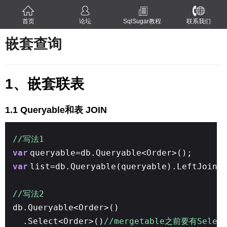
首页
论坛
SqlSugar教程
联系我们
嵌套查询
1、嵌套联表
1.1 Queryable和表 JOIN
//写法1
var
queryable=db.Queryable<Order>();
var
list=db.Queryable(queryable).LeftJoin<
//写法2
db.Queryable<Order>()
.Select<Order>()
//mergetable之前要有Selec