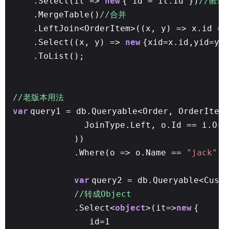
.Select(it =>
new
{ id = it.Id })
//匿名
.MergeTable()
//合并
.LeftJoin<OrderItem>((x, y) => x.id =
.Select((x, y) =>
new
{xid=x.id,yid=y.
.ToList();
//老版本用法
var
query1 = db.Queryable<Order, OrderItem
JoinType.Left, o.Id == i.Ord
))
.Where(o => o.Name ==
"jack"
);
var
query2 = db.Queryable<Cust
//转成Object
.Select<
object
>(it=>
new
{
id=1