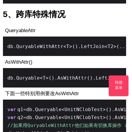
5、跨库特殊情况
QueryableAttr
db.QuryableWithAttr<T>().LeftJoin<T2>(...)
AsWithAttr()
db.Quryable<T>().AsWithAttr().LeftJoin<T2>
快捷
菜单
下面一些特别用例要改AsWithAttr
var
q1=db.Queryable<UnitNClobTest>().AsWit
var
q2=db.Queryable<UnitNClobTest>().AsWit
//如果用QuryableWithAttr他们如果有切换库操作 