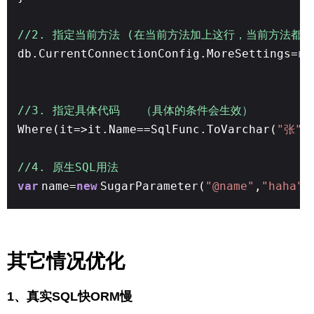
//2. 指定当前方法 (在当前方法加上这行，当前方法都有
db.CurrentConnectionConfig.MoreSettings=
ne
//3. 指定具体代码 （具体的条件会生效）
Where(it=>it.Name==SqlFunc.ToVarchar(
"张"
)
//4. 原生SQL用法
var
name=
new
SugarParameter(
"@name"
,
"haha"
,
其它情况优化
1、真实SQL快ORM慢