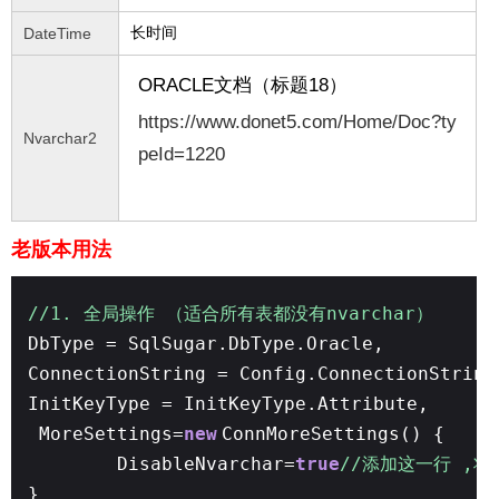
长时间
DateTime
ORACLE文档
（标题18）
https://www.donet5.com/Home/Doc?ty
Nvarchar2
peId=1220
老版本用法
//1. 全局操作 （适合所有表都没有nvarchar）
DbType = SqlSugar.DbType.Oracle,
ConnectionString = Config.ConnectionString
InitKeyType = InitKeyType.Attribute,
MoreSettings=
new
ConnMoreSettings() {
DisableNvarchar=
true
//添加这一行 ,将
}