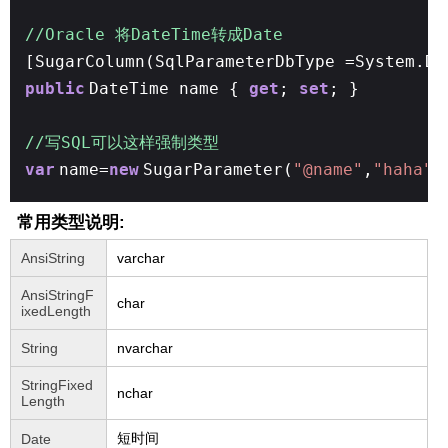
//Oracle 将DateTime转成Date
[SugarColumn(SqlParameterDbType =System.D
public
DateTime name {
get
;
set
; }
//写SQL可以这样强制类型
var
name=
new
SugarParameter(
"@name"
,
"haha"
,
常用类型说明:
AnsiString
varchar
AnsiStringF
char
ixedLength
String
nvarchar
StringFixed
nchar
Length
短时间
Date