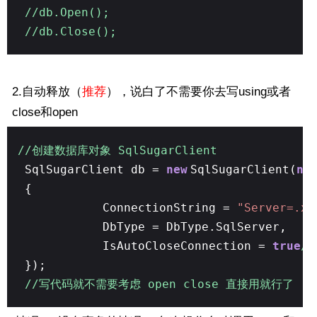
//db.Open();
//db.Close();
2.自动释放（
推荐
），说白了不需要你去写using或者
close和open
//创建数据库对象 SqlSugarClient
SqlSugarClient db =
new
SqlSugarClient(
ne
{
ConnectionString =
"Server=.xx
DbType = DbType.SqlServer,
IsAutoCloseConnection =
true
/
});
//写代码就不需要考虑 open close 直接用就行了