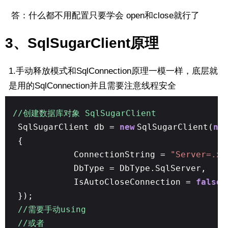
答：什么都不用配置只要学会 open和close就行了
3、SqlSugarClient原理
1.手动释放模式和SqlConnection原理一模一样，底层就
是用的SqlConnection并且需要注意线程安全
//创建数据库对象 SqlSugarClient
SqlSugarClient db =
new
SqlSugarClient(
ne
{
ConnectionString =
"Server=.xx
DbType = DbType.SqlServer,
IsAutoCloseConnection =
false
});
//需要手动using
//或者