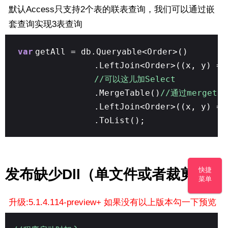
默认Access只支持2个表的联表查询，我们可以通过嵌
套查询实现3表查询
var
getAll = db.Queryable<Order>()
.LeftJoin<Order>((x, y) =>
//可以这儿加Select
.MergeTable()
//通过merget
.LeftJoin<Order>((x, y) =>
.ToList();
快捷
发布缺少Dll（单文件或者裁剪）
菜单
升级:5.1.4.114-preview+ 如果没有以上版本勾一下预览