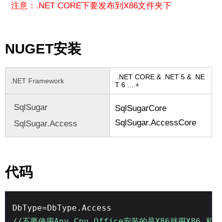
注意：.NET CORE下要发布到X86文件夹下
NUGET安装
.NET CORE & .NET 5 & .NE
.NET Framework
T 6 ....+
SqlSugar
SqlSugarCore
SqlSugar.AccessCore
SqlSugar.Access
代码
DbType=DbType.Access
//不要使用Any Cpu Office安装的是X86就用X86 和o