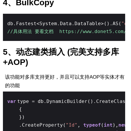
4、BulkCopy
db.Fastest<System.Data.DataTable>().AS(
"or
//具体用法 要看文档 https://www.donet5.com/Hom
5、动态建类插入 (完美支持多库
+AOP)
该功能对多库支持更好，并且可以支持AOP等实体才有
的功能
var
type = db.DynamicBuilder().CreateClass
{
})
.CreateProperty(
"Id"
,
typeof
(
int
),
new