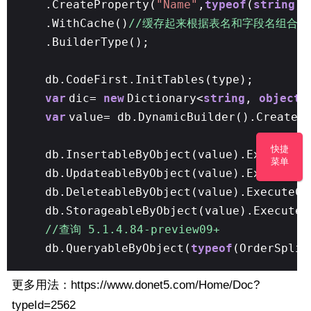
.CreateProperty(
"Name"
,
typeof
(
string
)
.WithCache()
//缓存起来根据表名和字段名组
.BuilderType();
db.CodeFirst.InitTables(type);
var
dic=
new
Dictionary<
string
,
object
>
var
value= db.DynamicBuilder().CreateO
快捷
db.InsertableByObject(value).ExecuteCo
菜单
db.UpdateableByObject(value).ExecuteCo
db.DeleteableByObject(value).ExecuteCo
db.StorageableByObject(value).ExecuteC
//查询 5.1.4.84-preview09+
db.QueryableByObject(
typeof
(OrderSplit
更多用法：
https://www.donet5.com/Home/Doc?
typeId=2562