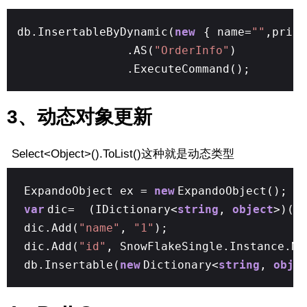
db.InsertableByDynamic(
new
{ name=
""
,price
.AS(
"OrderInfo"
)
.ExecuteCommand();
3、动态对象更新
Select<Object>().ToList()这种就是动态类型
ExpandoObject ex =
new
ExpandoObject();
var
dic= (IDictionary<
string
,
object
>)(e
dic.Add(
"name"
,
"1"
);
dic.Add(
"id"
, SnowFlakeSingle.Instance.Ne
db.Insertable(
new
Dictionary<
string
,
obje