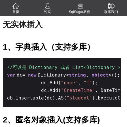
首页
论坛
SqlSugar教程
联系我们
无实体插入
1、字典插入（支持多库）
//可以是 Dictionary 或者 List<Dictionary >
var
dc=
new
Dictionary<
string
,
object
>();
dc.Add(
"name"
,
"1"
);
dc.Add(
"CreateTime"
, DateTime.
db.Insertable(dc).AS(
"student"
).ExecuteCom
2、匿名对象插入(支持多库)