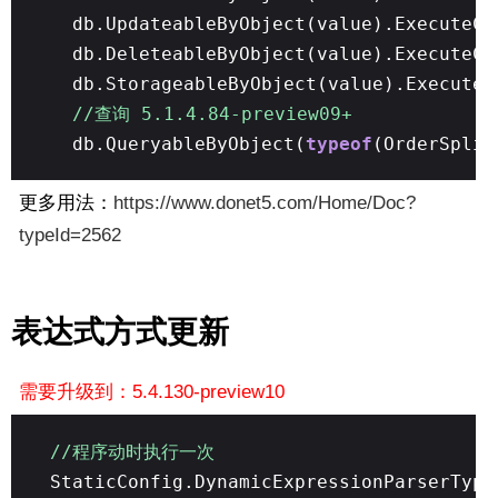
db.UpdateableByObject(value).ExecuteCo
db.DeleteableByObject(value).ExecuteCo
db.StorageableByObject(value).ExecuteC
//查询 5.1.4.84-preview09+
db.QueryableByObject(
typeof
(OrderSplit
更多用法：
https://www.donet5.com/Home/Doc?
typeId=2562
表达式方式更新
需要升级到：5.4.130-preview10
//程序动时执行一次
StaticConfig.DynamicExpressionParserTyp