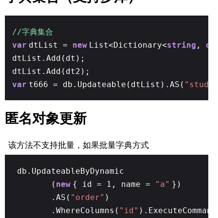
//字典集合
var
dtList =
new
List<Dictionary<
string
,
ob
dtList.Add(dt);
dtList.Add(dt2);
var
t666 = db.Updateable(dtList).AS(
"stude
匿名对象更新
该方法不支持批量，如果批量字典方式
db.UpdateableByDynamic
(
new
{ id = 1, name =
"a"
})
.AS(
"order"
)
.WhereColumns(
"id"
).ExecuteCommand