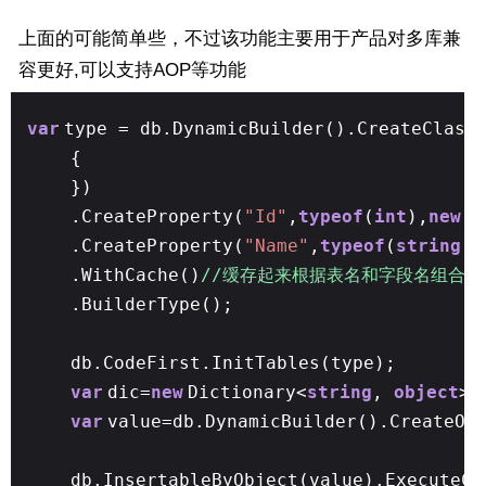
上面的可能简单些，不过该功能主要用于产品对多库兼
容更好,可以支持AOP等功能
var
type = db.DynamicBuilder().CreateClass
{
})
.CreateProperty(
"Id"
,
typeof
(
int
),
new
S
.CreateProperty(
"Name"
,
typeof
(
string
)
.WithCache()
//缓存起来根据表名和字段名组合
.BuilderType();
db.CodeFirst.InitTables(type);
var
dic=
new
Dictionary<
string
,
object
>(
var
value=db.DynamicBuilder().CreateOb
db.InsertableByObject(value).ExecuteCo