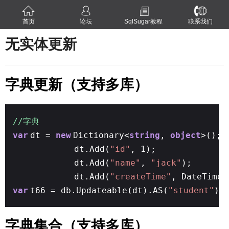
首页
论坛
SqlSugar教程
联系我们
无实体更新
字典更新（支持多库）
//字典
var
dt =
new
Dictionary<
string
,
object
>();
dt.Add(
"id"
, 1);
dt.Add(
"name"
,
"jack"
);
dt.Add(
"createTime"
, DateTime.
var
t66 = db.Updateable(dt).AS(
"student"
).
字典集合（支持多库）