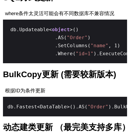
where条件太灵活可能会有不同数据库不兼容情况
db.Updateable<
object
>()
.AS(
"Order"
)
.SetColumns(
"name"
, 1)
.Where(
"id=1"
).ExecuteComm
BulkCopy更新 (需要较新版本)
根据ID为条件更新
db.Fastest<DataTable>().AS(
"Order"
).BulkU
动态建类更新 （最完美支持多库）