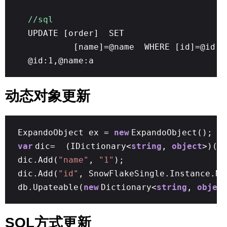
//sql
UPDATE [order] SET
[name]=@name WHERE [id]=@id
@id:1,@name:a
动态对象更新
ExpandoObject ex =
new
ExpandoObject();
var
dic= (IDictionary<
string
,
object
>)(e
dic.Add(
"name"
,
"1"
);
dic.Add(
"id"
, SnowFlakeSingle.Instance.Ne
db.Upateable(
new
Dictionary<
string
,
objec
SQL方式更新