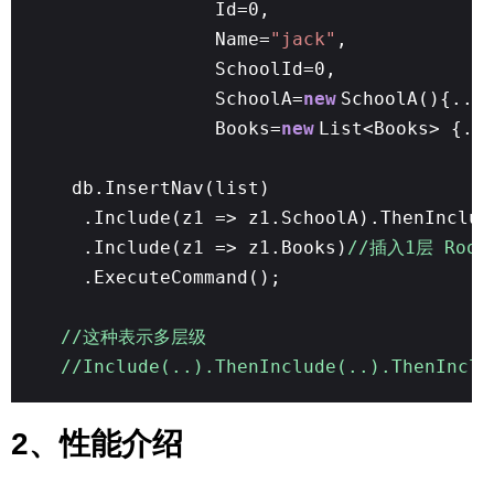
Id=0,
Name=
"jack"
,
SchoolId=0,
SchoolA=
new
SchoolA(){...
Books=
new
List<Books> {..
db.InsertNav(list)
.Include(z1 => z1.SchoolA).ThenInclu
.Include(z1 => z1.Books)
//插入1层 Root-
.ExecuteCommand();
//这种表示多层级
//Include(..).ThenInclude(..).ThenInclu
2、性能介绍