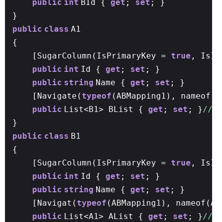
public
int
BId {
get
;
set
; }
}
public
class
A1
{
[SugarColumn(IsPrimaryKey =
true
, IsI
public
int
Id {
get
;
set
; }
public
string
Name {
get
;
set
; }
[Navigate(
typeof
(ABMapping1), nameof(A
public
List<B1> BList {
get
;
set
; }
//
}
public
class
B1
{
[SugarColumn(IsPrimaryKey =
true
, IsI
public
int
Id {
get
;
set
; }
public
string
Name {
get
;
set
; }
[Navigat(
typeof
(ABMapping1), nameof(AB
public
List<A1> AList {
get
;
set
; }
//