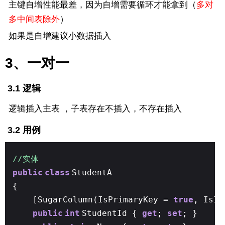
主键自增性能最差，因为自增需要循环才能拿到（
多对
多中间表除外
）
如果是自增建议小数据插入
3、一对一
3.1 逻辑
逻辑插入主表 ，子表存在不插入，不存在插入
3.2 用例
//实体
public
class
StudentA
{
[SugarColumn(IsPrimaryKey =
true
, IsI
public
int
StudentId {
get
;
set
; }