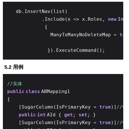
db.InsertNav(list)
.Include(x => x.Roles,
new
Ins
{
ManyToManyNoDeleteMap =
tru
}).ExecuteCommand();
5.2 用例
//实体
public
class
ABMapping1
{
[SugarColumn(IsPrimaryKey =
true
)]
//
public
int
AId {
get
;
set
; }
[SugarColumn(IsPrimaryKey =
true
)]
//