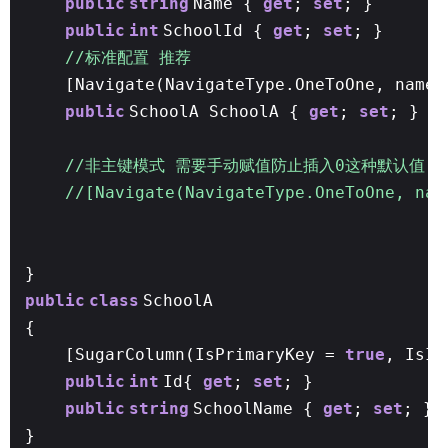
public
string
Name {
get
;
set
; }
public
int
SchoolId {
get
;
set
; }
//标准配置 推荐
[Navigate(NavigateType.OneToOne, nameo
public
SchoolA SchoolA {
get
;
set
; }
/
//非主键模式 需要手动赋值防止插入0这种默认值
//[Navigate(NavigateType.OneToOne, na
}
public
class
SchoolA
{
[SugarColumn(IsPrimaryKey =
true
, IsI
public
int
Id{
get
;
set
; }
public
string
SchoolName {
get
;
set
; }
}