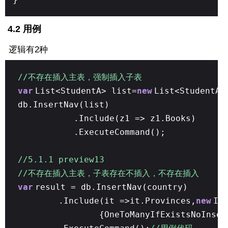
4.2 用例
逻辑有2种
//不存在插入主表，强制插入子表
var
List<StudentA> list=
new
List<StudentA>
db.InsertNav(list)
.Include(z1 => z1.Books)
.ExecuteCommand();
//5.1.1 preview13
//不存在插入主表，子表存在不插入，不存在插入
var
result = db.InsertNav(country)
.Include(it =>it.Provinces,
new
In
{OneToManyIfExistsNoInser