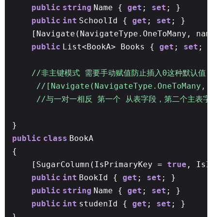
public
string
Name {
get
;
set
; }
public
int
SchoolId {
get
;
set
; }
[Navigate(NavigateType.OneToMany, name
public
List<BookA> Books {
get
;
set
; }
//非主键模式 需要手动赋值防止插入0这种默认值
//[Navigate(NavigateType.OneToMany, 
//与一对一相反 第一个 从表字段，第二个主表字
}
public
class
BookA
{
[SugarColumn(IsPrimaryKey =
true
, IsI
public
int
BookId {
get
;
set
; }
public
string
Name {
get
;
set
; }
public
int
studenId {
get
;
set
; }
}