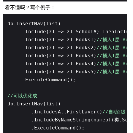
看不懂吗？写个例子：
db.InsertNav(list)
.Include(z1 => z1.SchoolA).ThenInclu
.Include(z1 => z1.Books1)
//插入1层 Root
.Include(z1 => z1.Books2)
//插入1层 Root
.Include(z1 => z1.Books3)
//插入1层 Root
.Include(z1 => z1.Books4)
//插入1层 Root
.Include(z1 => z1.Books5)
//插入1层 Root
.ExecuteCommand();
//可以优化成
db.InsertNav(list)
.IncludesAllFirstLayer()
//自动2级
.IncludeByNameString(nameof(类.Sch
.ExecuteCommand();