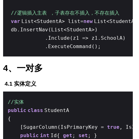
//逻辑插入主表 ，子表存在不插入，不存在插入
var
List<StudentA> list=
new
List<StudentA>
db.InsertNav(List<StudentA>)
.Include(z1 => z1.SchoolA)
.ExecuteCommand();
4、一对多
4.1 实体定义
//实体
public
class
StudentA
{
[SugarColumn(IsPrimaryKey =
true
, IsI
public
int
Id{
get
;
set
; }