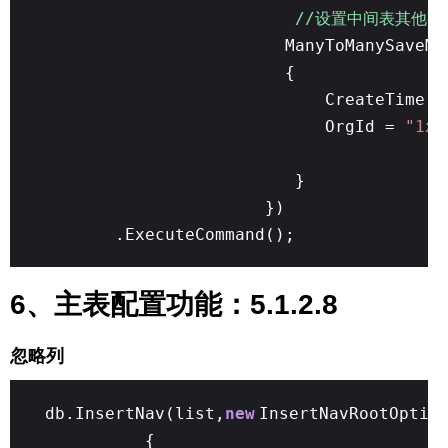
//设置中间表其他字段 
ManyToManySaveM
{
CreateTime 
OrgId =
"1x"
}
})
.ExecuteCommand();
6、主表配置功能：5.1.2.8
忽略列
db.InsertNav(list,
new
InsertNavRootOptio
{