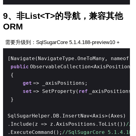
9、非List<T>的导航，兼容其他
ORM
需要升级到：SqlSugarCore 5.1.4.188-preview10 +
[Navigate(NavigateType.OneToMany, nameof(A
public
ObservableCollection<AxisPosition>
{
get
=> _axisPositions;
set
=> SetProperty(
ref
_axisPositions,
}
SqlSugarHelper.DB.InsertNav<Axis>(Axes)
.Include(z => z.AxisPositions.ToList())
//
.ExecuteCommand();
//SqlSugarCore 5.1.4.188