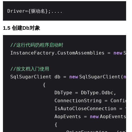
Driver={驱动名};....
1.5 创建Db对象
//这行代码扔程序启动时
InstanceFactory.CustomAssemblies =
new
Sy
//按文档入门使用
SqlSugarClient db =
new
SqlSugarClient(
ne
{
DbType = DbType.Odbc,
ConnectionString = Config
IsAutoCloseConnection =
tr
AopEvents =
new
AopEvents
{