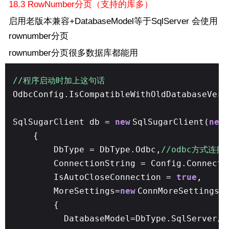
18.3 RowNumber分页（支持的库多）
启用老版本兼容+DatabaseModel等于SqlServer 会使用
rownumber分页
rownumber分页很多数据库都能用
//程序启动时加上这句话
OdbcConfig.IsCompatibleWithOldDatabaseVer
SqlSugarClient db =
new
SqlSugarClient(
new
{
DbType = DbType.Odbc,
//odbc方式连接
ConnectionString = Config.Connect
IsAutoCloseConnection =
true
,
MoreSettings=
new
ConnMoreSettings
{
DatabaseModel=DbType.SqlServer
/