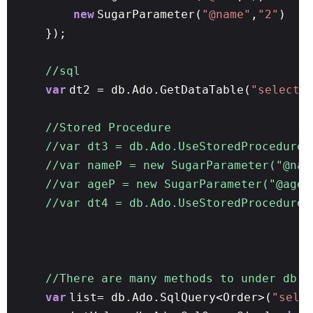
new
SugarParameter(
"@name"
,
"2"
)
});
//sql
var
dt2 = db.Ado.GetDataTable(
"select 
//Stored Procedure
//var dt3 = db.Ado.UseStoredProcedure
//var nameP = new SugarParameter("@na
//var ageP = new SugarParameter("@age"
//var dt4 = db.Ado.UseStoredProcedure(
//There are many methods to under db.a
var
list= db.Ado.SqlQuery<Order>(
"sele