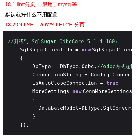
18.1 limt分页 一般用于mysql等
默认就好什么不用配置
18.2 OFFSET ROWS FETCH 分页
//升级到 SqlSugar.OdbcCore 5.1.4.160+
SqlSugarClient db =
new
SqlSugarClient
{
DbType = DbType.Odbc,
//odbc方式连接
ConnectionString = Config.Connect
IsAutoCloseConnection =
true
,
MoreSettings=
new
ConnMoreSettings
{
DatabaseModel=DbType.SqlServer
/
}
});