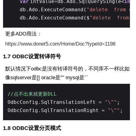
var
intValue=db.Ado.SqlQuerySingle<
int
db.Ado.ExecuteCommand(
"delete from or
db.Ado.ExecuteCommand($
"delete from o
更多ADO用法：
https://www.donet5.com/Home/Doc?typeId=1198
1.7 ODBC设置转译符号
默认情况下odbc是没有转译符号的，不同库不一样比如
像sqlserver是[] oracle是"" mysql是``
//点不出来就更新DLL
OdbcConfig.SqlTranslationLeft =
"\""
;
OdbcConfig.SqlTranslationRight =
"\""
;
1.8 ODBC设置分页模式