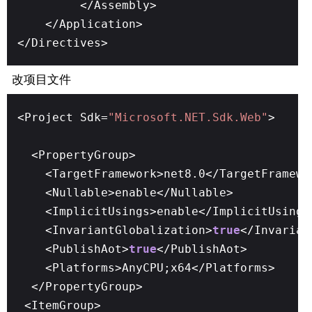
</Assembly>
</Application>
</Directives>
改项目文件
<Project Sdk=
"Microsoft.NET.Sdk.Web"
>
<PropertyGroup>
<TargetFramework>net8.0</TargetFramewo
<Nullable>enable</Nullable>
<ImplicitUsings>enable</ImplicitUsings
<InvariantGlobalization>
true
</Invarian
<PublishAot>
true
</PublishAot>
<Platforms>AnyCPU;x64</Platforms>
</PropertyGroup>
<ItemGroup>