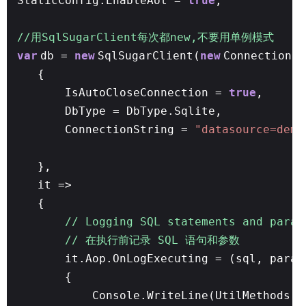
StaticConfig.EnableAot =
true
;
//用SqlSugarClient每次都new,不要用单例模式
var
db =
new
SqlSugarClient(
new
ConnectionCo
{
IsAutoCloseConnection =
true
,
DbType = DbType.Sqlite,
ConnectionString =
"datasource=demo
},
it =>
{
// Logging SQL statements and param
// 在执行前记录 SQL 语句和参数
it.Aop.OnLogExecuting = (sql, para)
{
Console.WriteLine(UtilMethods.G