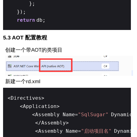
};
});
return
db;
5.3 AOT 配置教程
创建一个带AOT的类项目
新建一个rd.xml
<Directives>
<Application>
<Assembly Name=
"SqlSugar"
Dynamic=
</Assembly>
<Assembly Name=
"启动项目名"
Dynamic