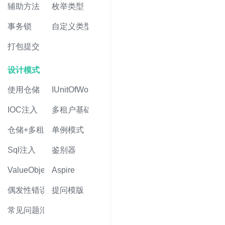
辅助方法
枚举类型
事务锁
自定义类型
打包提交
设计模式
使用仓储
IUnitOfWork
IOC注入
多租户基础
仓储+多租户
单例模式
Sql注入
鉴别器
ValueObject值对象
Aspire
偶发性错误
提问模版
常见问题汇总