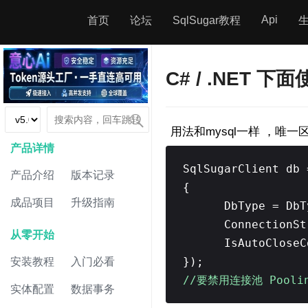
Api
首页
论坛
SqlSugar教程
C# / .NET 下面
用法和mysql一样 ，唯
产品详情
SqlSugarClient db
产品介绍
版本记录
{
成品项目
升级指南
DbType = DbT
ConnectionSt
从零开始
IsAutoClose
});
安装教程
入门必看
//要禁用连接池 Poolin
实体配置
数据事务