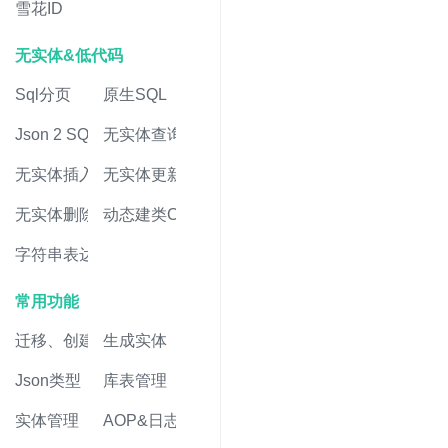
雪花ID
无实体&低代码
Sql分页
原生SQL
Json 2 SQL
无实体查询
无实体插入
无实体更新
无实体删除
动态建类CRUD
字符串表达式
常用功能
迁移、创建表
生成实体
Json类型
库表管理
实体管理
AOP&日志