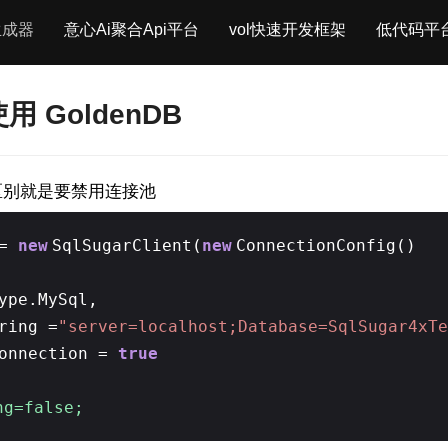
生成器
意心Ai聚合Api平台
vol快速开发框架
低代码平
使用 GoldenDB
一区别就是要禁用连接池
 =
new
SqlSugarClient(
new
ConnectionConfig()
ype.MySql,
ring =
"server=localhost;Database=SqlSugar4xT
Connection =
true
g=false;