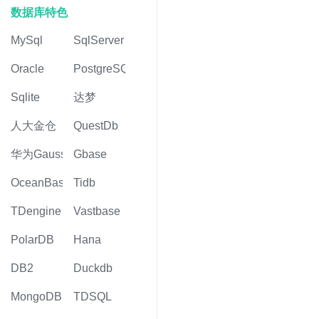
数据库特色
MySql
SqlServer
Oracle
PostgreSQL
Sqlite
达梦
人大金仓
QuestDb
华为Gauss
Gbase
OceanBase
Tidb
TDengine
Vastbase
PolarDB
Hana
DB2
Duckdb
MongoDB
TDSQL