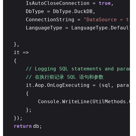
IsAutoCloseConnection =
true
,
DbType = DbType.DuckDB,
ConnectionString =
"DataSource = tra
LanguageType = LanguageType.Default
/
},
it =>
{
// Logging SQL statements and parame
// 在执行前记录 SQL 语句和参数
it.Aop.OnLogExecuting = (sql, para) 
{
Console.WriteLine(UtilMethods.Ge
};
});
return
db;