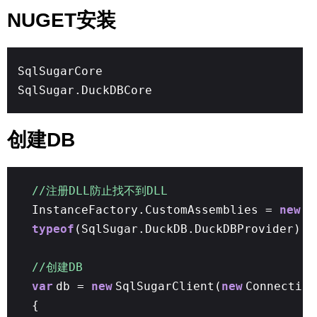
NUGET安装
SqlSugarCore
SqlSugar.DuckDBCore
创建DB
//注册DLL防止找不到DLL
InstanceFactory.CustomAssemblies =
new
S
typeof
(SqlSugar.DuckDB.DuckDBProvider).A
//创建DB
var
db =
new
SqlSugarClient(
new
Connection
{