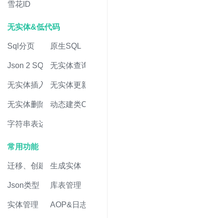
雪花ID
无实体&低代码
Sql分页
原生SQL
Json 2 SQL
无实体查询
无实体插入
无实体更新
无实体删除
动态建类CRUD
字符串表达式
常用功能
迁移、创建表
生成实体
Json类型
库表管理
实体管理
AOP&日志