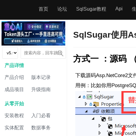
Api
首页
论坛
SqlSugar教程
SqlSugar使用As
方式一 ：源码 
产品详情
下载源码Asp.NetCore2
产品介绍
版本记录
用例：比如你用PostgreSQ
成品项目
升级指南
从零开始
安装教程
入门必看
实体配置
数据事务