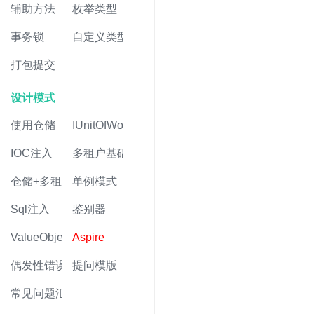
辅助方法
枚举类型
事务锁
自定义类型
打包提交
设计模式
使用仓储
IUnitOfWork
IOC注入
多租户基础
仓储+多租户
单例模式
Sql注入
鉴别器
ValueObject值对象
Aspire
偶发性错误
提问模版
常见问题汇总