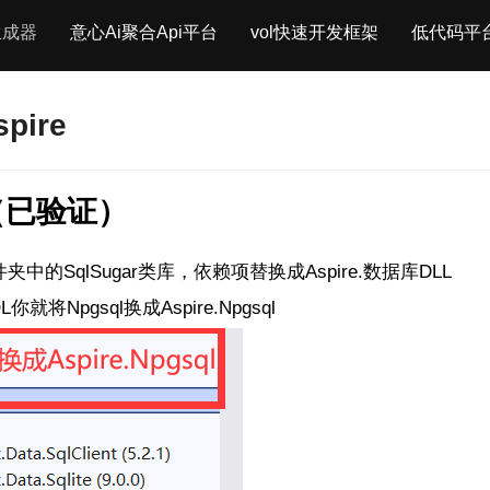
生成器
意心Ai聚合Api平台
vol快速开发框架
低代码平
pire
（已验证）
文件夹中的SqlSugar类库，依赖项替换成Aspire.数据库DLL
L你就将Npgsql换成
Aspire.
Npgsql