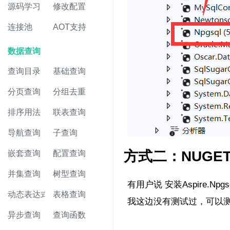
源码学习
修改配置
连接池
AOT支持
数据查询
查询目录
基础查询
分页查询
分组去重
排序用法
联表查询
导航查询
子查询
方式二：NUGE
嵌套查询
配置查询
并集查询
树型查询
有用户说 安装Aspire.Npgs
动态表达式
表格查询
我这边没有测试过，可以
异步查询
查询函数