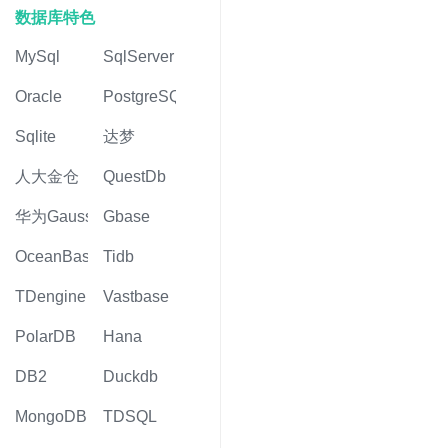
数据库特色
MySql
SqlServer
Oracle
PostgreSQL
Sqlite
达梦
人大金仓
QuestDb
华为Gauss
Gbase
OceanBase
Tidb
TDengine
Vastbase
PolarDB
Hana
DB2
Duckdb
MongoDB
TDSQL