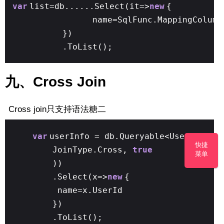
var
list=db......Select(it=>
new
{
name=SqlFunc.MappingColumn
})
.ToList();
九、Cross Join
Cross join只支持语法糖二
var
userInfo = db.Queryable<UserInfo00
快捷
JoinType.Cross,
true
菜单
))
.Select(x=>
new
{
name=x.UserId
})
.ToList();