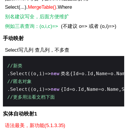
Select(...).
MergeTable()
.Where
别名建议写全，后面方便维扩
例如三表查询：(o,i,c)=>
(不建议 o=> 或者 (o,i)=>)
手动映射
Select写几列 查几列，不多查
//新类
.Select((o,i)=>
new
类名{Id=o.Id,Name=o.Name,
//匿名对象
.Select((o,i)=>
new
{Id=o.Id,Name=o.Name,Sc
//更多用法看文档下面
实体自动映射1
语法最美，新功能
(5.1.3.35)