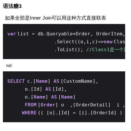
语法糖3
如果全部是Inner Join可以用这种方式直接联表
var
list = db.Queryable<Order, OrderItem, 
.Select((o,i,c)=>
new
Class
.ToList();
//Class1是一个
sql:
SELECT
c.[
Name
]
AS
[CustomName],
o.[Id]
AS
[Id],
o.[
Name
]
AS
[
Name
]
FROM
[
Order
] o ,[OrderDetail] i ,
WHERE
(( [o].[Id] = [i].[OrderId] )
A