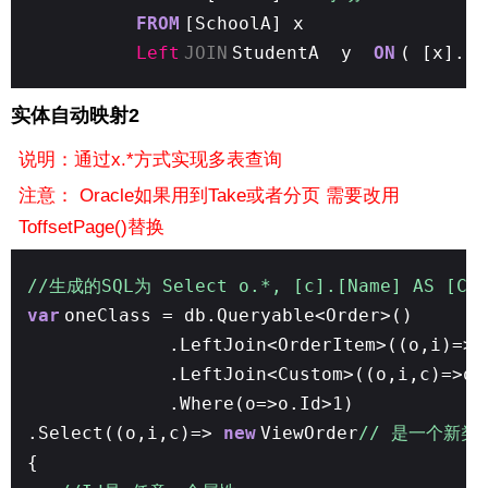
FROM
[SchoolA] x
Left
JOIN
StudentA y
ON
( [x].[S
实体自动映射2
说明：通过x.*方式实现多表查询
注意： Oracle如果用到Take或者分页 需要改用
ToffsetPage()替换
//生成的SQL为 Select o.*, [c].[Name] AS [Cus
var
oneClass = db.Queryable<Order>()
.LeftJoin<OrderItem>((o,i)=>o
.LeftJoin<Custom>((o,i,c)=>o.
.Where(o=>o.Id>1)
.Select((o,i,c)=>
new
ViewOrder
// 是一个新类
{