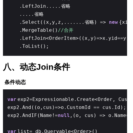
.LeftJoin.....省略
.....省略
.Select((x,y,z,.......省略) =>
new
{xid
.MergeTable()
//合并
.LeftJoin<OrderItem>((x,y)=>x.yid==y.I
.ToList();
八、动态Join条件
条件动态
var
exp2=Expressionable.Create<Order, Cust
exp2.And((o,cus)=>o.CustomId == cus.Id);
exp2.AndIF(Name!=
null
,(o, cus) => o.Name==
var
list= db.Queryable<Order>()