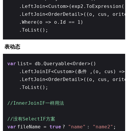
.LeftJoin<Custom>(exp2.ToExpression())
.LeftJoin<OrderDetail>((o, cus, oritem
.Where(o => o.Id == 1)
.ToList();
表动态
var
list= db.Queryable<Order>()
.LeftJoinIF<Custom>(条件 ,(o, cus) => o
.LeftJoin<OrderDetail>((o, cus, oritem
.ToList();
//InnerJoinIF一样用法
//没有SelectIF方案
var
fileName =
true
?
"name"
:
"name2"
;