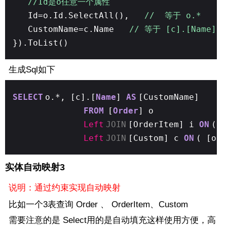
//Id是o任意一个属性
Id=o.Id.SelectAll(),
// 等于 o.* （
CustomName=c.Name
// 等于 [c].[Name] A
}).ToList()
生成Sql如下
SELECT
o.*, [c].[
Name
]
AS
[CustomName]
FROM
[
Order
] o
Left
JOIN
[OrderItem] i
ON
( 
Left
JOIN
[Custom] c
ON
( [o]
实体自动映射3
说明：通过约束实现自动映射
比如一个3表查询 Order 、 OrderItem、Custom
需要注意的是 Select用的是自动填充这样使用方便，高