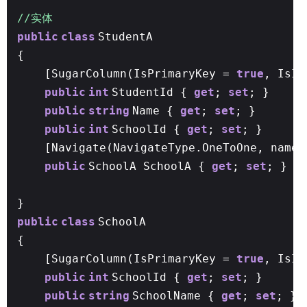
//实体
public
class
StudentA
{
[SugarColumn(IsPrimaryKey =
true
, IsI
public
int
StudentId {
get
;
set
; }
public
string
Name {
get
;
set
; }
public
int
SchoolId {
get
;
set
; }
[Navigate(NavigateType.OneToOne, nameo
public
SchoolA SchoolA {
get
;
set
; }
/
}
public
class
SchoolA
{
[SugarColumn(IsPrimaryKey =
true
, IsI
public
int
SchoolId {
get
;
set
; }
public
string
SchoolName {
get
;
set
; }