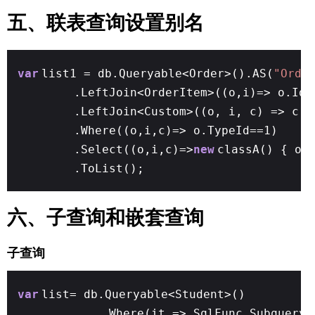
五、联表查询设置别名
var
list1 = db.Queryable<Order>().AS(
"Orde
.LeftJoin<OrderItem>((o,i)=> o.Id 
.LeftJoin<Custom>((o, i, c) => c.I
.Where((o,i,c)=> o.TypeId==1)
.Select((o,i,c)=>
new
classA() { oi
.ToList();
六、子查询和嵌套查询
子查询
var
list= db.Queryable<Student>()
.Where(it => SqlFunc.Subquerya