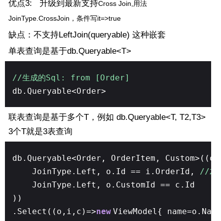
优点3: 升级到最新支持
Cross Join,用法
JoinType.
CrossJoin，条件写it=>true
缺点：不支持LeftJoin(queryable) 这种嵌套
单表查询是基于db.Queryable<T>
//生成的Sql: from [Order]
db.Queryable<Order>
联表查询是基于多个T，例如 db.Queryable<T, T2,T3>
3个T就是3表查询
db.Queryable<Order, OrderItem, Custom>((o
JoinType.Left, o.Id == i.OrderId,
//
JoinType.Left, o.CustomId == c.Id
))
.Select((o,i,c)=>
new
ViewModel{ name=o.Nam