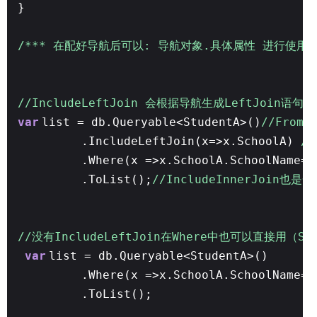
}
/*** 在配好导航后可以: 导航对象.具体属性 进行使用 *
//IncludeLeftJoin 会根据导航生成LeftJoin语句 (I
var
list = db.Queryable<StudentA>()
//From 
.IncludeLeftJoin(x=>x.SchoolA)
//
.Where(x =>x.SchoolA.SchoolName==
.ToList();
//IncludeInnerJoin也是一
//没有IncludeLeftJoin在Where中也可以直接用（
var
list = db.Queryable<StudentA>()
.Where(x =>x.SchoolA.SchoolName==
.ToList();