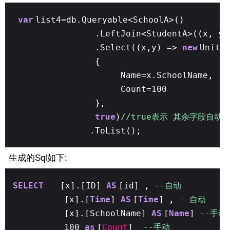
var
list4=db.Queryable<SchoolA>()
.LeftJoin<StudentA>((x, y)
.Select((x,y) =>
new
UnitV
{
Name=x.SchoolName,
Count=100
},
true
)
//true表示 其余字段自
.ToList();
生成的Sql如下:
SELECT
[x].[ID]
AS
[id] ,
--自动
[x].[
Time
]
AS
[
Time
] ,
--自动
[x].[SchoolName]
AS
[
Name
]
--手
100
as
[
Count
]
--手动