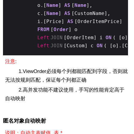
o.[
Name
]
AS
[
Name
],
c.[
Name
]
AS
[CustomName],
i.[Price]
AS
[OrderItemPrice]
FROM
[
Order
] o
Left
JOIN
[OrderItem] i
ON
( [o].
Left
JOIN
[Custom] c
ON
( [o].[Cus
注意:
1.ViewOrder必须每个列都能匹配到字段，否则就
无法按规则匹配，保证每个列都正确
2.高并发功能不建议使用，手写的性能肯定高于
自动映射
匿名对象自动映射
说明：自动主表赋值 表.*