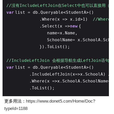
//没有IncludeLeftJoin在Select中也可以直接
var
list = db.Queryable<StudentA>()
.Where(x => x.id>1)
//Wher
.Select(x =>
new
{
name=x.Name,
SchoolName= x.SchoolA.Scho
}).ToList();
//IncludeLeftJoin 会根据导航生成LeftJoin语句 (I
var
list = db.Queryable<StudentA>()
.IncludeLeftJoin(x=>x.SchoolA)
//
.Where(x =>x.SchoolA.SchoolName==
.ToList();
更多用法：
https://www.donet5.com/Home/Doc?
typeId=1188