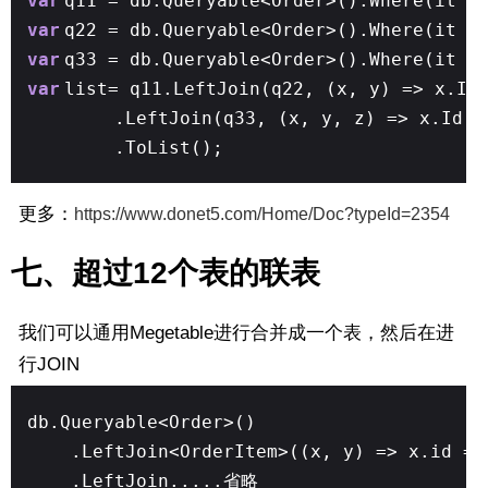
var
q11 = db.Queryable<Order>().Where(it =
var
q22 = db.Queryable<Order>().Where(it =
var
q33 = db.Queryable<Order>().Where(it 
var
list= q11.LeftJoin(q22, (x, y) => x.Id
.LeftJoin(q33, (x, y, z) => x.Id =
.ToList();
更多：
https://www.donet5.com/Home/Doc?typeId=2354
七、超过12个表的联表
我们可以通用Megetable进行合并成一个表，然后在进
行JOIN
db.Queryable<Order>()
.LeftJoin<OrderItem>((x, y) => x.id =
.LeftJoin.....省略