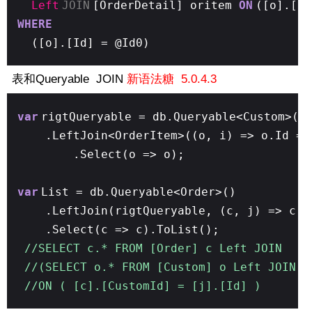
Left
JOIN
[OrderDetail] oritem
ON
([o].[Id
WHERE
([o].[Id] = @Id0)
表和Queryable JOIN
新语法糖
5.0.4.3
var
rigtQueryable = db.Queryable<Custom>()
.LeftJoin<OrderItem>((o, i) => o.Id ==
.Select(o => o);
var
List = db.Queryable<Order>()
.LeftJoin(rigtQueryable, (c, j) => c.C
.Select(c => c).ToList();
//SELECT c.* FROM [Order] c Left JOIN
//(SELECT o.* FROM [Custom] o Left JOIN 
//ON ( [c].[CustomId] = [j].[Id] )