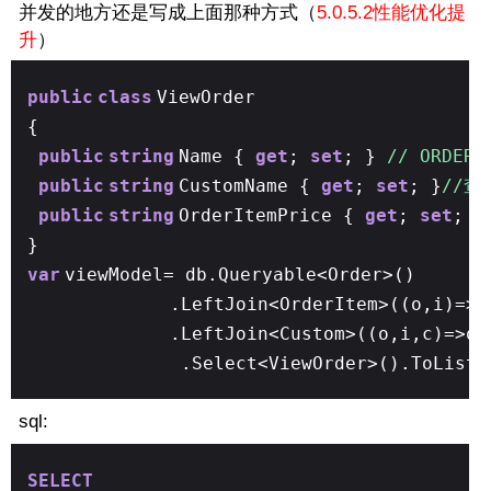
并发的地方还是写成上面那种方式（
5.0.5.2性能优化提
升
）
public
class
ViewOrder
{
public
string
Name {
get
;
set
; }
// ORDE
public
string
CustomName {
get
;
set
; }
//查
public
string
OrderItemPrice {
get
;
set
; }
}
var
viewModel= db.Queryable<Order>()
.LeftJoin<OrderItem>((o,i)=>o
.LeftJoin<Custom>((o,i,c)=>o.
.Select<ViewOrder>().ToList(
sql:
SELECT