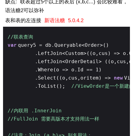
缺点: 联表超过5个以上的表后 (x,b,c...) 会比较难看，
语法糖2可以弥补
表和表的左连接
新语法糖 5.0.4.2
//联表查询
var
query5 = db.Queryable<Order>()
.LeftJoin<Custom>((o,cus) => o.Cu
.LeftJoin<OrderDetail> ((o,cus,or
.Where(o => o.Id == 1)
.Select((o,cus,oritem) =>
new
Vie
.ToList();
//ViewOrder是一个新建
//内联用 .InnerJoin
//FullJoin 需要高版本才支持用法一样
//注意：Join (a,b)=> 别名用法：