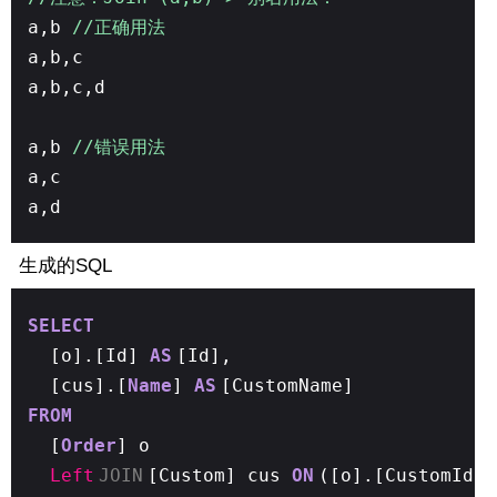
a,b
//正确用法
a,b,c
a,b,c,d
a,b
//错误用法
a,c
a,d
生成的SQL
SELECT
[o].[Id]
AS
[Id],
[cus].[
Name
]
AS
[CustomName]
FROM
[
Order
] o
Left
JOIN
[Custom] cus
ON
([o].[CustomId] 