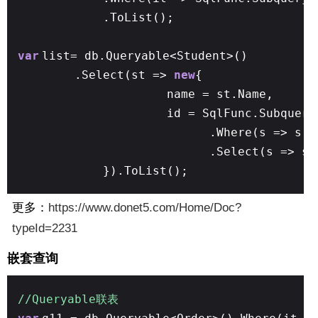
.ToList();
var
list= db.Queryable<Student>()
.Select(st =>
new
{
name = st.Name,
id = SqlFunc.Subquery
.Where(s => s.I
.Select(s => s.
}).ToList();
更多：
https://www.donet5.com/Home/Doc?
typeId=2231
嵌套查询
//Queryable联表