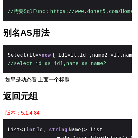
//需要SqlFunc：https://www.donet5.com/Home/
别名AS用法
Select(it=>
new
{ id1=it.id ,name2 =it.name
//select id as id1,name as name2
如果是动态看 上面一个标题
返回元组
版本：5.1.4.84+
List<(
int
Id,
string
Name)> list
= db.Queryable<Order>().Se