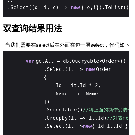
.Select((o, i, c) =>
new
{ o,i}).ToList()
双查询结果用法
当我们需要在select后在外面在包一层select，代码如下
var
getAll = db.Queryable<Order>()
.Select(it =>
new
Order
{
Id = it.Id * 2,
Name = it.Name
})
.MergeTable()
//将上面的操作变成一个表
.GroupBy(it => it.Id)
//对表mer
.Select(it =>
new
{ id=it.Id }).