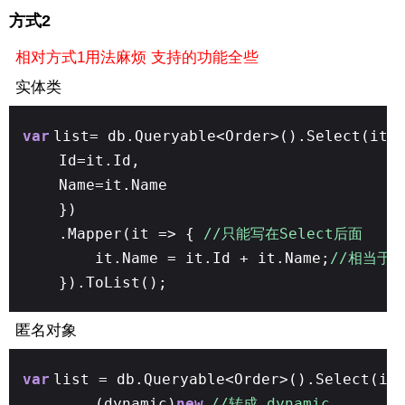
方式2
相对方式1用法麻烦 支持的功能全些
实体类
var
list= db.Queryable<Order>().Select(it=
Id=it.Id,
Name=it.Name
})
.Mapper(it => {
//只能写在Select后面
it.Name = it.Id + it.Name;
//相当于T
}).ToList();
匿名对象
var
list = db.Queryable<Order>().Select(it
(dynamic)
new
//转成 dynamic