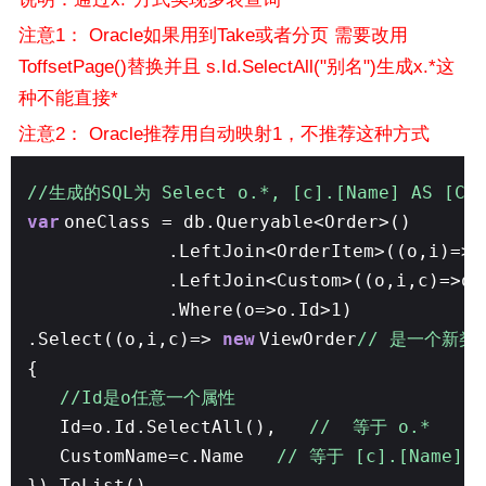
注意1： Oracle如果用到Take或者分页 需要改用
ToffsetPage()替换并且 s.Id.SelectAll("别名")生成x.*这
种不能直接*
注意2： Oracle推荐用自动映射1，不推荐这种方式
//生成的SQL为 Select o.*, [c].[Name] AS [Cus
var
oneClass = db.Queryable<Order>()
.LeftJoin<OrderItem>((o,i)=>o
.LeftJoin<Custom>((o,i,c)=>o.
.Where(o=>o.Id>1)
.Select((o,i,c)=>
new
ViewOrder
// 是一个新类
{
//Id是o任意一个属性
Id=o.Id.SelectAll(),
// 等于 o.* （
CustomName=c.Name
// 等于 [c].[Name] A
}).ToList()