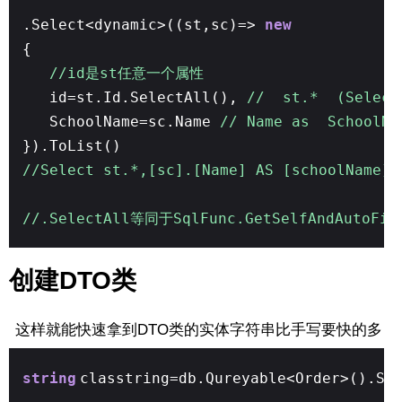
.Select<dynamic>((st,sc)=>
new
{
//id是st任意一个属性
id=st.Id.SelectAll(),
// st.* (Sel
SchoolName=sc.Name
// Name as SchoolNa
}).ToList()
//Select st.*,[sc].[Name] AS [schoolName]
//.SelectAll等同于SqlFunc.GetSelfAndAutoF
创建DTO类
这样就能快速拿到DTO类的实体字符串比手写要快的多
string
classtring=db.Qureyable<Order>().Se