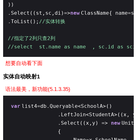
))
.Select((st,sc,di)=>
new
ClassName{ name=st
.ToList();
//实体转换
//指定了2列只查2列
//select st.name as name , sc.id as scid
想要自动看下面
实体自动映射1
语法最美，新功能
(5.1.3.35)
var
list4=db.Queryable<SchoolA>()
.LeftJoin<StudentA>((x, y)
.Select((x,y) =>
new
UnitV
{
Name=x.SchoolName,