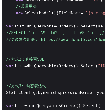
//常量用法
new
SelectModel(){FieldName=
"{string}
var
list=db.Queryable<Order>().Select(sele
//SELECT `id` AS `id2` , `id` AS `id` ,@Na
//更多复杂用法： https://www.donet5.com/Home/D
//方式2：直接写SQL
var
list=db.Queryable<Order>().Select(
"ID 
//方式3: 动态表达式
StaticConfig.DynamicExpressionParserType 
var
list= db.Queryable<Order>().Select(
"it