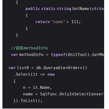
{
public
static
string
GetName(
string
{
return
"name"
+ 111;
}
}
//获取methodInfo
var
methodInfo =
typeof
(UnitTool).GetMet
var
list8 = db.Queryable<Order>()
.Select(it =>
new
{
n = it.Name,
name = SqlFunc.OnlyInSelectConvertT
}).ToList();