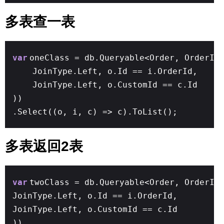
多表查一表
var
oneClass = db.Queryable<Order, OrderIt
JoinType.Left, o.Id == i.OrderId,
JoinType.Left, o.CustomId == c.Id
))
.Select((o, i, c) => c).ToList();
多表返回2表
var
twoClass = db.Queryable<Order, OrderIt
JoinType.Left, o.Id == i.OrderId,
JoinType.Left, o.CustomId == c.Id
))