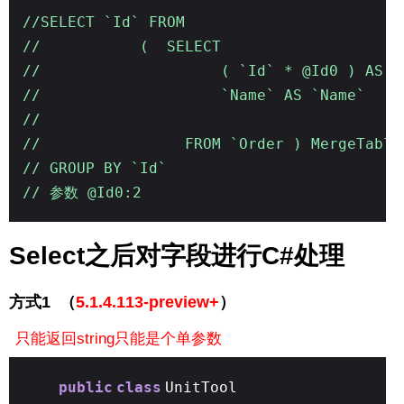
//SELECT `Id` FROM
// ( SELECT
// ( `Id` * @Id0 ) AS `I
// `Name` AS `Name`
//
// FROM `Order ) MergeTabl
// GROUP BY `Id`
// 参数 @Id0:2
Select之后对字段进行C#处理
方式1 （
5.1.4.113-preview+
）
只能返回string只能是个单参数
public
class
UnitTool