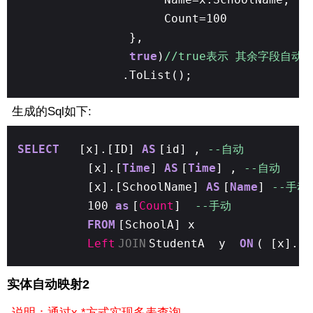
Count=100
},
true
)
//true表示 其余字段自
.ToList();
生成的Sql如下:
SELECT
[x].[ID]
AS
[id] ,
--自动
[x].[
Time
]
AS
[
Time
] ,
--自动
[x].[SchoolName]
AS
[
Name
]
--手
100
as
[
Count
]
--手动
FROM
[SchoolA] x
Left
JOIN
StudentA y
ON
( [x].[S
实体自动映射2
说明：通过x.*方式实现多表查询