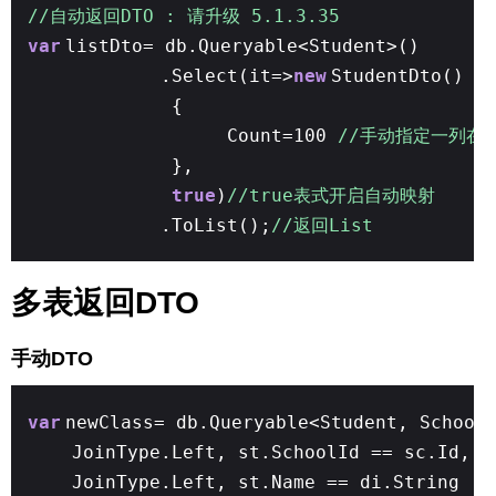
//自动返回DTO : 请升级 5.1.3.35
var
listDto= db.Queryable<Student>()
.Select(it=>
new
StudentDto()
{
Count=100
//手动指定一列在
},
true
)
//true表式开启自动映射
.ToList();
//返回List
多表返回DTO
手动DTO
var
newClass= db.Queryable<Student, School
JoinType.Left, st.SchoolId == sc.Id,
JoinType.Left, st.Name == di.String