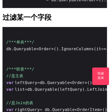
过滤某一个字段
/***单表***/
db.Queryable<Order>().IgnoreColumns(it=>it
/***联查***/
快捷
//是主表
菜单
var
leftQuery=db.Queryable<Order>().Ignore
var
list=db.Queryable(leftQuery).LeftJoin
//是Join的表
var
rightQuery= db.Queryable<OrderItem>().