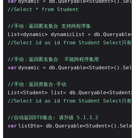
var
dynamic = db.Queryable<Student>().Sele
//Select * from Student
//手动：返回匿名集合 支持跨程序集
List<dynamic> dynamicList = db.Queryable<S
//Select id as id from Student Select
//手动：返回匿名集合 不能跨程序集用
var
dynamic = db.Queryable<Student>().Sele
//手动：返回类集合-手动
List<Student> list= db.Queryable<Student>(
//Select id as id from Student Select
//自动返回DTO集合: 请升级 5.1.3.2
var
listDto= db.Queryable<Student>().Selec