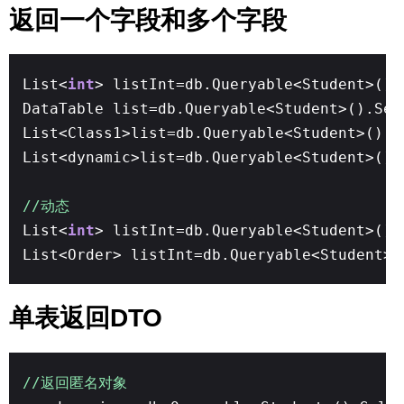
返回一个字段和多个字段
List<
int
> listInt=db.Queryable<Student>().
DataTable list=db.Queryable<Student>().Sel
List<Class1>list=db.Queryable<Student>().S
List<dynamic>list=db.Queryable<Student>().
//动态
List<
int
> listInt=db.Queryable<Student>().
List<Order> listInt=db.Queryable<Student>(
单表返回DTO
//返回匿名对象