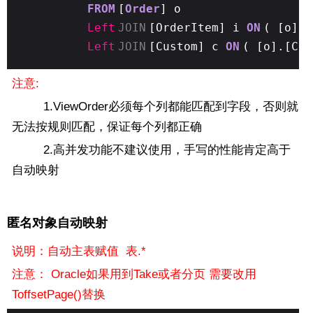
FROM
[
Order
] o
Left
JOIN
[OrderItem] i
ON
( [o].
Left
JOIN
[Custom] c
ON
( [o].[Cus
注意:
1.ViewOrder必须每个列都能匹配到字段，否则就
无法按规则匹配，保证每个列都正确
2.高并发功能不建议使用，手写的性能肯定高于
自动映射
匿名对象自动映射
说明：自动主表赋值 表.*
注意： Oracle如果用到Take或者分页 需要改用
ToffsetPage()替换