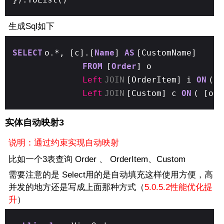
生成Sql如下
SELECT
o.*, [c].[
Name
]
AS
[CustomName]
FROM
[
Order
] o
Left
JOIN
[OrderItem] i
ON
( 
Left
JOIN
[Custom] c
ON
( [o]
实体自动映射3
说明：通过约束实现自动映射
比如一个3表查询 Order 、 OrderItem、Custom
需要注意的是 Select用的是自动填充这样使用方便，高
并发的地方还是写成上面那种方式（
5.0.5.2性能优化提
升
）