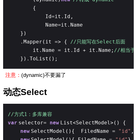
{
Id=it.Id,
Name=it.Name
})
.Mapper(it => {
//只能写在Select后面
it.Name = it.Id + it.Name;
//相当于T
}).ToList();
注意：
(dynamic)不要漏了
动态Select
//方式1：多库兼容
var
selector=
new
List<SelectModel>() {
new
SelectModel(){ FiledName =
"id"
,A
new
SelectModel(){ FiledName =
"id"
}