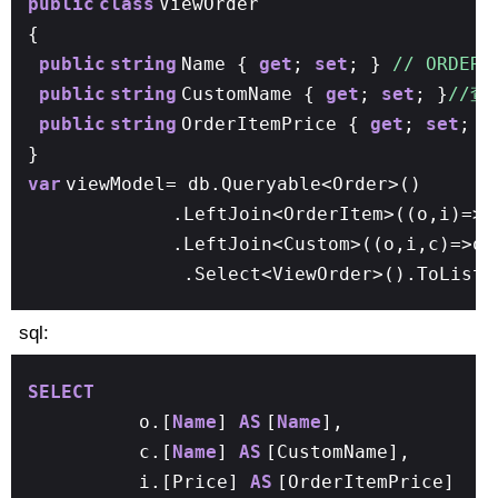
public
class
ViewOrder
{
public
string
Name {
get
;
set
; }
// ORDE
public
string
CustomName {
get
;
set
; }
//查
public
string
OrderItemPrice {
get
;
set
; }
}
var
viewModel= db.Queryable<Order>()
.LeftJoin<OrderItem>((o,i)=>o
.LeftJoin<Custom>((o,i,c)=>o.
.Select<ViewOrder>().ToList(
sql:
SELECT
o.[
Name
]
AS
[
Name
],
c.[
Name
]
AS
[CustomName],
i.[Price]
AS
[OrderItemPrice]