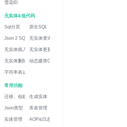
雪花ID
无实体&低代码
Sql分页
原生SQL
Json 2 SQL
无实体查询
无实体插入
无实体更新
无实体删除
动态建类CRUD
字符串表达式
常用功能
迁移、创建表
生成实体
Json类型
库表管理
实体管理
AOP&日志