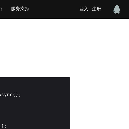
台
服务支持
登入
注册
Async();
l);