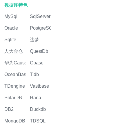
数据库特色
MySql
SqlServer
Oracle
PostgreSQL
Sqlite
达梦
人大金仓
QuestDb
华为Gauss
Gbase
OceanBase
Tidb
TDengine
Vastbase
PolarDB
Hana
DB2
Duckdb
MongoDB
TDSQL