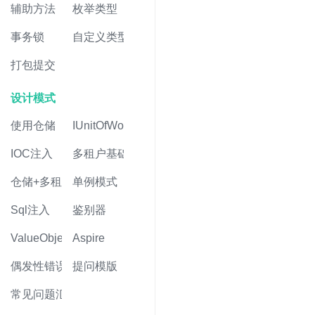
辅助方法
枚举类型
事务锁
自定义类型
打包提交
设计模式
使用仓储
IUnitOfWork
IOC注入
多租户基础
仓储+多租户
单例模式
Sql注入
鉴别器
ValueObject值对象
Aspire
偶发性错误
提问模版
常见问题汇总