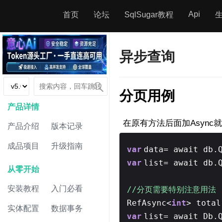
Api
首页
论坛
SqlSugar教程
异步查询
分页用例
产品详情
在原有方法后面加Async
产品介绍
版本记录
成品项目
升级指南
var
data= await db.
var
list= await db.
从零开始
安装教程
入门必看
//分页需要特别注意用法
RefAsync<
int
> total
实体配置
数据事务
var
list= await Db.