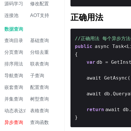
源码学习
修改配置
连接池
AOT支持
正确用法
数据查询
//正确用法 每个异步方法
查询目录
基础查询
public
async Task<L
分页查询
分组去重
{
var
db = GetIns
排序用法
联表查询
导航查询
子查询
await GetAsync(
嵌套查询
配置查询
await db.Querya
并集查询
树型查询
return
await db
动态表达式
表格查询
}
异步查询
查询函数