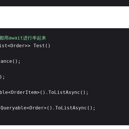
都用await进行串起来
ist<Order>> Test()
tance();
);
ble<OrderItem>().ToListAsync();
.Queryable<Order>().ToListAsync();