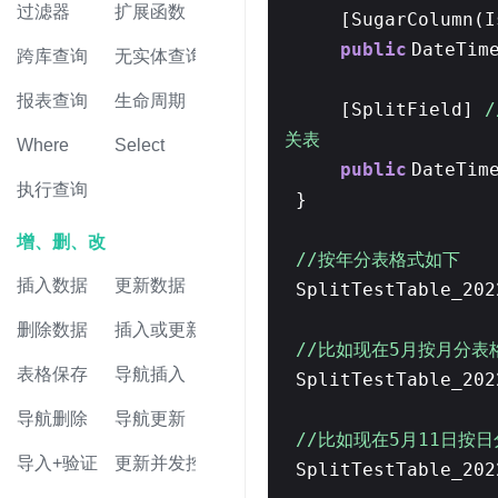
过滤器
扩展函数
[SugarColumn(
public
DateTim
跨库查询
无实体查询
报表查询
生命周期
[SplitField]
关表
Where
Select
public
DateTim
执行查询
}
增、删、改
//按年分表格式如下
插入数据
更新数据
SplitTestTable_202
删除数据
插入或更新
//比如现在5月按月分表
表格保存
导航插入
SplitTestTable_202
导航删除
导航更新
//比如现在5月11日按
导入+验证
更新并发控制
SplitTestTable_202