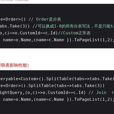
le<Order>()
// Order是分表
tabs.Take(3))
//可以换成1-8的所有分表写法，不是只能ta
o,c)=>o.CustomId==c.Id)
//Custom正常表
{ name=o.Name,cname=c.Name }).ToPageList(1,2
表
要联表影响性能）
ueryable<Custom>().SplitTable(tabs=>tabs.Take
le<Order>().SplitTable(tabs=>tabs.Take(3))
rightQuery,(o,c)=>o.CustomId==c.Id)
// Join r
{ name=o.Name,cname=c.Name }).ToPageList(1,2