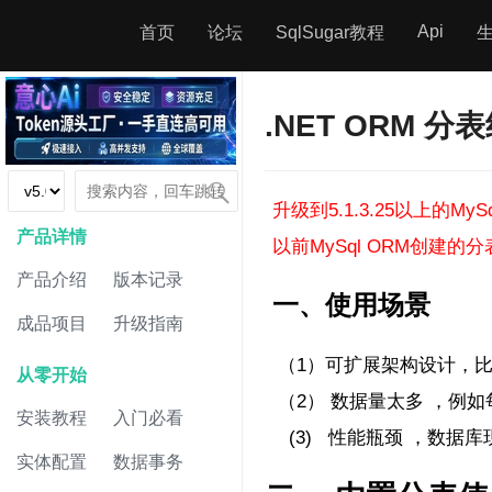
Api
首页
论坛
SqlSugar教程
.NET ORM 
升级到5.1.3.25以上的My
产品详情
以前MySql ORM创建的分表
产品介绍
版本记录
一、使用场景
成品项目
升级指南
（1）可扩展架构设计，比
从零开始
（2） 数据量太多 ，例
安装教程
入门必看
(3) 性能瓶颈 ，数据
实体配置
数据事务