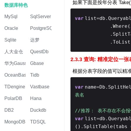
如果下面是按年分表 Take
数据库特色
MySql
SqlServer
var
list=db.Queryab
.Where(
Oracle
PostgreSQL
.SplitT
Sqlite
达梦
.ToList
人大金仓
QuestDb
2.3.3 查询: 精准定位一张
华为Gauss
Gbase
根据分表字段的值可以精准
OceanBase
Tidb
var
name=Db.SplitHe
TDengine
Vastbase
表名
PolarDB
Hana
DB2
Duckdb
//推荐： 表不存在不会报
var
list=db.Queryab
MongoDB
TDSQL
().SplitTable(tabs 