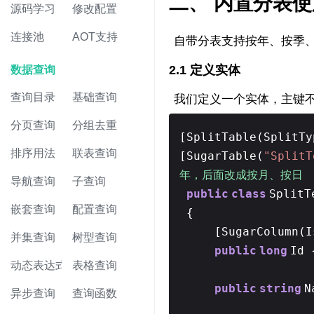
二、 内置分表使
源码学习
修改配置
连接池
AOT支持
自带分表支持按年、按季、
2.1 定义实体
数据查询
查询目录
基础查询
我们定义一个实体，主键不能
分页查询
分组去重
[SplitTable(SplitTy
排序用法
联表查询
[SugarTable(
"SplitT
年，后面改成按月、按日
导航查询
子查询
public
class
SplitT
嵌套查询
配置查询
{
[SugarColumn(I
并集查询
树型查询
public
long
Id
动态表达式
表格查询
public
string
N
异步查询
查询函数