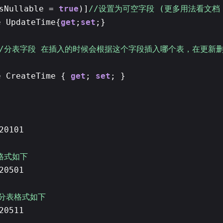
IsNullable =
true
)]
//设置为可空字段 (更多用法看文档
e UpdateTime{
get
;
set
;}
//分表字段 在插入的时候会根据这个字段插入哪个表，在更新
e CreateTime {
get
;
set
; }
20101
格式如下
20501
日分表格式如下
20511