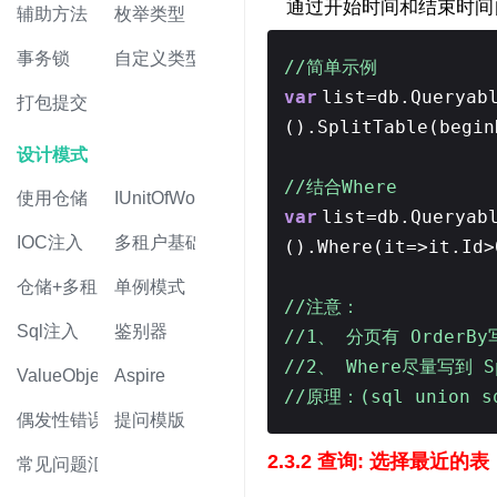
通过开始时间和结束时间自动
辅助方法
枚举类型
事务锁
自定义类型
//简单示例
var
list=db.Queryab
打包提交
().SplitTable(begi
设计模式
//结合Where
使用仓储
IUnitOfWork
var
list=db.Queryab
IOC注入
多租户基础
().Where(it=>it.Id
仓储+多租户
单例模式
//注意：
Sql注入
鉴别器
//1、 分页有 OrderBy
//2、 Where尽量写到 S
ValueObject值对象
Aspire
//原理：(sql union
偶发性错误
提问模版
2.3.2 查询: 选择最近的表
常见问题汇总