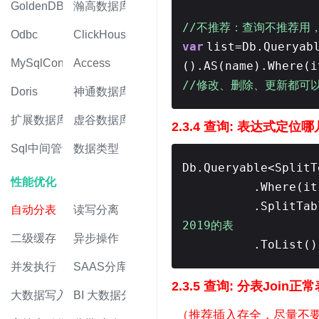
GoldenDB
瀚高数据库
//不推荐：查询不推荐用
Odbc
ClickHouse
var
list=Db.Queryab
MySqlConnector
Access
().AS(name).Where(i
//修改、删除、更新都可以用
Doris
神通数据库
扩展数据库
虚谷数据库
2.3.4 查询: 表达式定位
Sql中间管道
数据类型
Db.Queryable<SplitT
性能优化
.Where(it
.SplitTab
自动分表
读写分离
2019的表
二级缓存
异步操作
.ToList()
并发执行
SAAS分库
2.3.5 查询: 分表Join正
大数据写入
BI 大数据分析
（推荐插入存全，尽量不