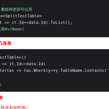
，删除和更新可以用
le<SplitTestTable>
t => it.Id==data.Id).ToList();
As(Name)
哪几张表
estTable>()
 => it.Id==data.Id)
le(tas => tas.Where(y=>y.TableName.Contains(
"
;
常表
要联表影响性能）