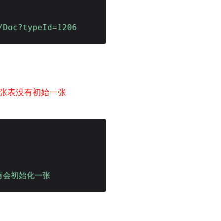
oc?typeId=1206
张表没有初始一张
有会初始化一张