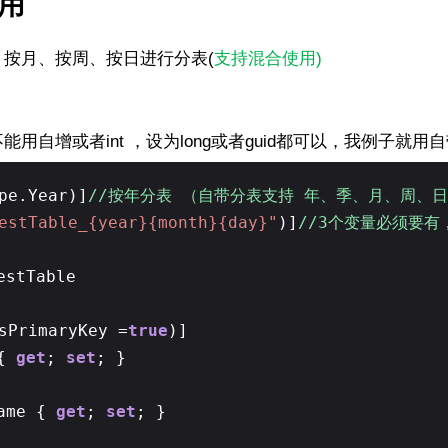
用
按月、按周、按日进行分表(
支持混合使用)
用自增或者int ，设为long或者guid都可以，我例子就用
pe.Year)]
//按年分表 （自带分表支持 年、季、月、周、
estTable_{year}{month}{day}"
)]
//3个变量必须要
estTable
sPrimaryKey =
true
)]
 {
get
;
set
; }
ame {
get
;
set
; }