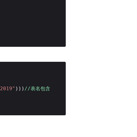
2019"
)))
//表名包含