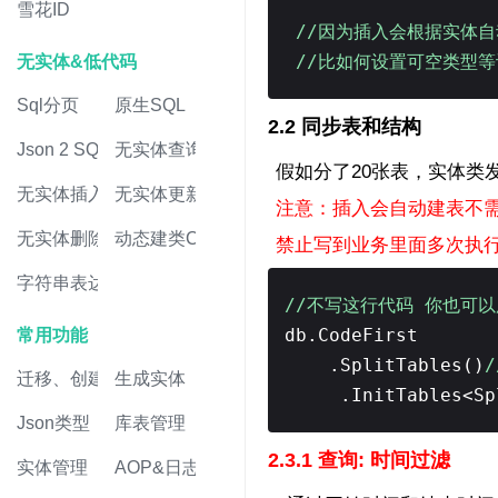
雪花ID
//因为插入会根据实体
//比如何设置可空类型等设置需
无实体&低代码
Sql分页
原生SQL
2.2 同步表和结构
Json 2 SQL
无实体查询
假如分了20张表，实体类
无实体插入
无实体更新
注意：插入会自动建表不
无实体删除
动态建类CRUD
禁止写到业务里面多次执
字符串表达式
//不写这行代码 你也可
db.CodeFirst
常用功能
.SplitTables()
迁移、创建表
生成实体
.InitTables<S
Json类型
库表管理
2.3.1 查询: 时间过滤
实体管理
AOP&日志