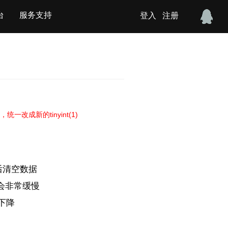
台
服务支持
登入
注册
统一改成新的tinyint(1)
后清空数据
会非常缓慢
下降