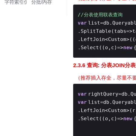
字符索引优化
分批/内存
//分表使用联表查询
var
list=db.Queryab
.SplitTable(tabs=>
.LeftJoin<Custom>((
.Select((o,c)=>
new
2.3.6 查询: 分表JOIN分
（
推荐插入存全，
尽量不
var
rightQuery=db.Q
var
list=db.Queryab
.LeftJoin<Custom>(
.Select((o,c)=>
new