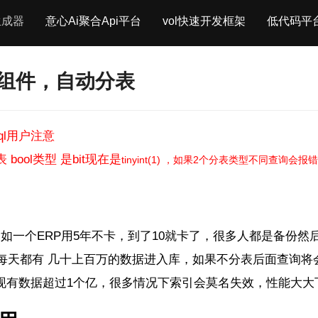
生成器
意心Ai聚合Api平台
vol快速开发框架
低代码平
分表组件，自动分表
Sql用户注意
 bool类型 是bit现在是
tinyint(1) ，如果2个分表类型不同查询会报错，
如一个ERP用5年不卡，到了10就卡了，很多人都是备份然
如每天都有 几十上百万的数据进入库，如果不分表后面查询将
库现有数据超过1个亿，很多情况下索引会莫名失效，性能大大