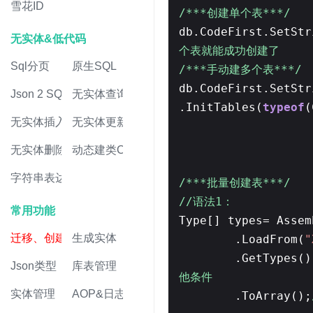
雪花ID
/***创建单个表***/
db.CodeFirst.SetStr
无实体&低代码
个表就能成功创建了
Sql分页
原生SQL
/***手动建多个表***/
db.CodeFirst.SetStr
Json 2 SQL
无实体查询
.InitTables(
typeof
(
无实体插入
无实体更新
无实体删除
动态建类CRUD
字符串表达式
/***批量创建表***/
//语法1：
常用功能
Type[] types= Assem
迁移、创建表
生成实体
.LoadFrom(
"
.GetTypes()
Json类型
库表管理
他条件
实体管理
AOP&日志
.ToArray();