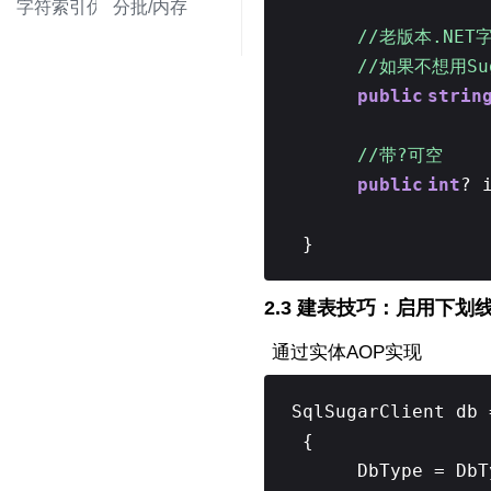
字符索引优化
分批/内存
//老版本.NET字
//如果不想用Sug
public
strin
//带?可空
public
int
? 
}
2.3 建表技巧：启用下划
通过实体AOP实现
SqlSugarClient db
{
DbType = DbT