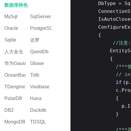
DbType = Sq
数据库特色
ConnectionS
MySql
SqlServer
IsAutoClos
ConfigureE
Oracle
PostgreSQL
{
Sqlite
达梦
//注意
EntityS
人大金仓
QuestDb
{
华为Gauss
Gbase
/***
// i
OceanBase
Tidb
if
(p
TDengine
Vastbase
c.Pro
{
PolarDB
Hana
p.
DB2
Duckdb
}
MongoDB
TDSQL
/***