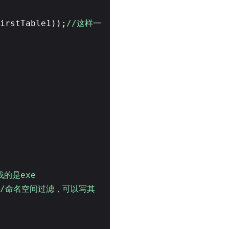
irstTable1));
//这样一
生成的是exe
//命名空间过滤，可以写其