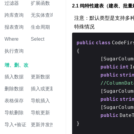
过滤器
扩展函数
2.1 纯特性建表（建表、批
跨库查询
无实体查询
注意：默认类型是支持多种数
特殊情况
报表查询
生命周期
Where
Select
public
class
CodeFir
{
执行查询
[SugarColu
增、删、改
public
int
I
public
stri
插入数据
更新数据
//Column
删除数据
插入或更新
[SugarColu
public
stri
表格保存
导航插入
[SugarColu
导航删除
导航更新
public
Date
}
导入+验证
更新并发控制