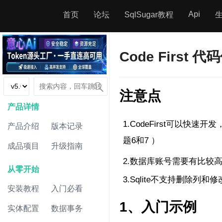
Api
首页
论坛
SqlSugar教程
Code Firs
注意点
产品详情
1.CodeFirst可以
产品介绍
版本记录
题6和7 ）
成品项目
升级指南
2.数据库账号需要有比较
从零开始
3.Sqlite不支持删除列
安装教程
入门必看
1、入门示例
实体配置
数据事务