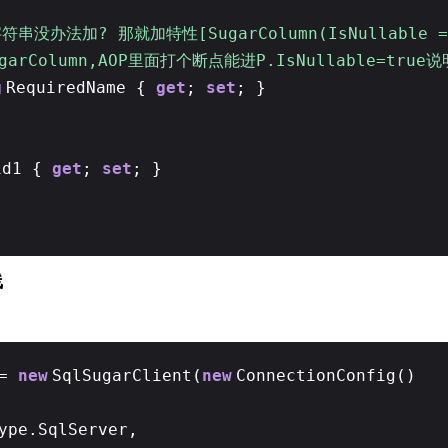
符串没办法加? 那就加特性[SugarColumn(IsNullable =
arColumn,AOP里面打个断点能进P.IsNullable=tru
g
RequiredName {
get
;
set
; }
id1 {
get
;
set
; }
线
 =
new
SqlSugarClient(
new
ConnectionConfig()
ype.SqlServer,