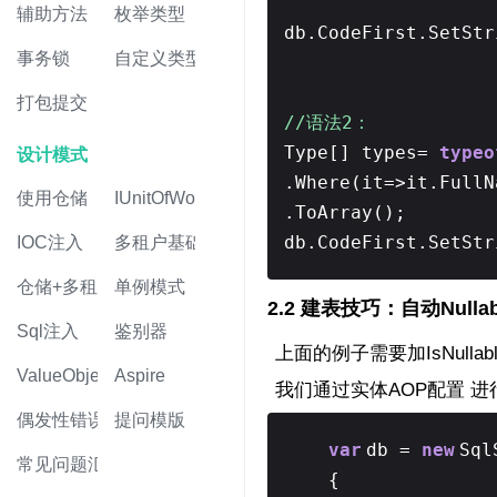
辅助方法
枚举类型
db.CodeFirst.SetStr
事务锁
自定义类型
打包提交
//语法
Type[] types=
typeo
设计模式
.Where(it=>it.FullN
使用仓储
IUnitOfWork
.ToArray();
db.CodeFirst.SetStr
IOC注入
多租户基础
仓储+多租户
单例模式
2.2 建表技巧：自动Nullab
Sql注入
鉴别器
上面的例子需要加IsNulla
ValueObject值对象
Aspire
我们通过实体AOP配置 进行 自动
偶发性错误
提问模版
var
db =
new
Sql
常见问题汇总
{