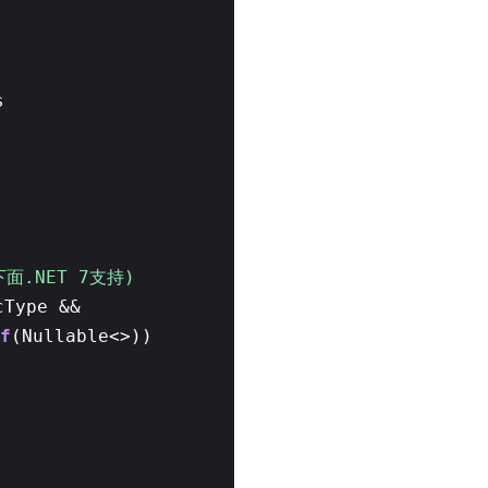
s
(下面.NET 7支持)
cType &&
f
(Nullable<>))