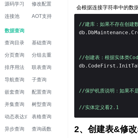
源码学习
修改配置
会根据连接字符串中的数
连接池
AOT支持
//建库：如果不存在创建数
数据查询
db.DbMaintenance.C
查询目录
基础查询
分页查询
分组去重
//创建表：根据实体类Co
db.CodeFirst.InitTa
排序用法
联表查询
导航查询
子查询
//保护机质说明：如果不是s
嵌套查询
配置查询
并集查询
树型查询
//实体定义看2.1
动态表达式
表格查询
2、创建表&修
异步查询
查询函数