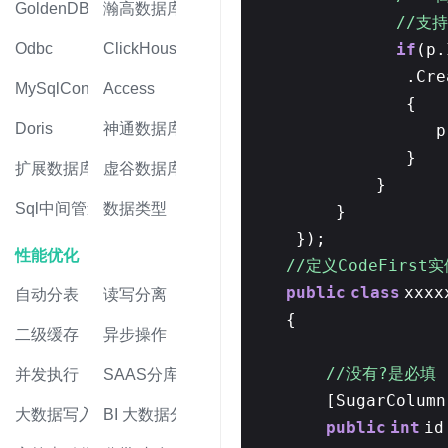
GoldenDB
瀚高数据库
//支持
if
(p.
Odbc
ClickHouse
.Cre
MySqlConnector
Access
{
Doris
神通数据库
p
}
扩展数据库
虚谷数据库
}
Sql中间管道
数据类型
}
});
性能优化
//定义CodeFirst
public
class
xxxx
自动分表
读写分离
{
二级缓存
异步操作
//没有?是必
并发执行
SAAS分库
[SugarColum
大数据写入
BI 大数据分析
public
int
i