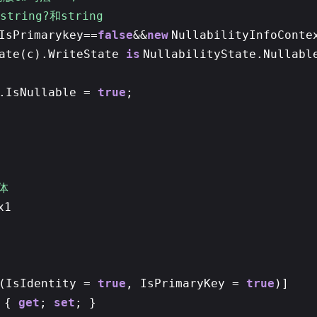
string?和string
IsPrimarykey==
false
&&
new
NullabilityInfoConte
ate(c).WriteState
is
NullabilityState.Nullabl
.IsNullable =
true
;
实体
x1
填
n(IsIdentity =
true
, IsPrimaryKey =
true
)]
d {
get
;
set
; }