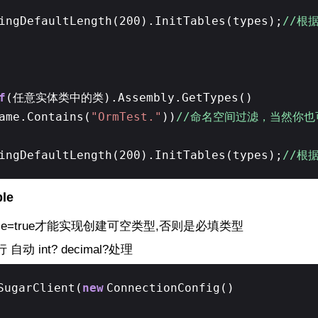
ingDefaultLength(200).InitTables(types);
//根据
2：
f
(任意实体类中的类).Assembly.GetTypes()
ame.Contains(
"OrmTest."
))
//命名空间过滤，当然你
ingDefaultLength(200).InitTables(types);
//根据
le
ble=true才能实现创建可空类型,否则是必填类型
 int? decimal?处理
SugarClient(
new
ConnectionConfig()