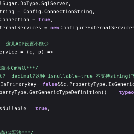
lSugar.DbType.SqlServer,
tring = Config.ConnectionString,
eConnection =
true
,
xternalServices =
new
ConfigureExternalService
: 这儿AOP设置不能少
ervice = (c, p) =>
低版本C#写法***/
nt? decimal?这种 isnullable=true 不支持string
.IsPrimarykey==
false
&&c.PropertyType.IsGeneri
pertyType.GetGenericTypeDefinition() ==
typeo
IsNullable =
true
;
高版C#写法***/