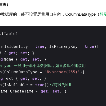
量建表）
据库的，能不设置尽量用自带的，ColumnDataType（
想
stTable1
mn(IsIdentity =
true
, IsPrimaryKey =
true
)]
d {
get
;
set
; }
ng
Name {
get
;
set
; }
DataType 一般用于单个库数据库，如果多库不建议用
mn(ColumnDataType =
"Nvarchar(255)"
)]
ng
Text {
get
;
set
; }
mn(IsNullable =
true
)]
//可以为NULL
Time CreateTime {
get
;
set
; }