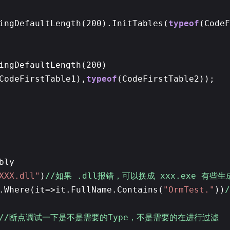
ingDefaultLength(200).InitTables(
typeof
(CodeF
ingDefaultLength(200)
CodeFirstTable1),
typeof
(CodeFirstTable2));
bly
XXX.dll"
)
//如果 .dll报错，可以换成 xxx.exe 有些
.Where(it=>it.FullName.Contains(
"OrmTest."
))
//断点调试一下是不是需要的Type，不是需要的在进行过滤