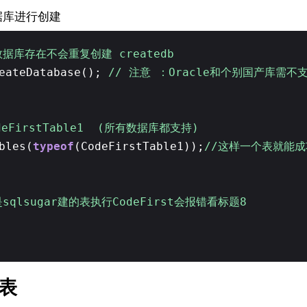
据库进行创建
据库存在不会重复创建 createdb
reateDatabase();
// 注意 ：Oracle和个别国产库需
deFirstTable1 (所有数据库都支持)
bles(
typeof
(CodeFirstTable1));
//这样一个表就能
qlsugar建的表执行CodeFirst会报错看标题8
改表