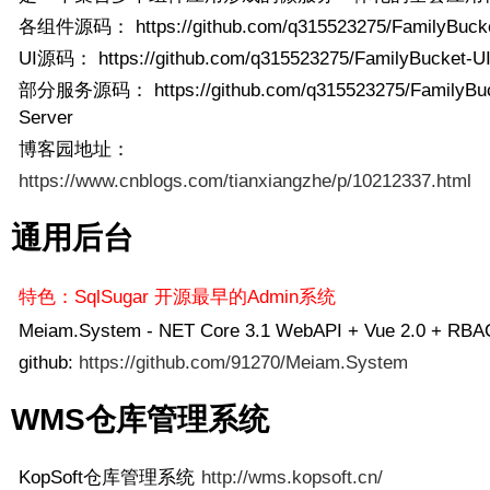
各组件源码： https://github.com/q315523275/FamilyBuck
UI源码： https://github.com/q315523275/FamilyBucket-U
部分服务源码： https://github.com/q315523275/FamilyBuc
Server
博客园地址：
https://www.cnblogs.com/tianxiangzhe/p/10212337.html
通用后台
特色：SqlSugar 开源最早的Admin系统
Meiam.System - NET Core 3.1 WebAPI + Vue 2.0 + RB
github:
https://github.com/91270/Meiam.System
WMS仓库管理系统
KopSoft仓库管理系统
http://wms.kopsoft.cn/