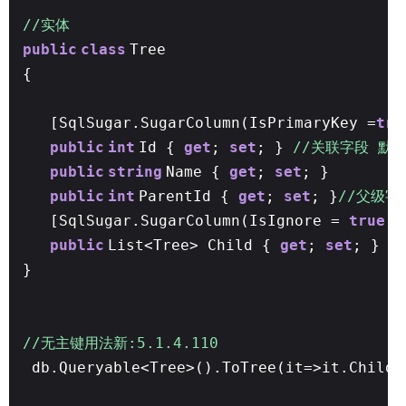
//实体
public
class
Tree
{
[SqlSugar.SugarColumn(IsPrimaryKey =
tru
public
int
Id {
get
;
set
; }
//关联字段 默
public
string
Name {
get
;
set
; }
public
int
ParentId {
get
;
set
; }
//父级字
[SqlSugar.SugarColumn(IsIgnore =
true
)]
public
List<Tree> Child {
get
;
set
; }
}
//无主键用法新:5.1.4.110
db.Queryable<Tree>().ToTree(it=>it.Child,