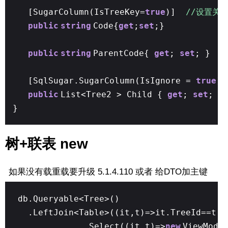
[SugarColumn(IsTreeKey=
true
)]
//设置关
public
string
Code{
get
;
set
;}
public
string
ParentCode{
get
;
set
; }
[SqlSugar.SugarColumn(IsIgnore =
true
)]
public
List<Tree2 > Child {
get
;
set
; 
}
树+联表 new
如果没有载重载要升级 5.1.4.110 或者 给DTO加主键
db.Queryable<Tree>()
.LeftJoin<Table>((it,t)=>it.TreeId==t.I
.Select((it,t)=>
new
ViewMode