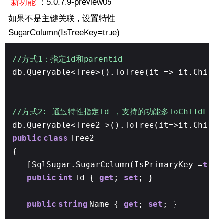
新功能
：5.0.7.9-preview05
如果不是主键关联 , 设置特性
SugarColumn(IsTreeKey=true)
//方式1：指定id和parentid
db.Queryable<Tree>().ToTree(it => it.Child
//方式2: 通过特性指定id ，支持的功能多ToChildLi
db.Queryable<Tree2 >().ToTree(it=>it.Child
public
class
Tree2
{
[SqlSugar.SugarColumn(IsPrimaryKey =
tru
public
int
Id {
get
;
set
; }
public
string
Name {
get
;
set
; }