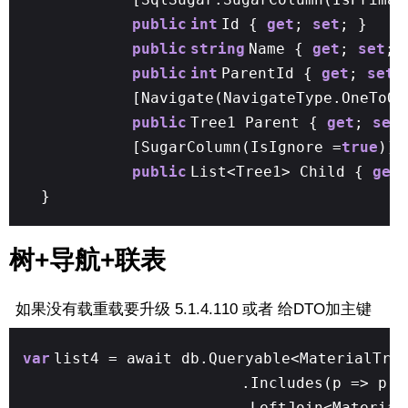
public
int
Id {
get
;
set
; }
public
string
Name {
get
;
set
; 
public
int
ParentId {
get
;
set
;
[Navigate(NavigateType.OneToOn
public
Tree1 Parent {
get
;
set
[SugarColumn(IsIgnore =
true
)]
public
List<Tree1> Child {
get
}
树+导航+联表
如果没有载重载要升级 5.1.4.110 或者 给DTO加主键
var
list4 = await db.Queryable<MaterialTre
.Includes(p => p.P
.LeftJoin<Material