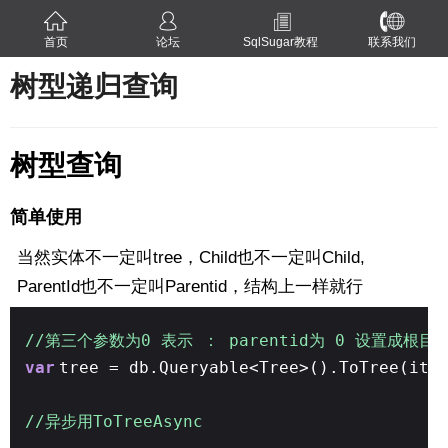
首页
论坛
SqlSugar教程
联系我们
树型递归查询
树型查询
简单使用
当然实体不一定叫tree，Child也不一定叫Child,
ParentId也不一定叫Parentid，结构上一样就行
//第三个参数为0 表示 ： parentid为 0 设置成根目
var
tree = db.Queryable<Tree>().ToTree(it=
//异步用ToTreeAsync