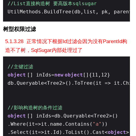
//List直接构造树 要高版本sqlsugar
UtilMethods.BuildTree(db,list, pk, parentI
树型权限过滤
5.1.3.28 正常情况下根据Id过滤会因为没有ParentId构
造不了树，SqlSugar内部处理过了
//主键过滤
object
[] inIds=
new
object
[]{11,12}
db.Queryable<Tree2>().ToTree(it => it.Chil
//影响构造树的条件过滤
object
[] inIds=db.Queryable<Tree2>()
.Where(it=>it.name.Contains(
"a"
))
.Select(it=>it.Id).ToList().Cast<
object
>()