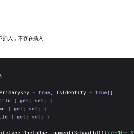
不插入，不存在插入
A
sPrimaryKey =
true
, IsIdentity =
true
)]
entId {
get
;
set
; }
me {
get
;
set
; }
olId {
get
;
set
; }
ateType.OneToOne, nameof(SchoolId))]
//一对一 S