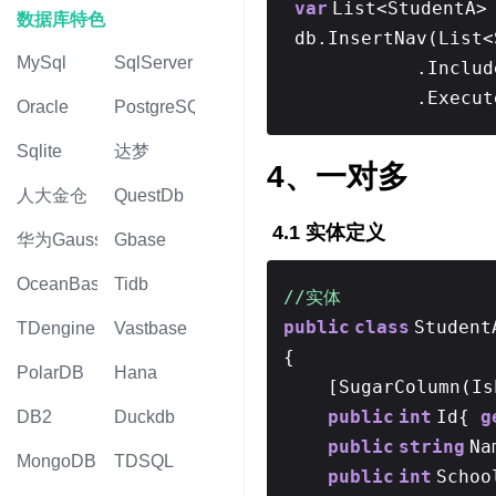
var
List<StudentA>
数据库特色
db.InsertNav(List<
MySql
SqlServer
.Includ
.Execut
Oracle
PostgreSQL
Sqlite
达梦
4、一对多
人大金仓
QuestDb
4.1 实体定义
华为Gauss
Gbase
OceanBase
Tidb
//实体
public
class
Student
TDengine
Vastbase
{
PolarDB
Hana
[SugarColumn(I
public
int
Id{
g
DB2
Duckdb
public
string
Na
MongoDB
TDSQL
public
int
Scho