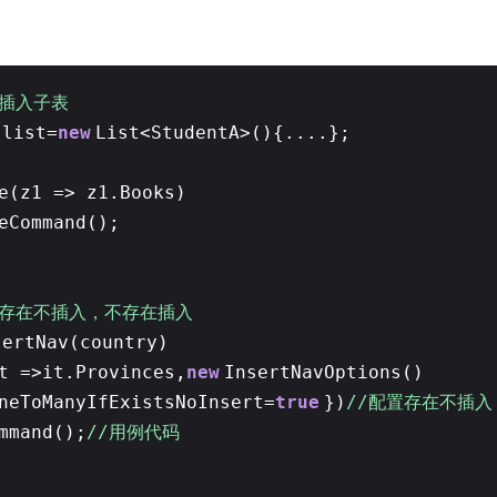
制插入子表
 list=
new
List<StudentA>(){....};
e(z1 => z1.Books)
eCommand();
view13
表存在不插入，不存在插入
sertNav(country)
t =>it.Provinces,
new
InsertNavOptions()
neToManyIfExistsNoInsert=
true
})
//配置存在不插入
mmand();
//用例代码