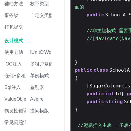
辅助方法
枚举类型
面的
public
SchoolA 
事务锁
自定义类型
打包提交
//非主键模式 需要
//[Navigate(Na
设计模式
使用仓储
IUnitOfWork
}
IOC注入
多租户基础
public
class
SchoolA
仓储+多租户
单例模式
{
[SugarColumn(I
Sql注入
鉴别器
public
int
Id{
g
ValueObject值对象
Aspire
public
string
Sc
}
偶发性错误
提问模版
常见问题汇总
//逻辑插入主表 ，子