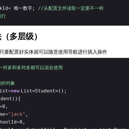
orkId= 唯一数字;
//从配置文件读取一定要不一样
就行
法（多层级）
查询，只要配置好实体就可以随意使用导航进行插入操作
、一对多和多对多都可以混合使用
层级的对象
ist=
new
List<Student>();
udent(){
=0,
me=
"jack"
,
hoolId=0,