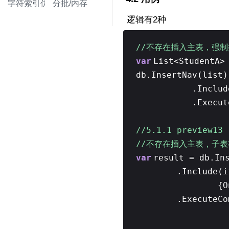
字符索引优化
分批/内存
逻辑有2种
//不存在插入主表，强
var
List<StudentA>
db.InsertNav(list)
.Includ
.Execut
//5.1.1 pre
//不存在插入主表，子
var
result = db.In
.Include(i
{O
.ExecuteCo