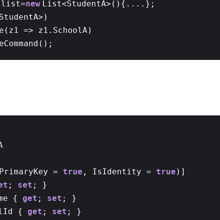
 list=
new
List<StudentA>(){....};
StudentA>)
e(z1 => z1.SchoolA)
eCommand();
A
sPrimaryKey =
true
, IsIdentity =
true
)]
et
;
set
; }
me {
get
;
set
; }
olId {
get
;
set
; }