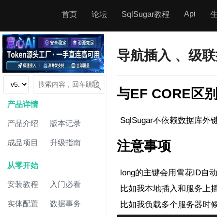
Api
首页
论坛
SqlSugar教程
导航插入 、级
与EF CORE区
产品详情
SqlSugar不依赖数据
产品介绍
版本记录
成品项目
升级指南
注意事项
从零开始
long的主键会用雪花ID自
安装教程
入门必看
比如我本地插入和服务上
实体配置
数据事务
比如我负载多个服务器时