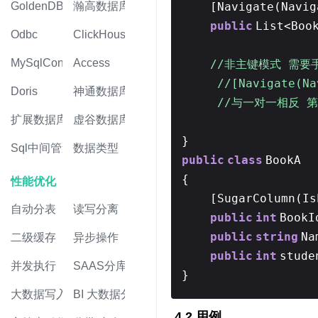
[Navigate(Navig
GoldenDB
瀚高数据库
public
List<Boo
Odbc
ClickHouse
MySqlConnector
Access
//非主键模式 需要
//[Navigate(Na
Doris
神通数据库
//与一对一相反 
扩展数据库
虚谷数据库
}
Sql中间管道
数据类型
public
class
BookA
{
性能优化
[SugarColumn(I
自动分表
读写分离
public
int
Book
public
string
Na
二级缓存
异步操作
public
int
stud
并发执行
SAAS分库
}
大数据写入
BI 大数据分析
4.2 用例