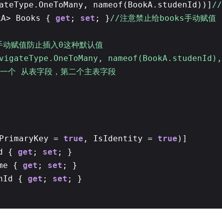
ateType.OneToMany, nameof(BookA.studenId))]
/
kA> Books {
get
;
set
; }
//注意禁止给books手动赋值
手动赋值防止插入0这种默认值
vigateType.OneToMany, nameof(BookA.studenId)
第一个 从表字段，第二个主表字段
sPrimaryKey =
true
, IsIdentity =
true
)]
Id {
get
;
set
; }
me {
get
;
set
; }
enId {
get
;
set
; }