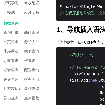
源码学习
修改配置
SnowFlakeSingle.W
连接池
AOT支持
//在程序启动时设置一次
数据查询
1、导航插入语
查询目录
基础查询
分页查询
分组去重
设计参考于EF Core
排序用法
联表查询
//说明: 一对一 
导航查询
子查询
//list里面是多
嵌套查询
配置查询
List<Student> l
并集查询
树型查询
list.Add(
new
St
Id
动态表达式
表格查询
Na
异步查询
查询函数
Sc