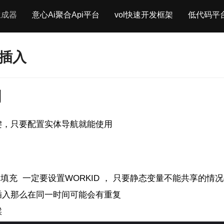
生成器
意心Ai聚合Api平台
vol快速开发框架
低代码平
联插入
别
库外键，只要配置实体导航就能使用
动填充 一定要设置WORKID ， 只要静态变量不能共享的情况都
插入那么在同一时间可能会有重复
候