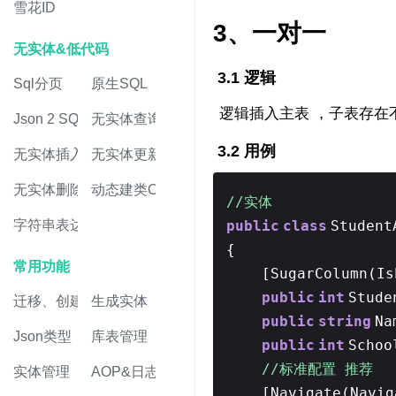
雪花ID
3、一对一
无实体&低代码
3.1 逻辑
Sql分页
原生SQL
逻辑插入主表 ，子表存在
Json 2 SQL
无实体查询
3.2 用例
无实体插入
无实体更新
无实体删除
动态建类CRUD
//实体
public
class
Student
字符串表达式
{
常用功能
[SugarColumn(I
public
int
Stud
迁移、创建表
生成实体
public
string
Na
Json类型
库表管理
public
int
Scho
//标准配置 推荐
实体管理
AOP&日志
[Navigate(Navig