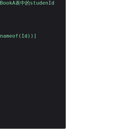
/BookA表中的studenId
,nameof(Id))]