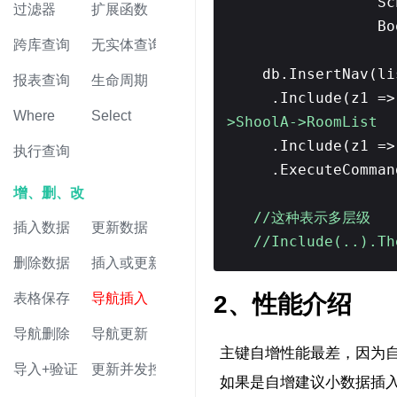
Sc
过滤器
扩展函数
Bo
跨库查询
无实体查询
db.InsertNav(li
报表查询
生命周期
.Include(z1 =
Where
Select
>ShoolA->RoomList
.Include(z1 =>
执行查询
.ExecuteComman
增、删、改
//这种表示多层级
插入数据
更新数据
//Include(..).Th
删除数据
插入或更新
表格保存
导航插入
2、性能介绍
导航删除
导航更新
主键自增性能最差，因为
导入+验证
更新并发控制
如果是自增建议小数据插