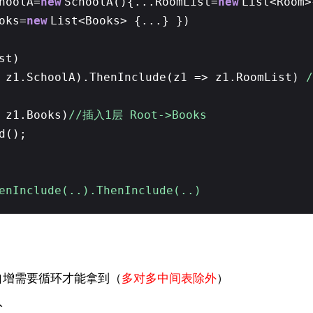
hoolA=
new
SchoolA(){...RoomList=
new
List<Room
oks=
new
List<Books> {...} })
st)
> z1.SchoolA).ThenInclude(z1 => z1.RoomList)
 z1.Books)
//插入1层 Root->Books
d();
enInclude(..).ThenInclude(..)
自增需要循环才能拿到（
多对多中间表除外
）
入