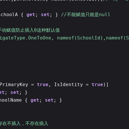
SchoolA {
get
;
set
; }
//不能赋值只能是null
手动赋值防止插入0这种默认值
vigateType.OneToOne, nameof(SchoolId),nameof(
sPrimaryKey =
true
, IsIdentity =
true
)]
et
;
set
; }
hoolName {
get
;
set
; }
表存在不插入，不存在插入