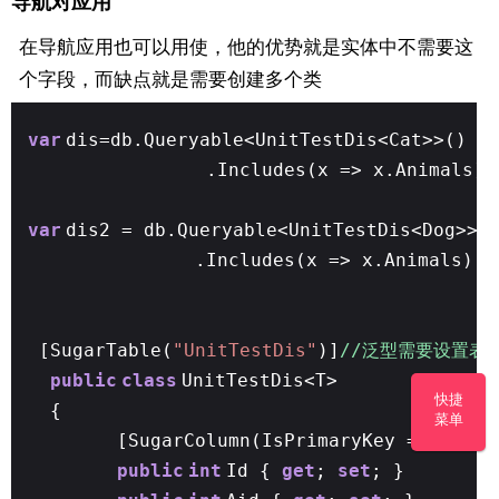
导航对应用
在导航应用也可以用使，他的优势就是实体中不需要这
个字段，而缺点就是需要创建多个类
var
dis=db.Queryable<UnitTestDis<Cat>>()
.Includes(x => x.Animals).
var
dis2 = db.Queryable<UnitTestDis<Dog>>(
.Includes(x => x.Animals).T
[SugarTable(
"UnitTestDis"
)]
//泛型需要设置表
public
class
UnitTestDis<T>
快捷
{
菜单
[SugarColumn(IsPrimaryKey =
true
,Is
public
int
Id {
get
;
set
; }