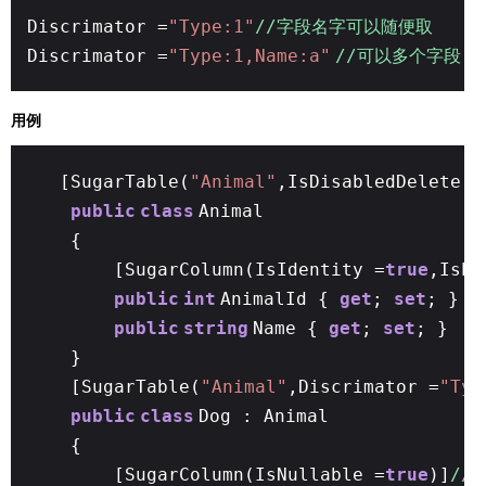
Discrimator =
"Type:1"
//字段名字可以随便取
Discrimator =
"Type:1,Name:a"
//可以多个字段，
用例
[SugarTable(
"Animal"
,IsDisabledDelete =
public
class
Animal
{
[SugarColumn(IsIdentity =
true
,IsPr
public
int
AnimalId {
get
;
set
; }
public
string
Name {
get
;
set
; }
}
[SugarTable(
"Animal"
,Discrimator =
"Typ
public
class
Dog : Animal
{
[SugarColumn(IsNullable =
true
)]
//