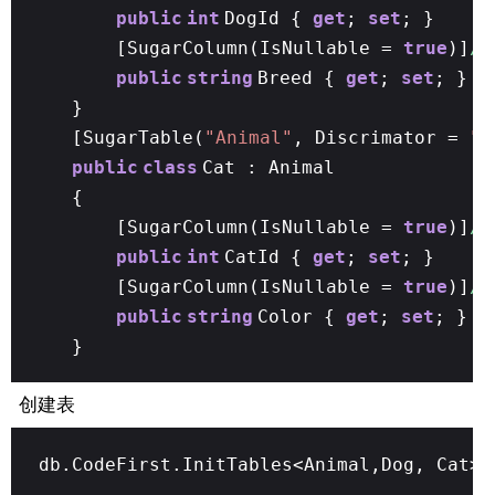
public
int
DogId {
get
;
set
; }
[SugarColumn(IsNullable =
true
)]
/
public
string
Breed {
get
;
set
; }
}
[SugarTable(
"Animal"
, Discrimator =
"T
public
class
Cat : Animal
{
[SugarColumn(IsNullable =
true
)]
/
public
int
CatId {
get
;
set
; }
[SugarColumn(IsNullable =
true
)]
/
public
string
Color {
get
;
set
; }
}
创建表
db.CodeFirst.InitTables<Animal,Dog, Cat>(