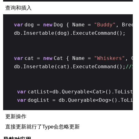
查询和插入
var
dog =
new
Dog { Name =
"Buddy"
, Bree
db.Insertable(dog).ExecuteCommand();
var
cat =
new
Cat { Name =
"Whiskers"
, Co
db.Insertable(cat).ExecuteCommand();
//实
var
catList=db.Queryable<Cat>().ToList(
var
dogList = db.Queryable<Dog>().ToLis
更新操作
直接更新就行了Type会忽略更新