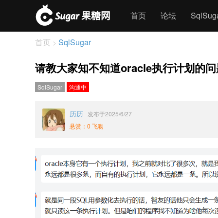
首页
论坛
SqlSu
首页
SqlSugar
>
请教大家知不知道oracle执行计划的
SqlSugar
沟通中
历历
发布于2025/6/27
悬赏：0 飞吻