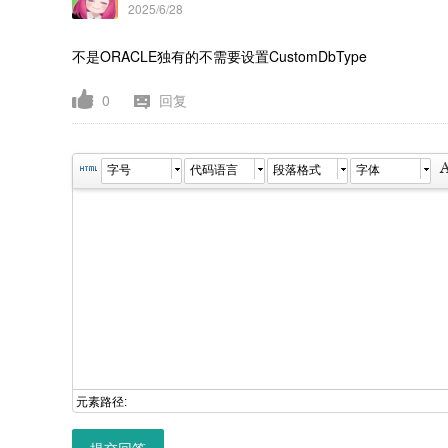
2025/6/28
不是ORACLE独有的不需要设置
CustomDbType
0
回复
字号
代码语言
段落格式
字体
元素路径:
提交回答