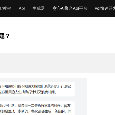
gar教程
Api
生成器
意心Ai聚合Api平台
vol快速开
问题？