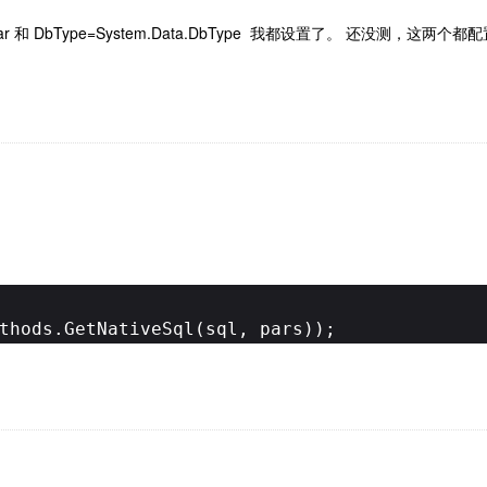
e.Char 和 DbType=System.Data.DbType 我都设置了。 还没测，
thods.GetNativeSql(sql, pars));