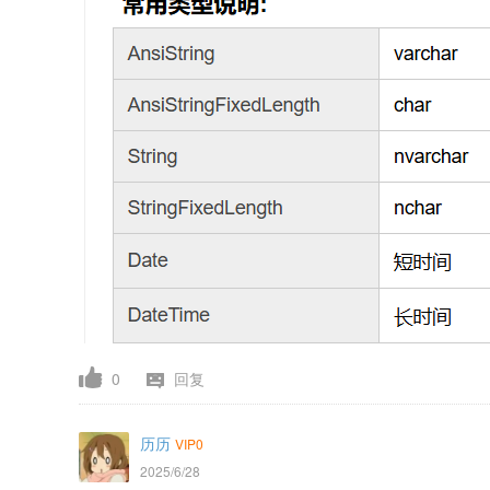
0
回复
历历
VIP0
2025/6/28