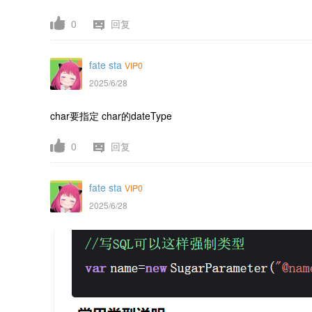
0
回复
fate sta
VIP0
2025/6/28
char要指定 char的dateType
0
回复
fate sta
VIP0
2025/6/28