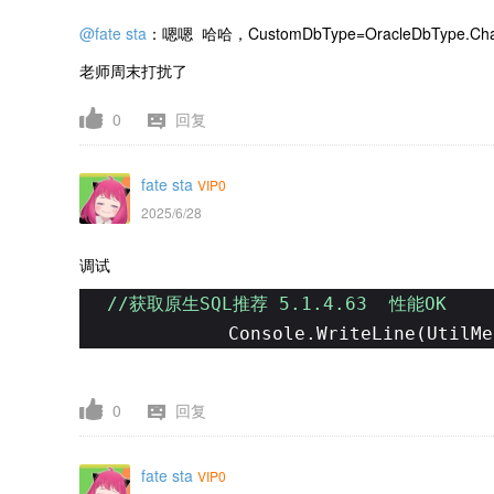
@fate sta
：嗯嗯 哈哈，CustomDbType=OracleDbTyp
老师周末打扰了
0
回复
fate sta
VIP0
2025/6/28
调试
//获取原生SQL推荐 5.1.4.63 性能OK
Console.WriteLine(UtilMe
0
回复
fate sta
VIP0