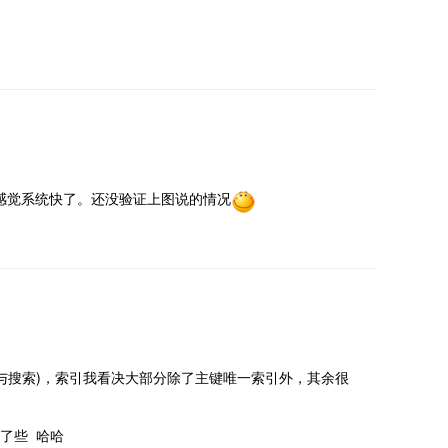
了，感觉系统快了。还没验证上图说的情况
clob(很少参与搜索)，索引我看决大部分除了主键唯一索引外，其余很
了些 哈哈