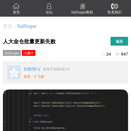
首页
论坛
SqlSugar教程
联系我们
首页
SqlSugar
>
人大金仓批量更新失败
返回
SqlSugar
沟通中
24
847


别烦我\/y
发布于2025/8/12
悬赏：0 飞吻