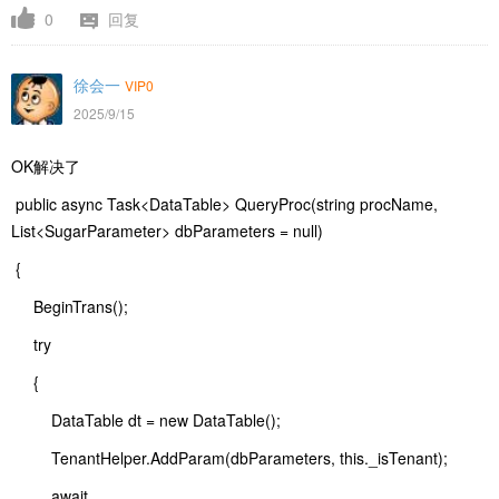
0
回复
徐会一
VIP0
2025/9/15
OK解决了
public async Task<DataTable> QueryProc(string procName,
List<SugarParameter> dbParameters = null)
{
BeginTrans();
try
{
DataTable dt = new DataTable();
TenantHelper.AddParam(dbParameters, this._isTenant);
await