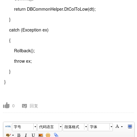
return DBCommonHelper.DtColToLow(dt);
}
catch (Exception ex)
{
Rollback();
throw ex;
}
}
0
回复
字号
代码语言
段落格式
字体