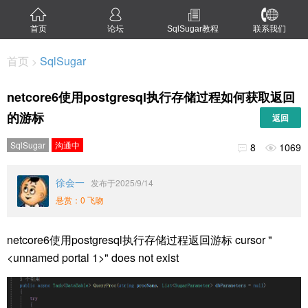
首页
论坛
SqlSugar教程
联系我们
首页
SqlSugar
>
netcore6使用postgresql执行存储过程如何获取返回
的游标
返回
SqlSugar
沟通中
8
1069


徐会一
发布于2025/9/14
悬赏：0 飞吻
netcore6使用postgresql执行存储过程返回游标 cursor "
<unnamed portal 1>" does not exist