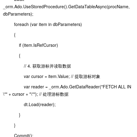
_orm.Ado.UseStoredProcedure().GetDataTableAsync(procName,
dbParameters);
foreach (var item in dbParameters)
{
if (item.IsRefCursor)
{
// 4. 获取游标并读取数据
var cursor = item.Value; // 提取游标对象
var reader = _orm.Ado.GetDataReader("FETCH ALL IN
\"" + cursor + "\""); // 处理游标数据
dt.Load(reader);
}
}
Commit();