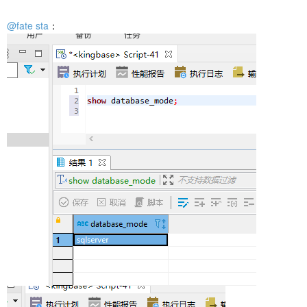
@fate sta
：