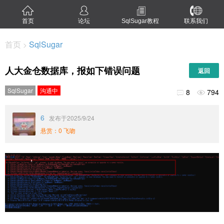
首页
论坛
SqlSugar教程
联系我们
首页
SqlSugar
>
人大金仓数据库，报如下错误问题
返回
SqlSugar
沟通中
8
794


6
发布于2025/9/24
悬赏：0 飞吻