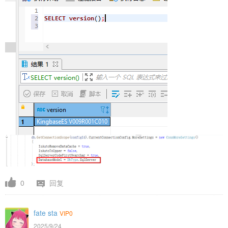
0
回复
fate sta
VIP0
2025/9/24