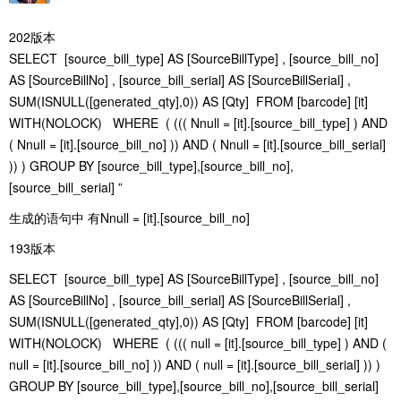
202版本
SELECT [source_bill_type] AS [SourceBillType] , [source_bill_no]
AS [SourceBillNo] , [source_bill_serial] AS [SourceBillSerial] ,
SUM(ISNULL([generated_qty],0)) AS [Qty] FROM [barcode] [it]
WITH(NOLOCK) WHERE ( ((( Nnull = [it].[source_bill_type] ) AND
( Nnull = [it].[source_bill_no] )) AND ( Nnull = [it].[source_bill_serial]
)) ) GROUP BY [source_bill_type],[source_bill_no],
[source_bill_serial] ”
生成的语句中 有
Nnull = [it].[source_bill_no]
193版本
SELECT [source_bill_type] AS [SourceBillType] , [source_bill_no]
AS [SourceBillNo] , [source_bill_serial] AS [SourceBillSerial] ,
SUM(ISNULL([generated_qty],0)) AS [Qty] FROM [barcode] [it]
WITH(NOLOCK) WHERE ( ((( null = [it].[source_bill_type] ) AND (
null = [it].[source_bill_no] )) AND ( null = [it].[source_bill_serial] )) )
GROUP BY [source_bill_type],[source_bill_no],[source_bill_serial]