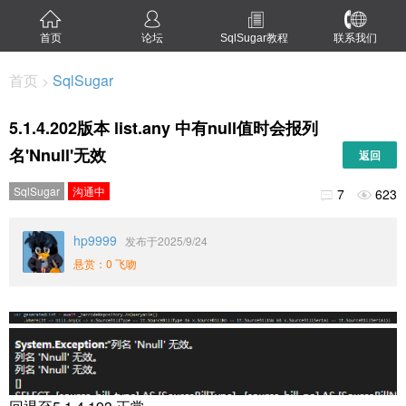
首页
论坛
SqlSugar教程
联系我们
首页
SqlSugar
>
5.1.4.202版本 list.any 中有null值时会报列
名'Nnull'无效
返回
SqlSugar
沟通中
7
623


hp9999
发布于2025/9/24
悬赏：0 飞吻