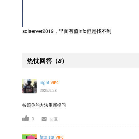
sqlserver2019，里面有值info但是找不到
热忱回答
（
）
8
night
VIP0
2025/9/28
按照你的方法重新提问
0
回复
fate sta
VIP0