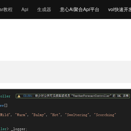
gar教程
Api
生成器
意心Ai聚合Api平台
vol快速开