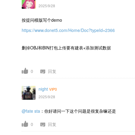
2025/9/28
按提问模版写个demo
https://www.donet5.com/Home/Doc?typeId=2366
删掉OBJ和BIN打包上传要有建表+添加测试数据
0
回复
night
VIP0
2025/9/28
@fate sta
：你好请问一下这个问题是很复杂嘛还是
0
回复