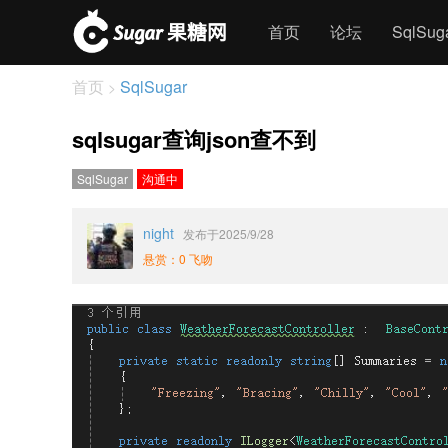
首页
论坛
SqlSu
首页
SqlSugar
>
sqlsugar查询json查不到
SqlSugar
沟通中
night
发布于2025/9/28
悬赏：0 飞吻