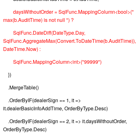
daysWithoutOrder = SqlFunc.MappingColumn<bool>("
max(b.AuditTime) is not null ") ?
SqlFunc.DateDiff(DateType.Day,
SqlFunc.AggregateMax(Convert.ToDateTime(b.AuditTime)),
DateTime.Now) :
SqlFunc.MappingColumn<int>("99999")
})
.MergeTable()
.OrderByIF(dealerSign == 1, it =>
it.dealerBasicInfoAddTime, OrderByType.Desc)
.OrderByIF(dealerSign == 2, it => it.daysWithoutOrder,
OrderByType.Desc)