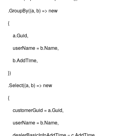
.GroupBy((a, b) => new
{
a.Guid,
userName = b.Name,
b.AddTime,
})
.Select((a, b) => new
{
customerGuid = a.Guid,
userName = b.Name,
dealerBasicInfoAddTime = c.AddTime,