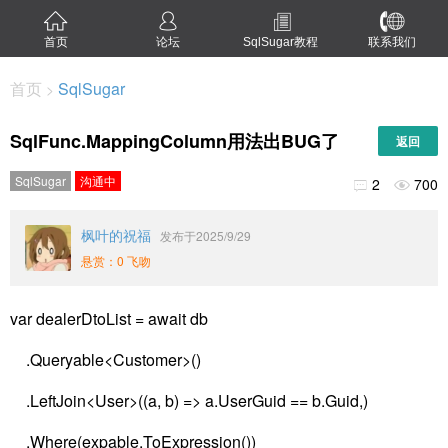
首页
论坛
SqlSugar教程
联系我们
首页
SqlSugar
>
SqlFunc.MappingColumn用法出BUG了
返回
SqlSugar
沟通中
2
700


枫叶的祝福
发布于2025/9/29
悬赏：0 飞吻
var dealerDtoList = await db
.Queryable<Customer>()
.LeftJoin<User>((a, b) => a.UserGuid == b.Guid,)
.Where(expable.ToExpression())