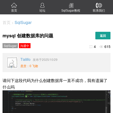
首页
论坛
SqlSugar教程
联系我们
首页
SqlSugar
>
mysql 创建数据库的问题
返回
SqlSugar
沟通中
4
615


TiaMo
发布于2025/10/29
悬赏：0 飞吻
请问下这段代码为什么创建数据库一直不成功，我有遗漏了
什么吗