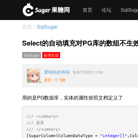
首页
论坛
SqlSu
首页
SqlSugar
>
Select的自动填充对PG库的数组不生
SqlSugar
处理完成
爱咕咕的布咕
发布于2025/11/24
悬赏：0 飞吻
用的是PG数据库，实体的属性按照文档定义了
/// <summary>
/// 菜系
/// </summary>
[SugarColumn(ColumnDataType =
"integer[]"
,Col