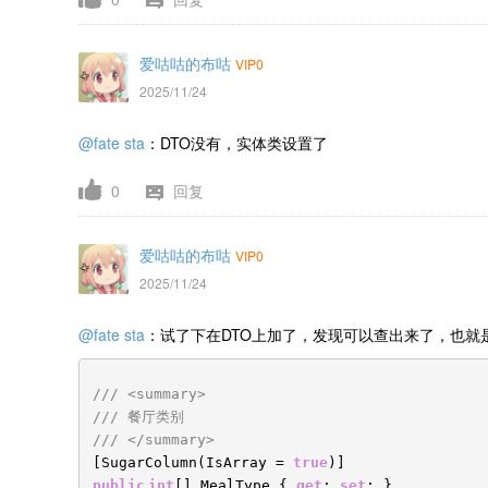
爱咕咕的布咕
VIP0
2025/11/24
@fate sta
：
DTO没有，实体类设置了
0
回复
爱咕咕的布咕
VIP0
2025/11/24
@fate sta
：试了下在DTO上加了，发现可以查出来了，也就
/// <summary>
/// 餐厅类别
/// </summary>
[SugarColumn(IsArray =
true
)]
public
int
[] MealType {
get
;
set
; }