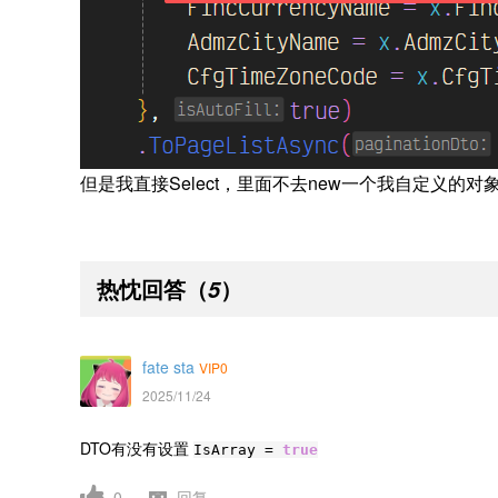
但是我直接Select，里面不去new一个我自定义的
热忱回答
（
）
5
fate sta
VIP0
2025/11/24
DTO有没有设置
IsArray =
true
0
回复