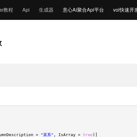
gar教程
Api
生成器
意心Ai聚合Api平台
vol快速开
效
umnDescription =
"菜系"
, IsArray =
true
)]