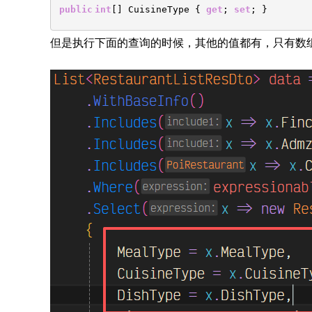
public
int
[] CuisineType {
get
;
set
; }
但是执行下面的查询的时候，其他的值都有，只有数组的