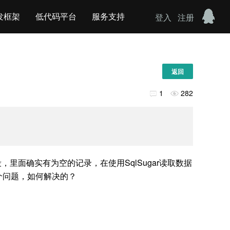
发框架
低代码平台
服务支持
登入
注册
返回
1
282


字段，里面确实有为空的记录，在使用SqlSugar读取数据
这个问题，如何解决的？