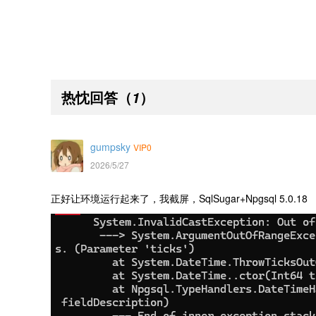
热忱回答
（
）
1
gumpsky
VIP0
2026/5/27
正好让环境运行起来了，我截屏，SqlSugar+Npgsql 5.0.18