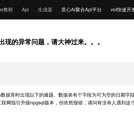
gar教程
Api
生成器
意心Ai聚合Api平台
vol快速开
s数据库出现的异常问题，请大神过来。。。
问华为Guass数据库时出现以下的难题。数据表有个字段为可为空的日期
互联网指引升级npgsql版本，但依然报错，请问有没有人遇到