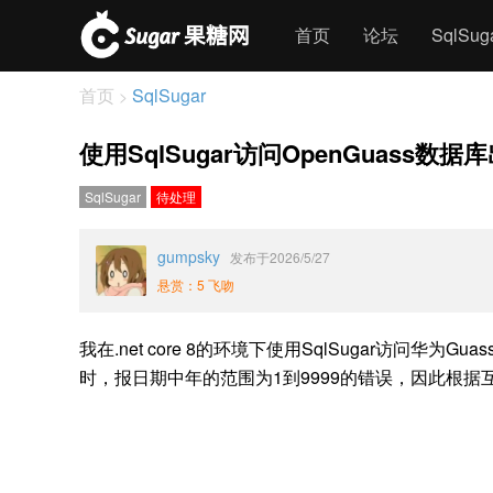
首页
论坛
SqlSu
首页
SqlSugar
>
使用SqlSugar访问OpenGuas
SqlSugar
待处理
gumpsky
发布于2026/5/27
悬赏：5 飞吻
我在.net core 8的环境下使用SqlSugar访
时，报日期中年的范围为1到9999的错误，因此根据