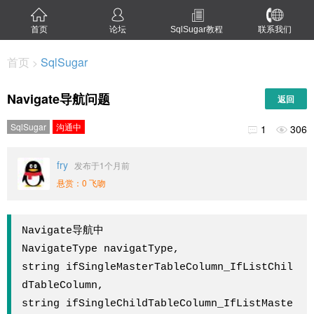
首页
论坛
SqlSugar教程
联系我们
首页
SqlSugar
>
Navigate导航问题
返回
SqlSugar
沟通中
1
306


fry
发布于1个月前
悬赏：0 飞吻
Navigate导航中

NavigateType navigatType,

string ifSingleMasterTableColumn_IfListChil
dTableColumn,

string ifSingleChildTableColumn_IfListMaste