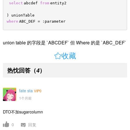
select
abcdef
from
entity2
) unionTable
where
ABC_DEF = :parameter
union table 的字段是 `ABCDEF` 但 Where 的是 `ABC_DEF`

收藏
热忱回答
（
）
4
fate sta
VIP0
1个月前
DTO不加sugarcolumn
0
回复