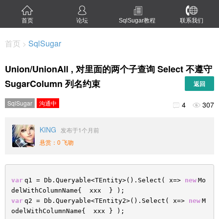
首页
论坛
SqlSugar教程
联系我们
首页
SqlSugar
>
Union/UnionAll , 对里面的两个子查询 Select 不遵守
SugarColumn 列名约束
返回
SqlSugar
沟通中
4
307


KING
发布于1个月前
悬赏：0 飞吻
var
q1 = Db.Queryable<TEntity>().Select( x=>
new
Mo
delWithColumnName{ xxx } );
var
q2 = Db.Queryable<TEntity2>().Select( x=>
new
M
odelWithColumnName{ xxx } );