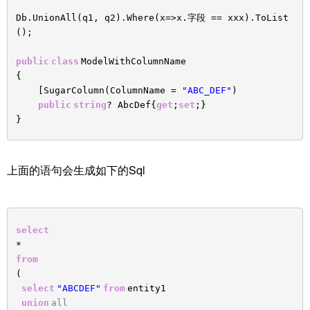
Db.UnionAll(q1, q2).Where(x=>x.字段 == xxx).ToList
();
public
class
ModelWithColumnName
{
[SugarColumn(ColumnName =
"ABC_DEF"
)
public
string
? AbcDef{
get
;
set
;}
}
上面的语句会生成如下的Sql
select
*
from
(
select
"ABCDEF"
from
entity1
union
all