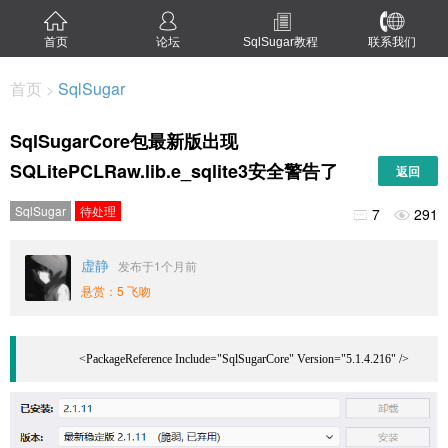
首页
论坛
SqlSugar教程
联系我们
首页
SqlSugar
>
SqlSugarCore包最新版出现
SQLitePCLRaw.lib.e_sqlite3安全警告了
返回
SqlSugar
待处理
7
291


虚静
发布于1个月前
悬赏：5 飞吻
		<PackageReference Include="SqlSugarCore" Version="5.1.4.216" />